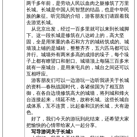
两千多年前，是劳动人民以血肉之躯修筑了万里
长城。长城是中国人民智慧的结晶，也是中华民
族的象征。听完我的介绍，游客朋友们请跟着我
去游览长城。
从北京出发，经过一百多里就可以来到长城脚
下。这一段长城是修筑在八达岭上的，高大坚
固，全是用笨重的条石和方方的城砖筑成的。城
墙顶上铺的是城砖，整整齐齐，五六匹马都可以
并行。城墙外有两米多高的成排的垛子，每个垛
子上都有瞭望口和射口。城墙顶上每隔三百多米
就有一座城台，是用来屯兵的，城台之间还可以
互相呼应。
游客朋友们可以一边游玩一边听我讲关于长城
的资料—春秋战国时代，各诸侯国为了相互防
御，在各自边境修筑高大的城墙，将列城和烽火
台连接起来，绵延不绝，故称长城。这些长城自
成体系，互不连贯，比起秦和汉的长城，大有逊
色。
好了，我们今天的游玩到此结束，还希望大家
把愉快的心情带给家人一起分享。
写导游词关于长城3