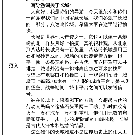
写导游词关于长城4
大家好，我是你们的导游，今天很荣幸和你们
一起参观我们的中国宝藏长城。我们参观了长城
的一部分，八达岭长城。希望大家在这里过得愉
快。
长城是世界七大奇迹之一。它也可以像一条蜿
蜒的龙一样从月球上拍摄。真的很壮观。从北京
到八达岭长城只有一百英里，八达岭长城是用巨
石和城砖建成的。城墙的顶部覆盖着方砖，很
平，像一条很宽的路。在古代，五六匹马可以并
范文
排走。城墙外沿有一排排高度超过两米的扶壁。
扶壁上有观察口和拍摄口，用于观察和拍摄。城
墙顶上每隔300米有一个方形的城市平台，是屯兵
的堡垒。战争期间，城市平台之间可以发送信
号。
站在长城上，踩着脚下的方砖，会想起古代的
劳动人民吗？这些石头重两三千磅。那时候没有
火车，没有汽车，没有起重机，他们用无数的肩
膀和双手，一步一步的.把陡峭的山峰托起。长城
是古代人汗水和智慧的结晶。
这么雄伟的长城难道不是世界历史上的伟大工