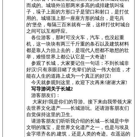
而成的。城墙外沿那两米多高的成排建筑叫垛
子，垛子上面的方形口子是望口和射口，是打仗
用的。城墙顶上那一座座方形的城台，是屯兵
的'堡垒，每隔三百米就有一座，这样打仗时城台
之间可以互相呼应。
各位游客，那时可没火车，汽车，也没起重
机，这一块块有两三千斤重的条石以及建筑材料
都是靠人力抬上去的，是现代人想都不敢想的壮
举，难怪世界上都公认它是一大奇迹!
参观了长城，大家要记住一句话：不到长城非
好汉!只有亲眼目睹了先辈们的这一伟大创造，才
能在人生的道路上成为一个真正的好汉!
今天就参观到这里，欢迎下次再来!谢谢大家!
写导游词关于长城2
游客朋友们：
大家好!我是你们的导游。接下来由我带领大家
去世界文化遗产——长城游玩。还请游客朋友们
自觉保持这里的卫生。
请游客朋友们听听我介绍的长城—长城是中华
文明的瑰宝，是世界文化遗产之一，也是与埃及
金字塔齐名的.建筑，还是人类的奇迹。在遥远的