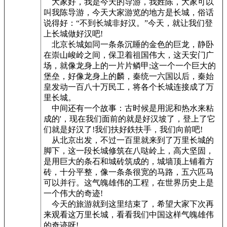
大家好，我是今天的导游，我姓陈，大家可以
叫我陈导游，今天大家游览的地方是长城，俗话
说得好：“不到长城非好汉。”今天，就让我们登
上长城做好汉吧!
北京长城如同一条条沉睡的金色的巨龙，静卧
在崇山峻岭之间，保卫着祖国伟大，这天安门广
场，就像龙身上的一片片鳞甲;这一个一个巨大的
堡垒，好像龙身上的麟，秦统一六国以后，秦始
皇发动一百八十万民工，将各个长城连接成了万
里长城。
中间还有一个故事：古时候是用泥和热水来粘
成的'，现在我们面前的就是好汉坡了，登上了它
们就是好汉了!我们扶好鉄扶手，我们向前吧!
从北京出发，不过一百里就来到了万里长城的
脚下，这一段长城修筑在八哒岭上，高大坚固，
是用巨大的条石和城砖筑成的，城墙顶上铺着方
砖，十分平整，像一条条很宽的马路，五六匹马
可以并行。这气魄雄伟的工程，在世界历史上是
一个伟大的奇迹!
今天的旅游就到这里结束了，希望大家下次再
来观看这万里长城，看看我们中国这样气魄雄伟
的奇迹呀!