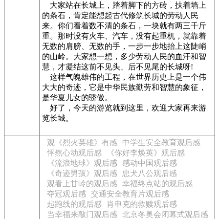
大家站在长城上，踏着脚下的方砖，扶着墙上
的条石，肯定能想起古代修筑长城的劳动人民
来。你们看着数不清的条石，一块就有两三千斤
重。那时没有火车、汽车，没有起重机，就靠着
无数的肩膀、无数的手，一步一步地抬上这陡峭
的山岭。大家想一想，多少劳动人民的血汗和智
慧，才凝结这前不见头、后不见尾的长城呀!
这样气魄雄伟的工程，在世界历史上是一个伟
大大的奇迹，它是中华民族勤劳和智慧的象征，
是华夏儿女的骄傲。
好了，今天的游览就到这里，欢迎大家再来游
览长城。
观《烈火英雄》有感
中学生安全教育观后感
怦然心动观后感
《你好李焕英》观后感
《流浪地球》观后感
感动中国观后感
《奇迹男孩》观后感
忠犬八公观后感
观看上甘岭的观后感
幸福终点站的观后感
夺冠观后感
交通安全教育片观后感
起跑线的观后感
肖申克的救赎观后感
当幸福来敲门观后感
北京冬奥会闭幕式观后感