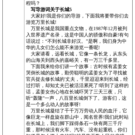
程吗？
写导游词关于长城5
大家好!我是你们的导游，下面我将要带你们去
游览万里长城!
万里长城是我国重点文物，在1987年12月被列
入世界遗产名录，这是中国人的骄傲和自豪!有句
话说过：“不到长城非好汉。”是啊，我们身为中
华的儿女们怎么能不来游览一番呢!
大家请看，远看长城，它像一条长龙，从东头
的山海关到西头的嘉峪关，有一万三千多里。
下面我来给你们讲一个故事：古时候有孟姜女
哭倒长城的故事，勤劳聪明的孟姜女为了寻找被
官兵捉去修长城的'丈夫，千里迢迢来到长城，经
过打听，却知丈夫已被活活累死了!听到了这样的
话，孟姜女伤心地在长城吓哭了三天三夜，只
听“轰隆”一声，八百里长城倒下了。游客们，这
是一个多么动人的故事呀!
万里长城凝结了千千万万劳动人民的血汗，它
像巨龙一样盘旋在群山中，闻名世界!我们此时站
在长城上，我们脚下踩得条石一块有两三千斤
重，那时候没有火车、汽车、没有起重机，你们