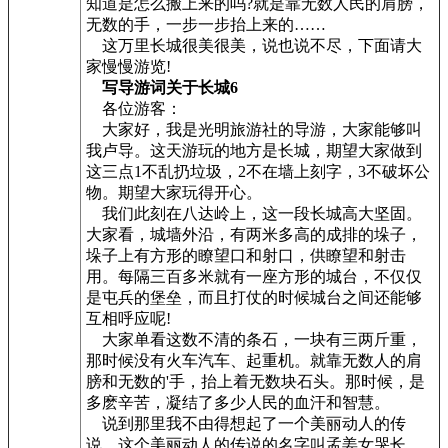
知道是怎么搬上来的吗?就是靠无数人民的肩膀，
无数的手，一步一步抬上来的……
这万里长城很美很美，说也说不尽，下面请大
家慢慢游览!
写导游词关于长城6
各位游客：
大家好，我是光明旅游社的导游，大家能够叫
我卢导。这天游玩的地方是长城，期望大家做到
这三点1不乱扔垃圾，2不在墙上刻字，3不破坏公
物。期望大家玩得开心。
我们此刻在八达岭上，这一段长城高大坚固。
大家看，城墙外沿，有两米多高的成排的垛子，
垛子上有方形的瞭望口和射口，供瞭望和射击
用。每隔三百多米就有一座方形的城台，不仅仅
是屯兵的堡垒，而且打仗的时候城台之间还能够
互相呼应呢!
大家单看这数不清的条石，一块有三两斤重，
那时候没有火车汽车、起重机。就靠无数人的肩
膀和无数的'手，抬上着无数块石头。那时候，是
多麽辛苦，凝结了多少人民的血汗和智慧。
说到那里我不由得想起了一个美丽动人的传
说，这个美丽动人的传说的名字叫孟姜女哭长