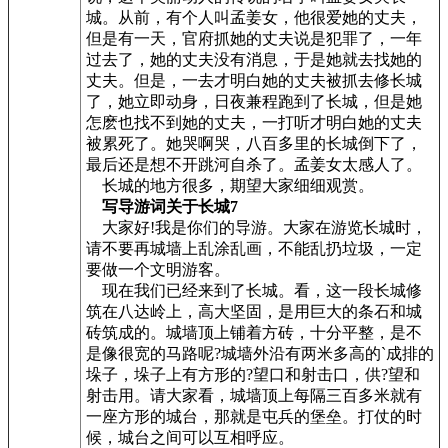
城。从前，有个人叫孟姜女，他很爱她的丈夫，
但是有一天，官府抓她的丈夫说是犯罪了，一年
过去了，她的丈夫没有消息，于是她就去找她的
丈夫。但是，一去才明白她的丈夫被抓去修长城
了，她立即动身，日夜兼程跑到了长城，但是她
怎麽也找不到她的丈夫，一打听才明白她的丈夫
被累死了。她哭啊哭，八百多里的长城倒下了，
最后还是想不开跳河自杀了。孟姜女太感人了。
长城的地方很多，期望大家细细观赏。
写导游词关于长城7
大家好!我是你们的导游。大家在游览长城时，
请不要再城墙上乱涂乱画，不能乱扔垃圾，一定
要做一个文明游客。
现在我们已经来到了长城。看，这一段长城修
筑在八达岭上，高大坚固，是用巨大的条石和城
砖筑成的。城墙顶上铺着方砖，十分平整，是不
是像很宽的马路呢?城墙外沿有两米多高的`成排的
垛子，垛子上有方形的?望口和射击口，供?望和
射击用。请大家看，城墙顶上每隔三百多米就有
一座方形的城台，那就是屯兵的堡垒。打仗的时
候，城台之间可以互相呼应。