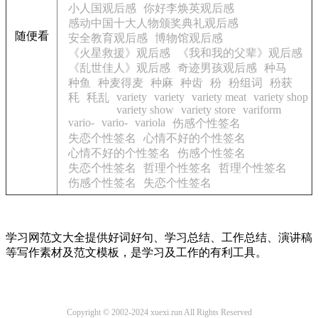
小人国观后感
你好李焕英观后感
感动中国十大人物颁奖典礼观后感
随便看
安全教育观后感
博物馆观后感
《火星救援》观后感
《我和我的父辈》观后感
《乱世佳人》观后感
奇迹男孩观后感
种马
种鱼
种麦得麦
种麻
种齿
秎
秎组词
秎获
variety
variety
variety meat
variety shop
秏
秏乱
variety show
variety store
variform
vario-
vario-
variola
伤感个性签名
失恋个性签名
心情不好的个性签名
心情不好的个性签名
伤感个性签名
失恋个性签名
哲理个性签名
哲理个性签名
伤感个性签名
失恋个性签名
学习网范文大全提供好词好句、学习总结、工作总结、演讲稿
等写作素材及范文模板，是学习及工作的有利工具。
Copyright © 2002-2024 xuexi.run All Rights Reserved