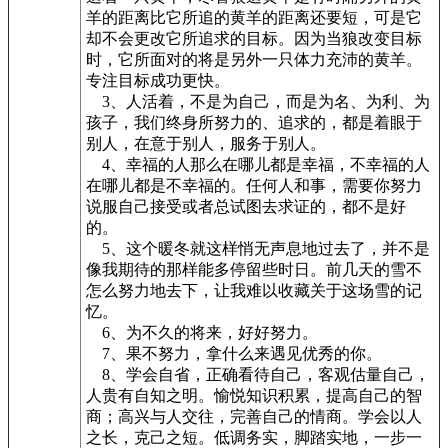
羊的距离比它所追的黄羊的距离还要短，可是它
却不会更改它所追求的目标。因为当狼改变目标
时，它所面对的将是另外一只体力充沛的黄羊。
专注目标成功更快。
3、人活着，不是为自己，而是为名、为利、为
孩子，我们终身所努力的、追求的，都是着眼于
别人，在意于别人，服务于别人。
4、幸福的人那么在哪儿都是幸福，不幸福的人
在哪儿都是不幸福的。任何人和事，需要你努力
说服自己接受或者总试图去求证的，都不是好
的。
5、这个暖冬就这样悄无声息地过去了，并不是
像我期待的那样能多停留些时日。前几天的雪不
怎么努力地去下，让我难以收藏关于这场雪的记
忆。
6、为不久的将来，好好努力。
7、果不努力，拿什么来遇见优秀的你。
8、学会自省，正确看待自己，客观估量自己，
人贵有自知之明。愉悦知识积累，提高自己的智
商；高兴与人交往，完善自己的情商。学会以人
之长，克己之短。低调务实，脚踏实地，一步一