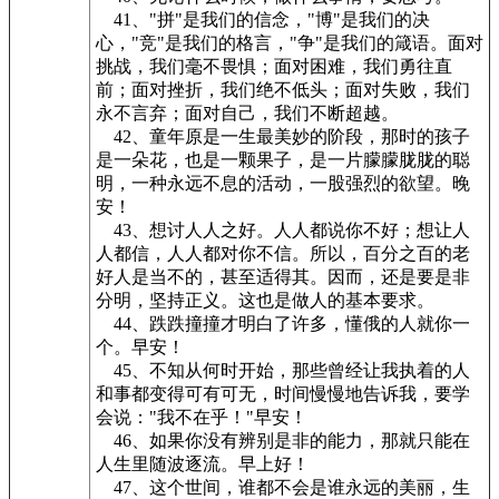
41、"拼"是我们的信念，"博"是我们的决
心，"竞"是我们的格言，"争"是我们的箴语。面对
挑战，我们毫不畏惧；面对困难，我们勇往直
前；面对挫折，我们绝不低头；面对失败，我们
永不言弃；面对自己，我们不断超越。
42、童年原是一生最美妙的阶段，那时的孩子
是一朵花，也是一颗果子，是一片朦朦胧胧的聪
明，一种永远不息的活动，一股强烈的欲望。晚
安！
43、想讨人人之好。人人都说你不好；想让人
人都信，人人都对你不信。所以，百分之百的老
好人是当不的，甚至适得其。因而，还是要是非
分明，坚持正义。这也是做人的基本要求。
44、跌跌撞撞才明白了许多，懂俄的人就你一
个。早安！
45、不知从何时开始，那些曾经让我执着的人
和事都变得可有可无，时间慢慢地告诉我，要学
会说："我不在乎！"早安！
46、如果你没有辨别是非的能力，那就只能在
人生里随波逐流。早上好！
47、这个世间，谁都不会是谁永远的美丽，生