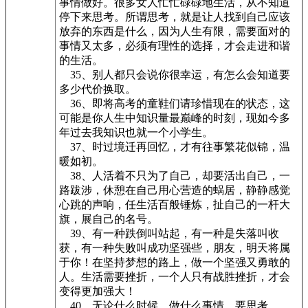
事情做好。很多女人忙忙碌碌地生活，从不知道
停下来思考。所谓思考，就是让人找到自己应该
放弃的东西是什么，因为人生有限，需要面对的
事情又太多，必须有理性的选择，才会走进和谐
的生活。
35、别人都只会说你很幸运，有怎么会知道要
多少代价换取。
36、即将高考的童鞋们请珍惜现在的状态，这
可能是你人生中知识量最巅峰的时刻，现如今多
年过去我知识也就一个小学生。
37、时过境迁再回忆，才有往事繁花似锦，温
暖如初。
38、人活着不只为了自己，却要活出自己，一
路跋涉，休憩在自己用心营造的蜗居，静静感觉
心跳的声响，任生活百般锤炼，扯自己的一杆大
旗，展自己的名号。
39、有一种跌倒叫站起，有一种是失落叫收
获，有一种失败叫成功坚强些，朋友，明天将属
于你！在坚持梦想的路上，做一个坚强又勇敢的
人。生活需要挫折，一个人只有战胜挫折，才会
变得更加强大！
40、无论什么时候，做什么事情，要思考。