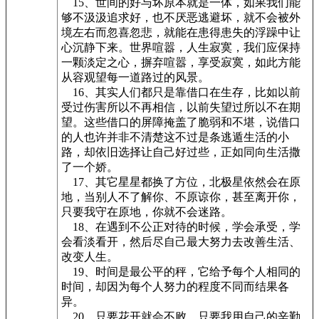
15、世间的好与坏原本就是一体，如果我们能
够不汲汲追求好，也不厌恶逃避坏，就不会被外
境左右而忽喜忽悲，就能在患得患失的浮躁中让
心沉静下来。世界喧嚣，人生寂寞，我们应保持
一颗淡定之心，摒弃喧嚣，享受寂寞，如此方能
从容观望每一道路过的风景。
16、其实人们都只是靠借口在生存，比如以前
受过伤害所以不再相信，以前失望过所以不在期
望。这些借口的屏障掩盖了脆弱和不堪，说借口
的人也许并非不清楚这不过是条逃遁生活的小
路，却依旧选择让自己好过些，正如同向生活撒
了一个娇。
17、其它星星都换了方位，北极星依然会在原
地，当别人不了解你、不原谅你，甚至离开你，
只要我守在原地，你就不会迷路。
18、在遇到不公正对待的时候，学会承受，学
会看淡看开，然后尽自己最大努力去改善生活、
改变人生。
19、时间是最公平的秤，它给予每个人相同的
时间，却因为每个人努力的程度不同而结果各
异。
20、只要花开就会不败，只要我用自己的辛勤