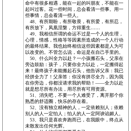
命中有很多相遇，能在一起的叫朋友，不能在一
起叫过客。花一些时间，总会看清一些事。用一
些事情，总会看清一些人。
48、有所期盼，有所敬畏，有所爱，有所忍，
有所放下，凤凰涅槃，方得重生……
49、我相信所谓的命运不过是一个人的生理，
心理，情感，性格等等因素所造成的一个人行动
的最终结果。我也始终相信这些因素都是人为可
以改变的。不管怎么说，命运是在自己手里的。
50、什么叫全力以赴？一小孩搬石头，父亲在
旁边鼓励：孩子，只要你全力以赴，一定搬得起
来！最终孩子未能搬起石头，他告诉父亲：我已
经拼全力了！父亲答：你没有拼尽全力，因为我
在你旁边，你都没请求我的帮助！——全力以赴
就是想尽所有办法，用尽所有可用资源。
51、消失吧，不要一个人难受了，离开那个你
熟悉的舒适圈，快乐的存在着。
52、没有独立精神的人，一定依赖别人；依赖
别人的人一定怕人；怕人的人一定阿谀谄媚人。
53、我只是喜欢奔跑而已，在我眼中，终点从
未散发出任何光辉。