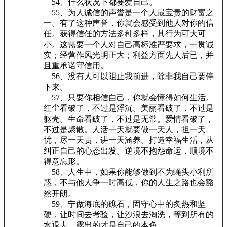
54、什么状况下都要爱自己。
55、为人诚信的声誉是一个人最宝贵的财富之
一。有了这种声誉，你就会感受到他人对你的信
任。获得信任的方法多种多样，其行为可大可
小。这需要一个人对自己高标准严要求，一贯诚
实；经营作风光明正大；利益方面先人后已，并
且重承诺守信用。
56、没有人可以阻止我前进，除非我自己要停
下来。
57、只要你相信自己，你就会懂得如何生活。
红尘看破了，不过是浮沉。美丽看破了，不过是
躯壳。生命看破了，不过是无常。爱情看破了，
不过是聚散。人活一天就要做一天人，担一天
忧，尽一天责，讲一天涵养。打造幸福生活，从
纠正自己的心态出发。逆境不抱怨命运，顺境不
得意忘形。
58、人生中，如果你能够做到不为蝇头小利所
惑，不与他人争一时高低，你的人生之路也会豁
然开朗。
59、宁做海底的礁石，固守心中的炙热和坚
硬，让时间去考验，让沙浪去淘洗，等到所有的
水退去，露出的才是自己的本色。