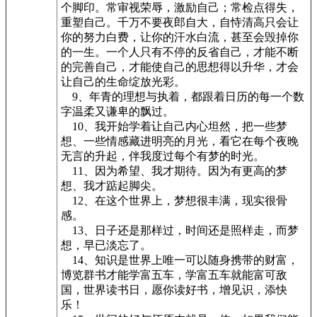
个脚印。常审视荣辱，激励自己；常检点得失，
重塑自己。千万不要夜郎自大，自恃清高只会让
你的努力白费，让你的汗水白流，甚至会毁掉你
的一生。一个人只有不停的反省自己，才能不断
的完善自己，才能使自己的思想得以升华，才会
让自己的生命绽放光彩。
9、年青的理想与执着，都跟着日历的每一个数
字温柔又谦卑的飘过。
10、我开始学着让自己内心坦然，把一些梦
想、一些情感藏进明亮的月光，看它在每个夜晚
无言的升起，伴我度过每个有梦的时光。
11、因为希望、我才期待。因为有更高的梦
想、我才踮起脚尖。
12、在这个世界上，梦想很丰满，现实很骨
感。
13、日子还是那样过，时间还是照样走，而梦
想，早已淡忘了。
14、知识是世界上唯一可以随身携带的财富，
博览群书才能学富五车，学富五车就能富可敌
国，世界读书日，愿你读好书，增见识，添快
乐！