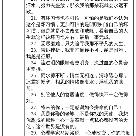
汗水与努力去盛放，那么我的那朵花就会永远不
败。
21、有坏习惯也不可怕，可怕的是我们不认为
这个是坏习惯，更加可怕的是明明知道自己的坏
习惯，但是就是不去改变和戒除，看着自己的人
生就这样被坏习惯左右，最后一事无成。
22、受尽磨难，只为追寻我那不平凡的人生。
23、告诉挫折，我非打倒你不可，越是困难，
我越是征服。
24、流过泪的眼睛会更明亮，流过血的心灵会
更坚持。
25、雨水剪不断，情丝无相连，清凉透心扉，
冰霜罗帐寒。相思的情绪像潮水，浮现我的眼
前。
26、别管他人的答题速度，做得快不一定做得
对。
27、将来的你，一定感谢如今拼命的自己！
28、我是你娶的老婆，不是你找的天使，我想
你想找的那种一心一意奉献一点私心都没有的天
使，这个世界是没有的。
29、心理学家马斯洛说："心若改变，你的态度