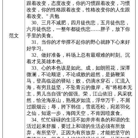
跟着改变，态度改变，你的习惯跟着改变，习惯
改变，你的性格跟着改变，性格改变你的人生跟
着改变。" 共勉
30、三月不减肥，四月徒伤悲，五月徒伤悲，
六月徒伤悲，一整年都徒伤悲……胖子，放下你
范文
手里的美食。
31、当你的才华撑不起你的野心就静下心来好
好学习。
32、做好准备，科场上总有最艰难的时刻。沉
着才见英雄本色。
33、心的本色该是如此。成，如朗照花，深潭
微澜，不论顺逆，不论成败的超然，是扬鞭策
马，登高临远的驿站；败，仍滴水穿石，汇流入
海，有穷且益坚，不坠青云的傲岸，有"将相本无
主，男儿当自强"的倔强。荣，江山依旧，风采犹
然，恰沧海巫山，熟视岁如流，浮华万千，不屑
过眼烟云；辱，胯下韩信，雪底苍松，宛若羽化
之仙，知退一步，海阔天空，不肯因噎废食。
34、忙忙碌碌的生活不如井井有条的和谐的生
活过起来舒服，要过上和谐的生活必须有所放
弃，有所坚守。正因为有所放弃，才能把坚守的