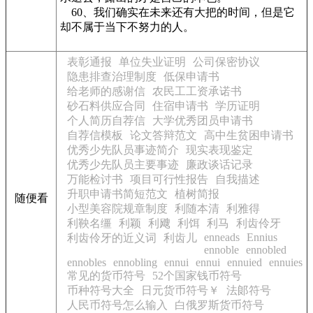
60、我们确实在未来还有大把的时间，但是它
却不属于当下不努力的人。
表彰通报
单位失业证明
公司保密协议
隐患排查治理制度
低保申请书
给老师的感谢信
农民工工资承诺书
砂石料供应合同
住宿申请书
学历证明
个人简历自荐信
大学优秀团员申请书
自荐信模板
论文答辩范文
高中生贫困申请书
优秀少先队员事迹简介
现实表现鉴定
优秀少先队员主要事迹
廉政谈话记录
万能检讨书
项目可行性报告
自我描述
升职申请书简短范文
植树简报
随便看
小型美容院规章制度
利随本清
利雅得
利鞅名缰
利颖
利飕
利饵
利马
利齿伶牙
enneads
Ennius
利齿伶牙的近义词
利齿儿
ennoble
ennobled
ennobles
ennobling
ennui
ennui
ennuied
ennuies
常见的货币符号
52个国家钱币符号
币种符号大全
日元货币符号￥
法郞符号
人民币符号怎么输入
白俄罗斯货币符号