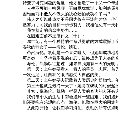
转变了研究问题的角度，他才创造了一个又一个奇
人生不可能一帆风顺，哥白尼犹豫过，加利略屈服
困难面前不低头不低头的决心还怕成功不了吗？
伟人之所以能成功不是因为仅有平淡的才华，他们
然努力，向我的目标一步步努力，我相信总有一天
我在坚定的信念中努力……
在困难面前不屈服作文（十）：
20世纪，有一个独特的生命以勇敢的方式震撼了全
春秋的弱女子——海伦。凯勒。
虽然海伦。凯勒是一个盲聋哑人，但她却成功地毕
可是她一向坚持着乐观的心态，最终成为了人类的
海伦。凯勒以往想过：如果自我拥有三天的光明
第一天：上午她要看人，看人的善良、忠厚。首先
一次远足，让自我的眼睛感受大自然的美。
第二天：上午她要去记载着人类历史的博物馆。午
第三天也就是最终一天了：她将在黎明的时候起床
其实，像海伦。凯勒一样是人类的奇迹的人还有许
我们每个人的生活中都会遇到一些困难，我们遇到
们还要抱有乐观的心态，海伦。凯勒在巨大的困难
从此刻开始，让我们学习海伦。凯勒的所有优点