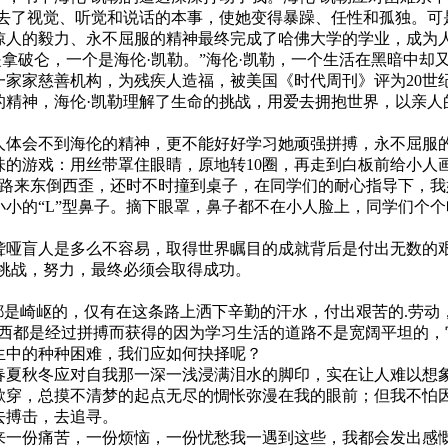
去了视觉、听觉和说话的本事，使她变得暴躁、任性和孤独。可
惊人的毅力、永不屈服的精神最终完成了哈佛大学的学业，成为
是拿破仑，一个是海伦·凯勒。”海伦·凯勒，一个生活在黑暗中
家家慈善机构，为残疾人造福，被美国《时代周刊》评为20世
精神，海伦·凯勒理解了生命的挑战，用爱去拥抱世界，以亲人
体会不到海伦的精神，更不能好好学习她顽强拼搏，永不屈服
的游戏：用丝带罩住眼睛，原地转10圈，再走到白板前给小人
走起路来东倒西歪，还时不时撞到桌子，在同学们的耐心指导下，
小的“L”型鼻子。摘下眼罩，鼻子都不在小人脸上，同学们个
哑盲人是多么不容易，取得世界瞩目的成就背后是付出无数的
挑战，努力，最终必须会取得成功。
是崎岖的，仅有在这条路上洒下辛勤的汗水，付出艰苦的.劳动，
东西都是经过拼搏而获得的因为学习生活的道路不是宽阔平坦的
生中的种种困难，我们应如何抉择呢？
夏秋冬应对自我那一深一浅浸满泪水的脚印，实在让人难以想
穿，总摸不清梦的起点无尽的惆怅弥漫在我的眼前；但我不怕
去搏击，去追寻。
一份痛苦，一份烦恼，一份忧愁我一遇到这些，我都会发出感