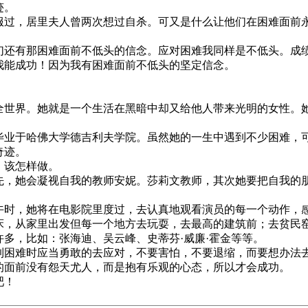
迹。
过，居里夫人曾两次想过自杀。可又是什么让他们在困难面前
还有那困难面前不低头的信念。应对困难我同样是不低头。成
我能成功！因为我有困难面前不低头的坚定信念。
世界。她就是一个生活在黑暗中却又给他人带来光明的女性。她
业于哈佛大学德吉利夫学院。虽然她的一生中遇到不少困难，
奇迹。
，该怎样做。
，她会凝视自我的教师安妮。莎莉文教师，其次她要把自我的
时，她将在电影院里度过，去认真地观看演员的每一个动作，
，从家里出发但每一个地方去玩耍，去最高的建筑前；去贫民
多，比如：张海迪、吴云峰、史蒂芬·威廉·霍金等等。
困难时应当勇敢的去应对，不要害怕，不要退缩，而要想办法
的面前没有怨天尤人，而是抱有乐观的心态，所以才会成功。
吧！