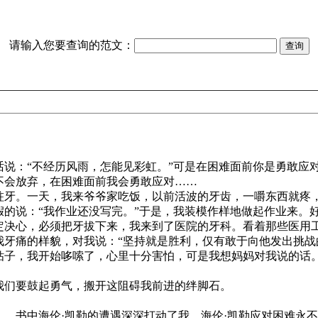
请输入您要查询的范文：
说：“不经历风雨，怎能见彩虹。”可是在困难面前你是勇敢应
不会放弃，在困难面前我会勇敢应对……
蛀牙。一天，我来爷爷家吃饭，以前活波的牙齿，一嚼东西就疼
假的说：“我作业还没写完。”于是，我装模作样地做起作业来。
定决心，必须把牙拔下来，我来到了医院的牙科。看着那些医用
我牙痛的样貌，对我说：“坚持就是胜利，仅有敢于向他发出挑战
钻子，我开始哆嗦了，心里十分害怕，可是我想妈妈对我说的话
们要鼓起勇气，搬开这阻碍我前进的绊脚石。
，书中海伦·凯勒的遭遇深深打动了我。海伦·凯勒应对困难永