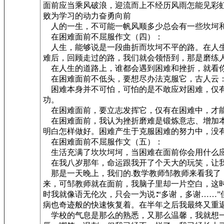
面前应当乘风破浪，迎流而上不经历风雨怎能见彩
败为学习的动力奋勇向前
人的一生，不可能一帆风顺多少总会有一些坎坷和
在困难面前不屈服作文（四）：
人生，能够说是一段曲折而坎坷不平的路。在人生
难后，回顾走过的路，我们就会领悟到，那是磨练
在人生的道路上，谁都会遇到困难和挫折，就看你
在困难面前不低头，要想尽办法克服它，古人云：
困难本身并不可怕，可怕的是不敢应对困难，仅有
功。
在困难面前，要立志发挥它，仅有在困难中，才能
在困难面前，我认为挫折磨难是锻炼意志、增加本
明白怎样做好。困难产生于克服困难的努力中，没
在困难面前不屈服作文（五）：
生活充满了坎坎坷坷，当困难在面前你会用什么应
在我八岁那年，命运跟我开了个天大的玩笑，让我
那是一天晚上，我们的.数学教师邹教师来看我了
来，可邹教师就在面前，我脑子里却一片空白，这
时我就像语无伦次，只会一为说∶“多谢，多谢……
病也奇迹般的快速恢复着。在半年之后我最终又重
学校的气息是那么的熟悉，又那么温馨，我就想一