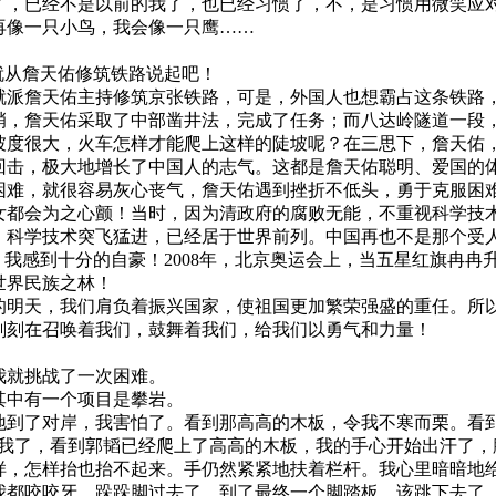
了，已经不是以前的我了，也已经习惯了，不，是习惯用微笑应
像一只小鸟，我会像一只鹰……
就从詹天佑修筑铁路说起吧！
派詹天佑主持修筑京张铁路，可是，外国人也想霸占这条铁路
峭，詹天佑采取了中部凿井法，完成了任务；而八达岭隧道一段
坡度很大，火车怎样才能爬上这样的陡坡呢？在三思下，詹天佑，
回击，极大地增长了中国人的志气。这都是詹天佑聪明、爱国的
难，就很容易灰心丧气，詹天佑遇到挫折不低头，勇于克服困
女都会为之心颤！当时，因为清政府的腐败无能，不重视科学技
，科学技术突飞猛进，已经居于世界前列。中国再也不是那个受人
，我感到十分的自豪！2008年，北京奥运会上，当五星红旗冉
世界民族之林！
明天，我们肩负着振兴国家，使祖国更加繁荣强盛的重任。所
刻刻在召唤着我们，鼓舞着我们，给我们以勇气和力量！
我就挑战了一次困难。
其中有一个项目是攀岩。
到了对岸，我害怕了。看到那高高的木板，令我不寒而栗。看到
是我了，看到郭韬已经爬上了高高的木板，我的手心开始出汗了
样，怎样抬也抬不起来。手仍然紧紧地扶着栏杆。我心里暗暗地给
我都咬咬牙，跺跺脚过去了。到了最终一个脚踏板，该跳下去了