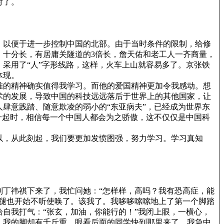
对了。
，以便于进一步控制中国的北部。由于当时条件的限制，给修
，十分长，有居庸关隧道的3倍长，詹天佑和老工人一齐商量，
采用了“人”字形线路，这样，火车上山就容易多了。京张铁
体现。
难的精神确实值得我学习。而他的爱国精神更加令我感动。想
术的发展，导致中国的科技远远落后于世界上的其他国家，让
肆意践踏、随意欺凌的弱小的“东亚病夫”，已经成为世界东
冉升起时，相信每一个中国人都会为之骄傲，这不仅仅是中国科
以，从此刻起，我们要更加发愤图强，努力学习。学习真知
丁祎祺下来了，我忙问她：“怎样样，高吗？我有恐高症，能
，腿也开始不听使唤了。该我了。我哆哆嗦嗦地上了第一个脚踏
自我打气：“张玄，加油，你能行的！”我闭上眼，一横心，
，我的脚却有千斤重。眼看后面的同学快到那里来了，我急中