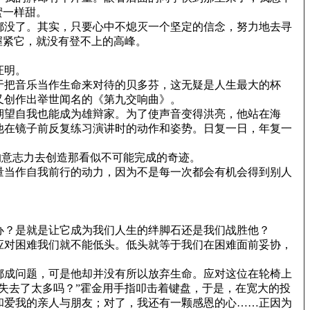
蜜一样甜。
都没了。其实，只要心中不熄灭一个坚定的信念，努力地去寻
握紧它，就没有登不上的高峰。
证明。
对于把音乐当作生命来对待的贝多芬，这无疑是人生最大的杯
又创作出举世闻名的《第九交响曲》。
期望自我也能成为雄辩家。为了使声音变得洪亮，他站在海
他在镜子前反复练习演讲时的动作和姿势。日复一日，年复一
的意志力去创造那看似不可能完成的奇迹。
量当作自我前行的动力，因为不是每一次都会有机会得到别人
办？是就是让它成为我们人生的绊脚石还是我们战胜他？
应对困难我们就不能低头。低头就等于我们在困难面前妥协，
都成问题，可是他却并没有所以放弃生命。应对这位在轮椅上
失去了太多吗？”霍金用手指叩击着键盘，于是，在宽大的投
和爱我的亲人与朋友；对了，我还有一颗感恩的心……正因为