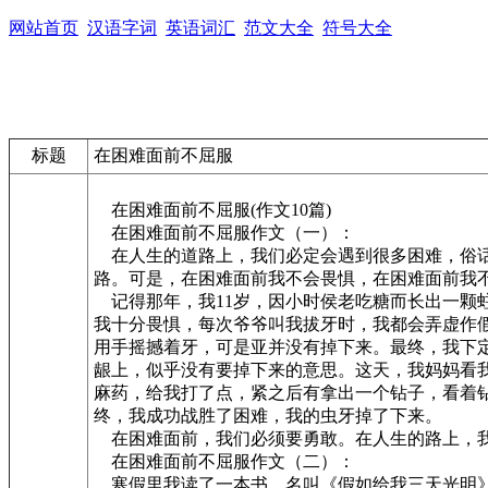
网站首页
汉语字词
英语词汇
范文大全
符号大全
标题
在困难面前不屈服
在困难面前不屈服(作文10篇)
在困难面前不屈服作文（一）：
在人生的道路上，我们必定会遇到很多困难，俗话
路。可是，在困难面前我不会畏惧，在困难面前我
记得那年，我11岁，因小时侯老吃糖而长出一颗
我十分畏惧，每次爷爷叫我拔牙时，我都会弄虚作
用手摇撼着牙，可是亚并没有掉下来。最终，我下
龈上，似乎没有要掉下来的意思。这天，我妈妈看
麻药，给我打了点，紧之后有拿出一个钻子，看着
终，我成功战胜了困难，我的虫牙掉了下来。
在困难面前，我们必须要勇敢。在人生的路上，我
在困难面前不屈服作文（二）：
寒假里我读了一本书，名叫《假如给我三天光明》