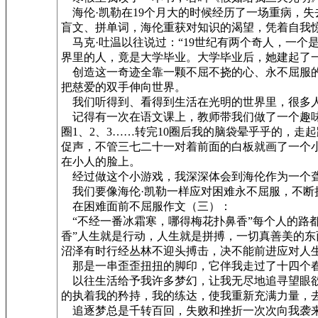
海伦·凯勒在19个月大的时候经历了一场重病，失
盲文、拼单词，海伦重获对知识的渴望，凭着自我
马克·吐温以往说过：“19世纪有两个奇人，一个
界里的人，竟是大学毕业。大学毕业后，她建起了一
创造这一奇迹全靠一颗不屈不挠的心、永不屈服的
把慈爱的双手伸向世界。
我们听得到、看得到生活在光明的世界里，很多人
记得有一次在语文课上，教师带我们做了一个趣味
圈1、2、3……转完10圈后我的脑袋晕乎乎的，
促声，不管三七二十一对着前面的白板就画了一个小
在小人的脸上。
经过做这个小游戏，我深深体会到海伦作为一个聋
我们要像海伦·凯勒一样应对困难永不屈服，不断
在困难面前不屈服作文（三）：
“不经一番冰霜寒，哪得梅花扑鼻香”每个人的路都
香”人生就是行动，人生就是拼搏，一切真善美的
沼泽有时行经丛林不迎头搏击，决不能前进应对人
那是一串歪歪扭扭的脚印，它伴我走过了十四个春
以往生活给予我许多梦幻，让我无尽地追寻望眼欲
的执着我的矜持，我的练达，使我重新充满力量，
追逐梦总是千转百回，失败和挫折一次次向我袭来