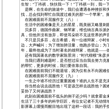
生智：“丁祎祺，快扶我一下！”丁祎祺一到，我一
是啊，在生命的旅途中，我们会遭遇各种挫折和失
找，总会找到帮忙自我渡过难关的那“一个苹果”。
在困难面前不屈服作文（八）：
生活中的困难像是天上的星星，既美丽又略显刺眼
贝多芬，德国作曲家、钢琴家，维也纳古典乐派的代
具，但他并没有放弃，即使耳朵听不见这世界的声
不只是贝多芬，在古希腊，有一位雄辩家，小时候
边，大声喊叫；为了增加肺活量，他跑步登山；为
年，最终他成为了当时著名的雄辩家，他就是——
还有我国著名的数学家陈景润；“时代楷模”朱彦夫
当我们遇到难题时，是否想过应当自我去努力克服
的帮忙，更多的时候，我们要依靠自我。
在困难面前我们不能退缩，因为仅有永不向困难
在困难面前不屈服作文（九）：
一生之中谁不经历过重重困难？谁的人生不是充满
你当然会说去战胜他！可是该怎样去战胜他？困难
妥协了又何谈战胜？
此刻在困难面前不低头的例子还少吗？就拿霍金来
生活了三十多年的科学巨匠，有位女记者不无动情
影屏幕上缓慢而醒目地出现了这样一段话：我的手