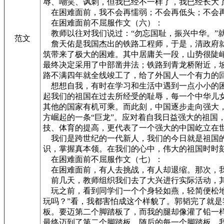
辱、嘲笑、讽刺，但我已经不一样了，我已经长大
在困难面前，我不会再懦弱；不会再低头；不会再
在困难面前不屈服作文（六）：
教师以往对我们说过：“勿忘国耻，振兴中华。”
范文
詹天佑是我国杰出的铁路工程师，于是，清政府就
筑带来了极大的困难。其中居庸关一段，山势很陡
最终决定采用了中部凿井法；铁路到青龙桥附近，
路不满四年就全线竣工了，给了外国人一个有力的
想想自我，有时在学习和生活中遇到一点小小的困
起我们的祖国在过去所经受的耻辱，每一个中华儿
其他的国家有机可乘。而此刻，中国逐步走向强大
方崛起的一条“巨龙”。应对着自我日益强大的祖国
技、体育的提高，更代表了一个强大的中国屹立在
我们是跨世纪的一代新人，我们的今日就是祖国的
识，掌握真本领。在我们的心中，伟大的祖国时时
在困难面前不屈服作文（七）：
在困难面前，有人去挑战，有人却退缩。那次，
前几天，教师组织我们去了大兴进行实际活动，
玩之前，看到同学们一个个身轻如燕，轻简便松地
玩吗？”看，我都害怕成这个样貌了。郭韬完了就
板。要迈第二个脚踏板了，而我的腿却像灌了铅一
最终迈到了第二个脚踏板。随后的每一个脚踏板，