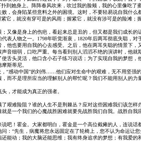
下扑到她身上。阵阵春风吹来，吹过我的脸颊，我的心里像吃了
败，会身陷某些意料之外的困境。这时，不要轻易说自我什么
握紧它，就没有穿可是的风雨；握紧它，就没有涉可是的险滩；
；又像是身上的伤疤，看起来总是丑的，但又都是我们成长的
表人物之一。1798年听觉渐衰，1820年后两耳彻底失聪，
音，他也要用自我的心去感受。之后，他在两耳失聪的情景下，
声音细弱，口吃严重。每当看到别人滔滔不绝的演讲时，他就
了使舌头灵活，他口含小石子练习说话；为了实现自我的梦想，
德摩斯蒂尼。
，“感动中国”的刘伟……他们应对生命中的艰难，无不用坚强
，而不是理所应当的理解别人的帮忙呢？我们不能用别人的力
低头，才能成为真正的强者。
了艰难险阻？谁的人生不是荆棘丛？应对这些困难我们该怎样
就是一个我们的心魔战胜困难就要先战胜我们自我。战胜自我
说吧！霍金。大家都明白，霍金是一个高位截瘫的人，连说话
地问：“先生，病魔将您永远固定在了轮椅上，您不认为命运让您
指还能动；我的大脑还能思维；我有终身追求的梦想；有我爱的