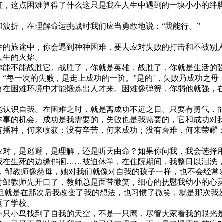
虹，这点困难算得了什么这只是我在人生中遇到的一块小小的绊
波折，在理解命运挑战时我们应当勇敢地说：“我能行。”
的旅途中，你会遇到种种困难，要去应对失败的打击和不被别
人生的火焰。
能不能战胜它。战胜了，你就是英雄，战胜了，你就是生活的
“每一次的失败，是走上成功的一阶。”是的`，失败乃成功之母
在困难环境中才能锻炼出人才来。困难像弹簧，你弱他就强，
认识自我。在困难之时，就是离成功不远之日。只要有勇气，
事的机会。成功是我需要的，失败也是我需要的，它和成功对
有播种，何来收获；没有辛苦，何来成功；没有磨难，何来荣耀
对，是逃避，是理解，还是听天由命？如果你问我，我会选择
在生死的边缘俳徊……被迫休学，在住院期间，我整日以泪洗
，邹教师像慈母，她对我们就像对自我的孩子一样，也不会经常
时邹教师先开口了，教师总是面带微笑，细心的抚慰我幼小的心
”但就是在那次后我改变了我的想法，也习惯了微笑，就是那次
返了学校。
只小鸟找到了自我的天空，不是一只鹰，尽管大家看我的眼光