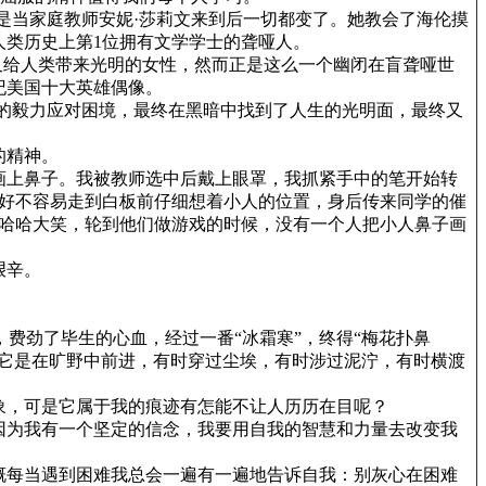
是当家庭教师安妮·莎莉文来到后一切都变了。她教会了海伦摸
人类历史上第1位拥有文学学士的聋哑人。
却又给人类带来光明的女性，然而正是这么一个幽闭在盲聋哑世
纪美国十大英雄偶像。
的毅力应对困境，最终在黑暗中找到了人生的光明面，最终又
的精神。
画上鼻子。我被教师选中后戴上眼罩，我抓紧手中的笔开始转
我好不容易走到白板前仔细想着小人的位置，身后传来同学的催
个哈哈大笑，轮到他们做游戏的时候，没有一个人把小人鼻子画
艰辛。
费劲了毕生的心血，经过一番“冰霜寒”，终得“梅花扑鼻
，它是在旷野中前进，有时穿过尘埃，有时涉过泥泞，有时横渡
象，可是它属于我的痕迹有怎能不让人历历在目呢？
因为我有一个坚定的信念，我要用自我的智慧和力量去改变我
慨每当遇到困难我总会一遍有一遍地告诉自我：别灰心在困难