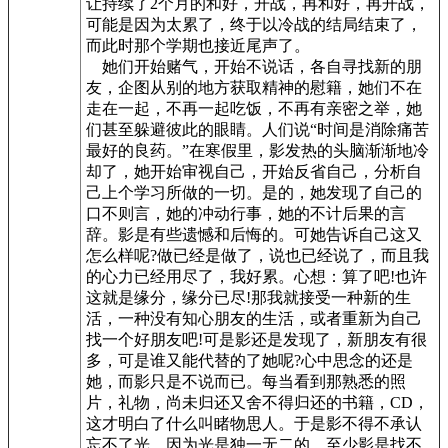
让持续了2个月的和好，开战，再和好，再开战，
可能是因为太累了，终于以冷战的结局结束了，
而此时那个学期也接近尾声了。
她们开始赌气，开始不说话，各自寻找新的朋
友，企图从别的地方获取精神的慰籍，她们不在
走在一起，不再一起吃饭，不再有亲密之举，她
们甚至躲避彼此的眼睛。人们说“时间是消除痛苦
最好的良药。”在寒假里，影发热的头脑渐渐地冷
却了，她开始审视自己，开始反省自己，分析自
己上个学习所做的一切。是的，她发现了自己的
口不则言，她的冲动行事，她的不计后果的言
辞。影是有些遗憾和后悔的。可她告诉自己这又
怎么样呢?做已经是做了，说也已经说了，而且我
的心力已经用尽了，我好累。心想：算了吧!也许
这就是缘分，缘分已尽!那我就接受一种新的生
活，一种没有知心朋友的生活，或者重新为自己
找一个好朋友吧!可是影还是发现了，新朋友有很
多，可是谁又能代替的了她呢?心中思念的还是
她，而影只是不说而已。每当看到那熟悉的照
片，礼物，尚未归还又舍不得归还的书籍，CD，
这才明白了什么叫睹物思人。于是影不得不承认
忘不了光。因为光是独一无二的，至少影是找不