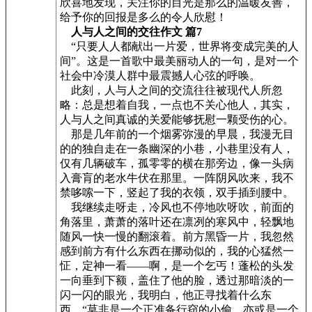
欣喜地发现，关注你的目光是那么的温暖友善，
给予你的回报是多么的令人欣慰！
人与人之间的交往作文 篇7
“只要人人都献出一片爱，世界将变成完美的人
间”。这是一首歌中最美丽动人的一句，是对一个
社会中冷漠人群中最震撼人心弦的呼唤。
此刻，人与人之间的交流往往被现代人所忽
略：总是想着自我，一点也不关心他人，其实，
人与人之间真诚的关爱能够抚慰一颗受伤的心。
那是几年前的一个烟雾弥漫的早晨，我漫无目
的的独自走在一条幽深的小巷，小巷里没有人，
仅有几辆破车，孤零零的横在那旁边，像一头病
入膏肓的老水牛伏在那里。一阵阴风吹来，我不
禁哆嗦一下，竖起了我的衣领，双手插到腰中。
我继续走呀走，冷风也不停地吹呀吹，前面的
角落里，萧萧的落叶还在凛冽的寒风中，轻飘地
随风一快一慢的翻滚着。前方黑昏一片，我忽然
感到前方有什么东西在挪动似的，我的心猛然一
怔，定神一看——啊，是一个乞丐！蓬松的头发
一向垂到下额，盖住了他的脸，透过那暗淡的一
闪一闪的眼光，我明白，他正寻找着什么东
西。“莫非是一个正准备行窃的小偷，亦或是一个