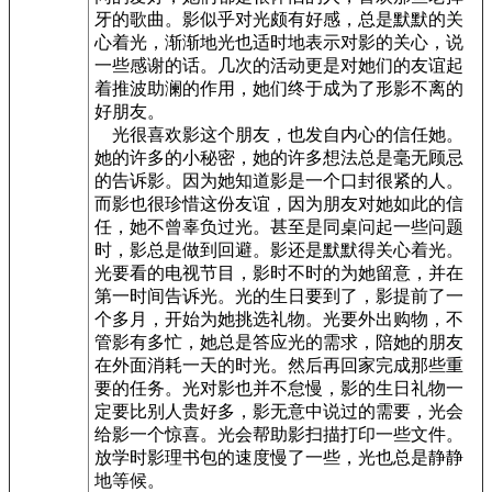
牙的歌曲。影似乎对光颇有好感，总是默默的关
心着光，渐渐地光也适时地表示对影的关心，说
一些感谢的话。几次的活动更是对她们的友谊起
着推波助澜的作用，她们终于成为了形影不离的
好朋友。
光很喜欢影这个朋友，也发自内心的信任她。
她的许多的小秘密，她的许多想法总是毫无顾忌
的告诉影。因为她知道影是一个口封很紧的人。
而影也很珍惜这份友谊，因为朋友对她如此的信
任，她不曾辜负过光。甚至是同桌问起一些问题
时，影总是做到回避。影还是默默得关心着光。
光要看的电视节目，影时不时的为她留意，并在
第一时间告诉光。光的生日要到了，影提前了一
个多月，开始为她挑选礼物。光要外出购物，不
管影有多忙，她总是答应光的需求，陪她的朋友
在外面消耗一天的时光。然后再回家完成那些重
要的任务。光对影也并不怠慢，影的生日礼物一
定要比别人贵好多，影无意中说过的需要，光会
给影一个惊喜。光会帮助影扫描打印一些文件。
放学时影理书包的速度慢了一些，光也总是静静
地等候。