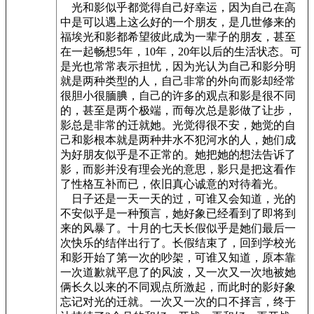
光和影似乎都觉得自己好幸运，因为自己在高
中是可以遇上这么好的一个朋友，是几世修来的
福埃光和影都希望彼此成为一辈子的朋友，甚至
在一起畅想5年，10年，20年以后的生活状态。可
是光也常常表示担忧，因为光认为自己和影分明
就是两种类型的人，自己非常的外向而影却经常
很胆小很腼腆，自己的许多的观点和影是很不同
的，甚至是两个极端，而每次总是影做了让步，
影总是非常的迁就她。光觉得很不安，她觉的自
己和影根本就是两种井水不犯河水的人，她们成
为好朋友似乎是不正常的。她把她的想法告诉了
影，而影并没有理会光的意思，影只是把这看作
了性格互补而已，依旧真心诚意的对待着光。
日子还是一天一天的过，可谁又会知道，光的
不安似乎是一种预言，她好象已经看到了即将到
来的风暴了。十月的七天长假似乎是她们最后一
次快乐的结伴出行了。长假结束了，回到学校光
和影开始了第一次的吵架，可谁又知道，原本靠
一次道歉就平息了的风波，又一次又一次地被她
俩长久以来的不同观点所激起，而此时的影好象
忘记对光的迁就。一次又一次的口不择言，终于