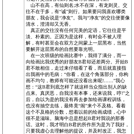
山不在高，有仙则名;水不在深，有龙则灵。交
往不在于多，有“诚”则行。如果要问我喜欢哪类
朋友，我会说是“净友”。我与“净友”的交往便要像
清水，澄清却又无香。
真正的交往没有任何完美的定语，它往往是平
淡、朴素的。正因为是这样，有时会不被人理
解，有时甚至会在双方之间蒙上一层黑布，当然
要解开这层黑布的自然要靠光明。
在一次班级的绘画比赛中，我得了满分，而一
向绘画比我优秀的好朋友B君却还差两分。开始B
君不敢相信，走过来仔细看了看，而后就直接指
出我画中的毛病：“你看，在这个角落部分，你构
画不均匀，教师有可能还没看出来呢!……”我心
想：“这B君到底怎样了就这样当众指出别人的缺
点来。真厌恶，自我没有本事，还来说我，哼!”之
后，自以为是的我没有再去参加绘画课程训练，
也没有抽空去练，最终竟“闹”来个不及格。看着
这个不及格的分数，想着以前的绘画成绩，心中
很不是滋味。脑海中总是想起B君对我说的那番
话。这时，我才明白B君的所作所为是为了我好，
只要我虚心去理解他的提议，并及时改正，我怎