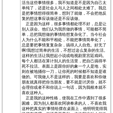
活当这些事情很多，我不知道是不是因为自己太
单纯了，还是社会人与人之间相处太难了。我总
是把事情想得很简单，想到了就做，不会把他反
复的想这事应该做还是不应该做。
正是因为这样，很多事情都处理不好，总是让
别人误会。他们认为我所做的事情，可能都不简
单，总把我想做的事情给想复杂化了。当今社会
人为什么不能和平相处，不能把事情简单化了，
总是要把事情复复杂杂，搞得人人自危。好无了
啊!我想过简单的生活，不想过这么复杂的生活。
这样的生活让我想起小说或电视剧里宫廷戏码。
每个人都活在算计别人的生活里，把自己搞得半
死不拉活。表面上是跟你好的象一个人是地，实
则在被地捅你一刀，让你死的时候都不知道是谁
做的。可我做人不是这样的，我要是喜欢和你做
朋友就真得把你当朋友，要不就是讨厌你，就不
会理你或者不和你说上一句话，因为我根本就不
喜欢这种人。
正是我的这种性格，使我在工作中遇到了很多
困难，因为别人都喜欢阿谀奉承的人，不喜欢我
这种把真实的'事情给摆在桌面上，他明明觉得我