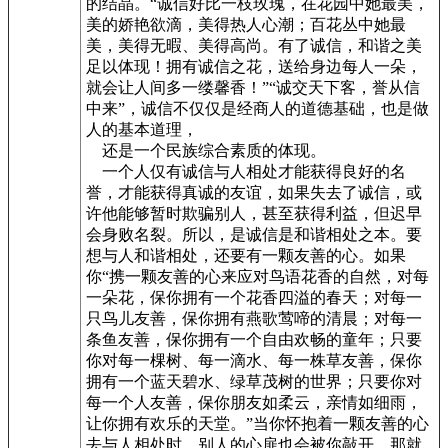
的结晶。“诚信好比一枝玫瑰，在花园中她最美，
美的娇艳欲滴，美得热人心潮；百花丛中她最
美，美得无暇、美得高尚。有了诚信，和谐之美
足以体现！拥有诚信之花，送给身边每人一朵，
就会让人间多一缕馨香！”“诚交天下客，誉从信
中来”，诚信不仅仅是经商人的道德基础，也是做
人的基本道理，
还是一个民族综合素质的体现。
一个人仅有诚信与人相处才能获得良好的名
誉，才能获得真诚的友谊，如果失去了诚信，或
许他能够暂时欺骗别人，甚至获得利益，但迟早
会身败名裂。所以，是诚信是和谐相处之本。要
想与人和谐相处，还要有一颗友善的心。如果
你“携一颗友善的心来应对鸟语花香的自然，对每
一朵花，保你拥有一个花香四溢的春天；对每一
只鸟儿友善，保你拥有燕歌莺啼的清晨；对每一
条鱼友善，保你拥有一个自由欢畅的童年；只要
你对每一棵树、每一滴水、每一株草友善，保你
拥有一个蓝天碧水、绿草茂树的世界；只要你对
每一个人友善，保你朋友如柔云，亲情如细雨，
让你拥有欢乐的天堂。”当你怀抱着一颗友善的心
去与人相处时，别人的心扉也会被你敲开，那就