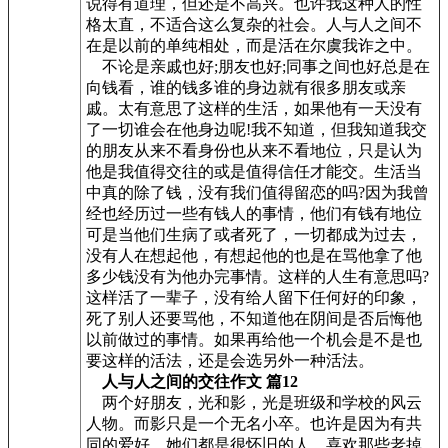
说得有道理，但还是不高兴。也许我这种人的性
格太直，不适合这么复杂的社会。人与人之间不
在是以前的单纯相处，而是活在尔虞我诈之中。
不论是亲戚也好;朋友也好;同事之间也好总是在
向钱看，谁的钱多谁的身边就有很多朋友或亲
戚。太有意思了这样的生活，如果他有一天没有
了一切谁会在他身边呢!我不知道，但我知道我交
的朋友从来不看身份也从来不看地位，只是认为
他是我值得交往的或是值得信任才能交。生活当
中真的除了钱，没有我们值得留恋的吗?因为我曾
经也经历过一些有钱人的事情，他们有钱有地位
可是当他们生病了或者死了，一切都成为过去，
没有人在想起他，有想起他的也是在骂他拿了他
多少钱没有为他办完事情。这样的人生有意思吗?
这样活了一辈子，没有给人留下任何好的印象，
死了别人还要骂他，不知道他在阴间是否后悔他
以前做过的事情。如果再给他一个机会是不是也
要这样的活法，还是会选另外一种活法。
人与人之间的交往作文 篇12
两个好朋友，光和影，光是班级和学校的风云
人物。而影只是一个无名小卒。也许是因为有共
同的爱好，她们都是很怀旧的人，喜欢那些老掉