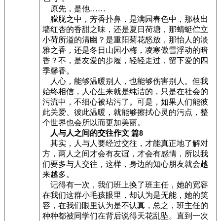
原先，是他……
朦胧之中，芳香扑鼻，是满园春色中，那枝出
墙红杏的香甜之味，还是夏日荷塘，那蜻蜓伫立
小荷所溢的清幽？是重阳菊花怒放，那怡人的淡
雅之香，还是冬日山园小梅，凌寒傲雪浮动的暗
香？不，是友爱的步履，轻轻走过，留下爱的四
季馨香。
人心，能够温暖别人，也能够伤害别人。但我
始终相信，人心生来就是纯洁的，只是在社会的
污流中，不细心被玷污了。可是，如果人们能彼
此关爱、彼此温暖，就能够擦拭心灵的污点，整
个世界也会所以而更加美丽。
人与人之间的交往作文 篇8
其实，人与人要经过交往，才能真正地了解对
方，两人之间才会有友谊，才会有感情，所以我
们要多与人交往，这样，身边的知心朋友就会越
来越多。
记得有一次，我们班上换了班主任，她的宽容
在我们这群小毛孩眼里，却认为是无能，她的笑
容，在我们眼里认为是不认真，总之，班主任的
种种都被同学们在背后说得天花乱坠。直到一次