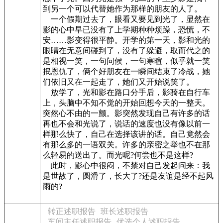
到另一个可以代替她作为那样的朋友的人了。
一个假期过去了，眼看又要见到光了，显然在
影的心中早已没有了上学期种种烦躁，恐慌，不
安……影变得很平静。开学的第一天，影和光的
眼睛在无意间碰到了，没有了躲避，取而代之的
是相视一笑，一句问候，一句寒暄，似乎就一笑
抿恩仇了，俩个好朋友在一瞬间结束了冷战，她
们依旧又在一起走了，她们又开始说笑了。
放学了，光和影在路口分手后，影骑在自行车
上，头脑中不知不觉的开始回想今天的一整天。
突然心不由的一颤。影突然发现自己有许多的话
再也不会和光说了，说话的速度也没有像以前一
样那么快了，自己在选择该讲的话。自己竟然会
有那么多的一语双关。许多的亲密之举也不在那
么轻易的送出了。而光呢?何尝也不是这样?
此时，影心中很闷，不禁对自己发起问来：我
是世故了，圆滑了，长大了?还是友谊是经不起风
雨的?
转正述职报告
班长述职报告
车间主任述职报告
优选个人述职报告