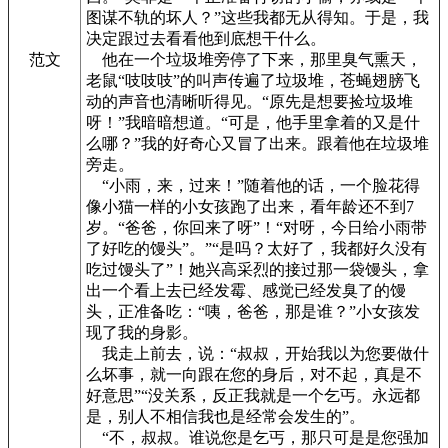
图谋不轨的坏人？”这些我都无从得知。于是，我
决定跟过去看看他到底想干什么。
范文
他在一个垃圾堆旁停了下来，那里臭气熏天，
老鼠“吱吱吱”的叫声传遍了垃圾堆，苍蝇翅膀飞
动的声音也清晰听得见。“原先是想要捡垃圾堆
呀！”我暗暗想道。“可是，他手里拿着的又是什
么哪？”我的好奇心又冒了出来。跟着他在垃圾堆
旁走。
“小雨，来，过来！”随着他的话，一个脸花得
像小猫一样的小女孩跑了出来，看年龄还不到7
岁。“爸爸，你回来了呀”！“对呀，今日给小雨带
了好吃的馒头”。”“是吗？太好了，我都好久没有
吃过馒头了”！她兴高采烈的接过那一袋馒头，拿
出一个看上去已经发霉、感觉已经发臭了的馒
头，正准备吃：“咦，爸爸，那是谁？”小女孩发
现了我的身影。
我走上前去，说：“叔叔，开始我以为您要做什
么坏事，就一向跟在您的身后，对不起，真是不
好意思”“没关系，反正我就是一个乞丐。永远都
是，别人不相信我也是经常会发生的”。
“不，叔叔。谁说您是乞丐，那只可是是您强加