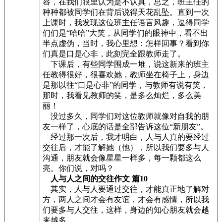
容，在我们眼里认为是不认真，总之，班主任的
种种都被同学们在背后说得天花乱坠。直到一次
上课时，我发现这位班主任语言风趣，逗得同学
们们是“哈哈”大笑，从同学们的眼神中，看不出
半点虚伪，当时，我心里想：怎样回事？看到你
们真是口是心非，此刻完全跟教师走了。
下课后，有些同学围成一堆，说这新来的班主
任教得很好，很喜欢她，教师坐在椅子上，身边
是那以往“口是心非”的同学，与教师有说有笑，
那时，我看见教师的笑，是多么灿烂，多么美
丽！
没过多久，同学们对这位教师就像对自我的朋
友一样了，心底的话是全部告诉这位“新朋友”。
经过那一次后，我才明白，人与人真的要经过
交往后，才能了解她（他），所以我们要多与人
沟通，朋友就会像星星一样多，每一颗都这么
亮。你们说，对吗？
人与人之间的交往作文 篇10
其实，人与人要通过交往，才能真正地了解对
方，两人之间才会有友谊，才会有感情，所以我
们要多与人交往，这样，身边的知心朋友就会越
来越多。