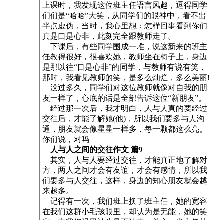
上课时，我发现这位班主任语言风趣，逗得同学
们们是“哈哈”大笑，从同学们的眼神中，看不出
半点虚伪，当时，我心里想：怎样回事看到你们
真是口是心非，此刻完全跟教师走了。
下课后，有些同学围成一堆，说这新来的班主
任教得很好，很喜欢她，教师坐在椅子上，身边
是那以往“口是心非”的同学，与教师有说有笑，
那时，我看见教师的笑，是多么灿烂，多么美丽!
没过多久，同学们对这位教师就像对自我的朋
友一样了，心底的话是全部告诉这位“新朋友”。
经过那一次后，我才明白，人与人真的要经过
交往后，才能了解她(他)，所以我们要多与人沟
通，朋友就会像星星一样多，每一颗都这么亮。
你们说，对吗
人与人之间的交往作文 篇9
其实，人与人要经过交往，才能真正地了解对
方，两人之间才会有友谊，才会有感情，所以我
们要多与人交往，这样，身边的知心朋友就会越
来越多。
记得有一次，我们班上换了班主任，她的宽容
在我们这群小毛孩眼里，却认为是无能，她的笑