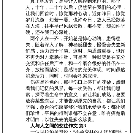
真正地爱过，是会让人触摸到永恒的。那个
人，十年，二十年以后，仍然留在我们的.心里，
让我们回首时，惊觉那种心动，近如昨日，惊觉
岁月流逝，短若一霎。也许今日，故人已经散落
在人海，往事早已风飘云散，那不变，却如许坚
硬，还在我们心深处。
两个人在一齐，开始总是惊心动魄，患得患
失，随着深入了解，神秘感褪去，慢慢会失去新
鲜感，活力归于平淡。这时，沟通最重要，也许
不再为对方牵肠挂肚，可是有一种默契是在充分
交流和信任后产生，和一个磨合很好的伴侣在一
齐，放松而踏实，是感情的完美体现。时间虽然
消磨活力，同时，时间会积累深情。
伤痛是难免的，那些伤口上盛开的花朵，点缀
着我们记忆的风景。每一次受伤，都让我们思
索，探寻着生命中的意义；都让我们成熟，总要
放弃某些东西，才能告别原先的自我；都让我们
坚强，愈合的伤痕能够让我们承受更多；都让我
们珍惜，平易的得到谁都不会在意，唯有痛楚后
才明白，以往失去的是多么珍贵。
人与人之间的交往作文 篇3
一位阿拉伯圣贤说：“不会交往的人犹如陆地上