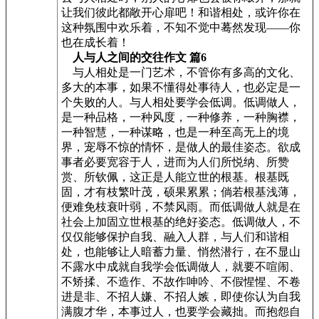
让我们彼此都敞开心扉吧！和谐相处，或许你在
这种氛围中欢乐着，不知不觉中蓦然发现——你
也在成长着！
人与人之间的交往作文 篇6
与人相处是一门艺术，不管你有多高的文化、
多大的本事，如果不懂得处事待人，也必定是一
个失败的人。与人相处要学会低调。低调做人，
是一种品格，一种风度，一种修养，一种胸襟，
一种智慧，一种谋略，也是一种至高无上的境
界，宠辱不惊的情怀，是做人的最佳姿态。欲成
事者必要宽容于人，进而为人们所悦纳、所赞
赏、所钦佩，这正是人能立世的根基。根基既
固，才有枝繁叶茂，硕果累累；倘若根基浅薄，
便难免枝衰叶弱，不禁风雨。而低调做人就是在
社会上加固立世根基的绝好姿态。低调做人，不
仅仅能够保护自我、融入人群，与人们和谐相
处，也能够让人暗蓄力量、悄然潜行，在不显山
不露水中成就自我学会低调做人，就要不喧闹、
不矫揉、不造作、不故作呻吟、不假惺惺、不卷
进是非、不招人嫌、不招人嫉，即使你认为自我
满腹才华，本事过人，也要学会藏拙。而抱怨自