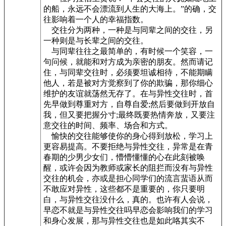
的船，永远不会漂流到人生的大海上。”的确，交
往影响着一个人的幸福指数。
交往分为两种，一种是与同辈之间的交往，另
一种则是与长辈之间的交往。
与同辈往往之最简单的，有时候一个笑容，一
句问候，就能和对方成为亲密的朋友。然而请记
住，与同辈交往时，必须要坦诚相待，不能期瞒
他人，若是被对方觉察到了你的欺骗，那你细心
维护的友谊就荡然无存了。在与异性交往时，首
先早做到尊重对方，自尊自爱;然后要做到开放自
我，但又要把握分寸;最终既要热情奔放，又要注
意交往的时间、频率、场合和方式。
愉快的交往能够使你的身心得到放松，学习上
更容易提高。不要拒绝与异性交往，异常是在青
春期的少男少女们，懵懵懂懂的心在此刻被唤
醒，或许会因为教师或家长的阻拦而没有与异性
交往的机会，亦或是担心同学们的流言蜚语从而
不敢应对异性，这些都不是重要的，你只要明
白，与异性交往没什么，真的。也许有人会说，
早恋不就是与异性交往吗早恋会影响我们的学习
和身心发展，那与异性交往也是如此咯其实不