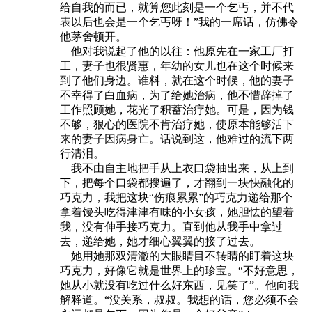
给自我的而已，就算您此刻是一个乞丐，并不代
表以后也会是一个乞丐呀！”我的一席话，仿佛令
他茅舍顿开。
他对我说起了他的以往：他原先在一家工厂打
工，妻子也很贤惠，年幼的女儿也在这个时候来
到了他们身边。谁料，就在这个时候，他的妻子
不幸得了白血病，为了给她治病，他不惜辞掉了
工作照顾她，花光了积蓄治疗她。可是，因为钱
不够，狠心的医院不肯治疗她，使原本能够活下
来的妻子因病身亡。话说到这，他难过的流下两
行清泪。
我不由自主地把手从上衣口袋抽出来，从上到
下，把每个口袋都搜遍了，才翻到一块快融化的
巧克力，我把这块“伤痕累累”的巧克力递给那个
拿着馒头吃得津津有味的小女孩，她胆怯的望着
我，没有伸手接巧克力。直到他从我手中拿过
去，递给她，她才细心翼翼的接了过去。
她用她那双清澈的大眼睛目不转睛的盯着这块
巧克力，好像它就是世界上的珍宝。“不好意思，
她从小就没有吃过什么好东西，见笑了”。他向我
解释道。“没关系，叔叔。我想的话，您必须不会