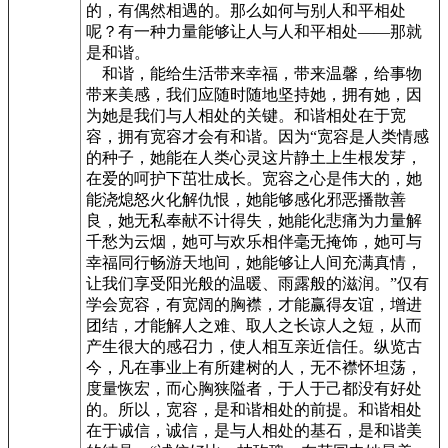
的，有偶然相遇的。那么如何与别人和平相处
呢？有一种力量能够让人与人和平相处——那就
是和谐。
和谐，能给生活带来幸福，带来温馨，给事物
带来美感，我们应随时随地坚持她，拥有她，因
为她是我们与人相处的关键。和谐相处在于宽
容，拥有宽容才会有和谐。因为“宽容是人类情感
的种子，她能在人类心灵这片静土上生根发芽，
在爱的呵护下茁壮成长。宽容之心是伟大的，她
能浇熄怒火化解仇恨，她能够感化邪恶播散善
良，她无私奉献不计得失，她能化悲痛为力量解
千愁为云烟，她可与欢乐相伴毫无掩饰，她可与
幸福同行畅游天地间，她能够让人间充满真情，
让我们享受阳光般的温暖、雨露般的滋润。”仅有
学会宽容，有宽阔的胸襟，才能赢得友谊，增进
团结，才能解人之难、取人之长谅人之短，从而
产生很大的感召力，使人相互亲近信任。纵览古
今，凡在事业上有所建树的人，无不襟怀坦荡，
度量恢宏，而心胸狭隘者，于人于己都没有好处
的。所以，宽容，是和谐相处的前提。和谐相处
在于诚信，诚信，是与人相处的基石，是和谐美