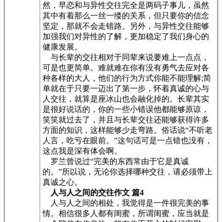
然，早恋和与异性交往完全是两码子事儿，虽然
其中有着那么一丝一缕的关系，但只要你的信念
坚定，那就不会走错路。另外，与异性交往能够
加强我们对异性的了解，更加稳定了我们身心的
健康发展。
与长辈的交往相对于同辈来说要难上一点点，
可是也更简单。难就难在你有没有勇气去应对各
种各样的大人，他们的行为方式你能不能理解;简
单就在于只要一迈出了第一步，怀着真诚的心与
人交往，就算是座冰山也会融化掉的。长辈其实
是很好说话的，你的一些小错误他都能够原谅，
笑笑就过去了，并且与长辈交往还能够获得许多
方面的知识，这样能够少走弯路。俗话说“不听老
人言，吃亏在眼前。”这句话可是一点错也没有，
这点我是深有体会啊。
罗兰曾说过“完美的东西常由于它是真诚
的。”所以说，无论你选择哪种交往，请必须带上
真诚之心。
人与人之间的交往作文 篇4
人与人之间的相处，我觉得是一件很完美的事
情。相信很多人都有闺蜜，所谓闺蜜，应当就是