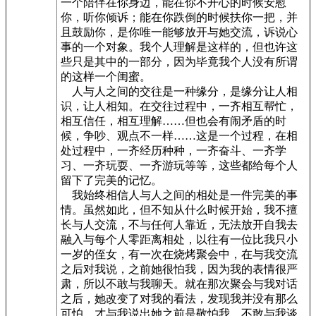
一个陪伴在你身边，能在你不开心的时候安慰
你，听你倾诉；能在你跌倒的时候扶你一把，并
且鼓励你，是你唯一能够放开与她交流，诉说心
事的一个对象。我个人理解是这样的，但也许这
些只是其中的一部分，因为毕竟我个人没有所谓
的这样一个闺蜜。
人与人之间的交往是一种缘分，是缘分让人相
识，让人相知。在交往过程中，一齐相互帮忙，
相互信任，相互理解……但也会有闹矛盾的时
候，争吵、观点不一样……这是一个过程，在相
处过程中，一齐经历种种，一齐奋斗、一齐学
习、一齐玩耍、一齐游玩等等，这些都给每个人
留下了完美的记忆。
我始终相信人与人之间的相处是一件完美的事
情。虽然如此，但不知从什么时候开始，我不擅
长与人交流，不与任何人靠近，无法放开自我去
融入与每个人零距离相处，以往有一位比我只小
一岁的侄女，有一次在烧烤聚会中，在与我交流
之后对我说，之前她很怕我，因为我的表情很严
肃，所以不敢与我聊天。就在那次聚会与我对话
之后，她改变了对我的看法，发现我并没有那么
可怕，才与我说出她之前是敬怕我，不敢与我谈