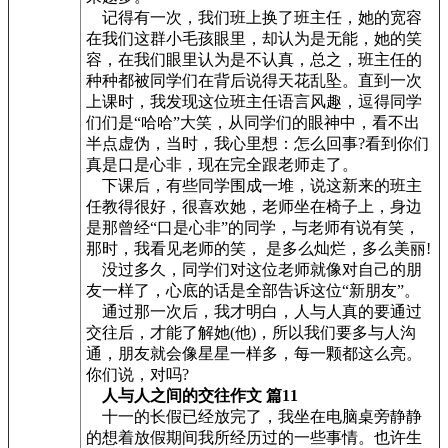
记得有一次，我们班上换了班主任，她的宽容
在我们这群小毛孩眼里，却认为是无能，她的笑
容，在我们眼里认为是不认真，总之，班主任的
种种都被同学们在背后说得天花乱坠。直到一次
上课时，我发现这位班主任语言风趣，逗得同学
们们是“哈哈”大笑，从同学们的眼神中，看不出
半点虚伪，当时，我心里想：怎么回事?看到你们
真是口是心非，现在完全跟老师走了。
下课后，有些同学围成一堆，说这新来的班主
任教得很好，很喜欢她，老师坐在椅子上，身边
是那曾经“口是心非”的同学，与老师有说有笑，
那时，我看见老师的笑， 是多么灿烂，多么美丽!
没过多久，同学们对这位老师就像对自己的朋
友一样了，心底的话是全部告诉这位“新朋友”。
通过那一次后，我才明白，人与人真的要通过
交往后，才能了解她(他)，所以我们要多与人沟
通，朋友就会像星星一样多，每一颗都这么亮。
你们说，对吗?
人与人之间的交往作文 篇11
十一的长假已经放完了，我坐在电脑桌旁静静
的想着放假期间我所经历过的一些事情。也许生