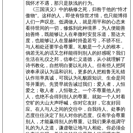
我怀才不遇，那只是肤浅的行为。
《三国演义》中的杨修之死，归咎于他的“恃才
傲物”。这样的人，即使有惊世才情，也只能博得
人们一声叹息。低调做人，就是用平和的心态来
看待世间的一切，修炼到此种境界，为人便能善
始善终，既能够让人在卑微时安贫乐道，豁达大
度，也能够让人在显赫时持盈若亏，不骄不狂。
与人相处还要学会尊重。礼貌是一个人的根本，
倘若无礼的话又怎样能得到别人的好感呢？我们
生活在礼仪之邦，信奉仁义道德，从小就理解了
诗书教化，自然明白要以礼待人。但有些人把阿
谀奉承误认为温和识礼，更多的人把粗鲁无礼错
认作坦率真诚，可我认为礼貌跟知识、生命是同
等并重的。先贤早就告诫过我们：爱人者，人恒
爱之；敬人者，人恒敬之。一个不尊重他人的
人，也绝不会得到别人的尊重。就如一个人对着
空旷的大山大声呼喊，你对它友好，它友好回
应。在人与人之间的交往中，自我待人、处事的
态度往往决定了别人对你的态度。仅有学会尊重
别人，才能赢得别人的尊重。让我们秉承低调守
礼的为人之道，谦虚敬让地与人相处。你必须会