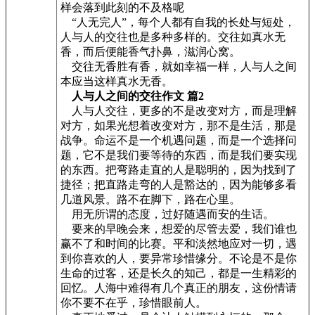
样会落到此刻的不及格呢
“人无完人”，每个人都有自我的长处与短处，
人与人的交往也是多种多样的。交往如真水无
香，而后便能香气扑鼻，滋润心窝。
交往无香胜有香，就如幸福一样，人与人之间
本应当这样真水无香。
人与人之间的交往作文 篇2
人与人交往，更多的不是改变对方，而是理解
对方，如果光想着改变对方，那不是生活，那是
战争。命运不是一个机遇问题，而是一个选择问
题，它不是我们要等待的东西，而是我们要实现
的东西。把弯路走直的人是聪明的，因为找到了
捷径；把直路走弯的人是豁达的，因为能够多看
几道风景。路不在脚下，路在心里。
用无所谓的态度，过好随遇而安的生话。
要来的早晚会来，想爱的尽管去爱，我们谁也
赢不了和时间的比赛。平和淡然地应对一切，遇
到你喜欢的人，要异常珍惜缘分。不论是不是你
生命的过客，还是长久的知己，都是一生精彩的
回忆。人海中难得有几个真正的朋友，这份情请
你不要不在乎，珍惜眼前人。