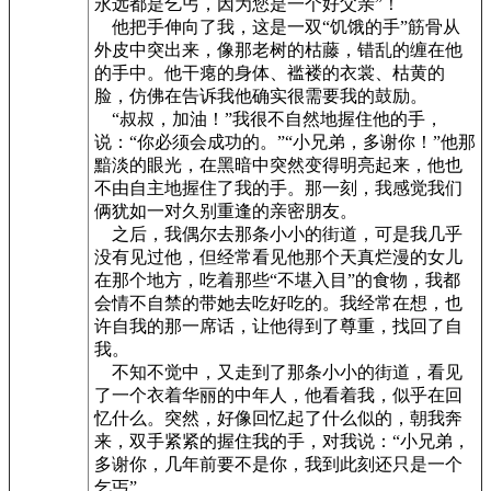
永远都是乞丐，因为您是一个好父亲”！
他把手伸向了我，这是一双“饥饿的手”筋骨从
外皮中突出来，像那老树的枯藤，错乱的缠在他
的手中。他干瘪的身体、褴褛的衣裳、枯黄的
脸，仿佛在告诉我他确实很需要我的鼓励。
“叔叔，加油！”我很不自然地握住他的手，
说：“你必须会成功的。”“小兄弟，多谢你！”他那
黯淡的眼光，在黑暗中突然变得明亮起来，他也
不由自主地握住了我的手。那一刻，我感觉我们
俩犹如一对久别重逢的亲密朋友。
之后，我偶尔去那条小小的街道，可是我几乎
没有见过他，但经常看见他那个天真烂漫的女儿
在那个地方，吃着那些“不堪入目”的食物，我都
会情不自禁的带她去吃好吃的。我经常在想，也
许自我的那一席话，让他得到了尊重，找回了自
我。
不知不觉中，又走到了那条小小的街道，看见
了一个衣着华丽的中年人，他看着我，似乎在回
忆什么。突然，好像回忆起了什么似的，朝我奔
来，双手紧紧的握住我的手，对我说：“小兄弟，
多谢你，几年前要不是你，我到此刻还只是一个
乞丐”。