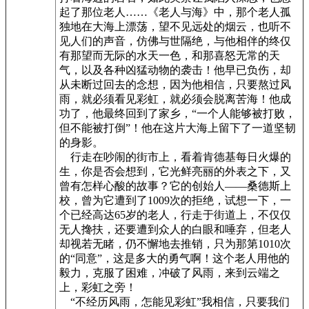
起了那位老人……《老人与海》中，那个老人孤
独地在大海上漂荡，望不见远处的烟云，也听不
见人们的声音，仿佛与世隔绝，与他相伴的终仅
有那望而无际的水天一色，和那喜怒无常的天
气，以及各种凶猛动物的袭击！他早已负伤，却
从未断过回去的念想，因为他相信，只要熬过风
雨，就必须看见彩虹，就必须会脱离苦海！他成
功了，他最终回到了家乡，“一个人能够被打败，
但不能被打倒”！他在这片大海上留下了一道坚韧
的身影。
行走在吵闹的街市上，看着肯德基每日火爆的
生，你是否会想到，它光鲜亮丽的外表之下，又
曾有怎样心酸的故事？它的创始人——桑德斯上
校，曾为它遭到了1009次的拒绝，试想一下，一
个已经高达65岁的老人，行走于街道上，不仅仅
无人搀扶，还要遭到众人的白眼和唾弃，但老人
却视若无睹，仍不懈地去推销，只为那第1010次
的“同意”，这是多大的勇气啊！这个老人用他的
毅力，克服了困难，冲破了风雨，来到云端之
上，彩虹之旁！
“不经历风雨，怎能见彩虹”我相信，只要我们