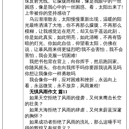
珠反射光线。它朦胧而模糊，像是我眼中的一丝
困惑，像是我心中的一丝困惑。看，太阳出来了!
上帝被你的坚持感动了
乌云渐渐散去，太阳慢慢重新出现，温暖的阳
光最终洒满了大地，你不再那么朦胧，不再那么
模糊，让我感觉近在咫尺，却又似乎遥远此刻，
你是如此真实，如此明亮，如此清晰，不再有昏
暗的灯光。你如此自信，仰望着太阳，仿佛在
说，让暴风雨来得更猛烈吧!我不会害怕，我不会
害怕，我会克服一切困难!
我把书包背在背上，向你挥手，然后跑回家。
你随风摇头。你在向我挥手吗你要跟我说再见吗
你想让我像你一样勇敢吗
我会像你一样，应对困难和挫折，永远向上
看，永远微笑，永不放弃，风雨兼程!
无惧风雨作文 篇11
如果天空拒绝了风雨的侵袭，又何来鹰击长空
的壮美？
如果大海拒绝了风雨的肆虐，又何来蔚蓝深邃
的胸怀？
如果成功者拒绝了风雨的洗礼，那么这唾手可
得的辉煌又有何意义？