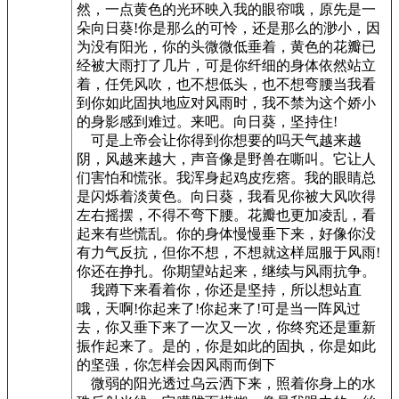
然，一点黄色的光环映入我的眼帘哦，原先是一
朵向日葵!你是那么的可怜，还是那么的渺小，因
为没有阳光，你的头微微低垂着，黄色的花瓣已
经被大雨打了几片，可是你纤细的身体依然站立
着，任凭风吹，也不想低头，也不想弯腰当我看
到你如此固执地应对风雨时，我不禁为这个娇小
的身影感到难过。来吧。向日葵，坚持住!
可是上帝会让你得到你想要的吗天气越来越
阴，风越来越大，声音像是野兽在嘶叫。它让人
们害怕和慌张。我浑身起鸡皮疙瘩。我的眼睛总
是闪烁着淡黄色。向日葵，我看见你被大风吹得
左右摇摆，不得不弯下腰。花瓣也更加凌乱，看
起来有些慌乱。你的身体慢慢垂下来，好像你没
有力气反抗，但你不想，不想就这样屈服于风雨!
你还在挣扎。你期望站起来，继续与风雨抗争。
我蹲下来看着你，你还是坚持，所以想站直
哦，天啊!你起来了!你起来了!可是当一阵风过
去，你又垂下来了一次又一次，你终究还是重新
振作起来了。是的，你是如此的固执，你是如此
的坚强，你怎样会因风雨而倒下
微弱的阳光透过乌云洒下来，照着你身上的水