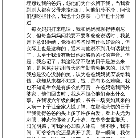
埋怨过我的爸妈，怨他们为什么留下我，当我看
到别人都有父母来接他们，问他们冷不冷，问他
们想吃些什么，我也十分羡慕，心里也十分难
过。
每次妈妈打来电话，我和妈妈就聊得特别尽
兴，但每当妈妈问我要不要和爸爸说话时，我总
是下意识拒绝，觉得和爸爸没有什么好说的，但
实际上也是这样的，通常与他说不到几句话就挂
了，以至于我没有听出他那略微紧张的声音。但
是，我忘记了，我这吃穿不愁的日子是怎么来
的，是爸爸妈妈用每天的辛勤劳动换来的。以前
我总是没心没肺的笑，认为爸爸妈妈就应该给我
钱，我却从来都不知道，钱，是有多么难赚。我
也不知道生命是有多么的可贵，在爸妈送我回外
婆家，他们回去时，我从不担心他们会出什么
事。在我读六年级的时候，爷爷一场突如其来的
大病一下子让全家人慌了神。在那段悲伤的日子
里我觉得爸爸的头上多了许多白发，看上去尤为
刺眼，神态仿佛老了几十岁。在爷爷去世那天，
阳光明媚，可我的心却跌入冰窖，我不吵，我不
闹，可爷爷终究还是离开了我。那一瞬间，我仿