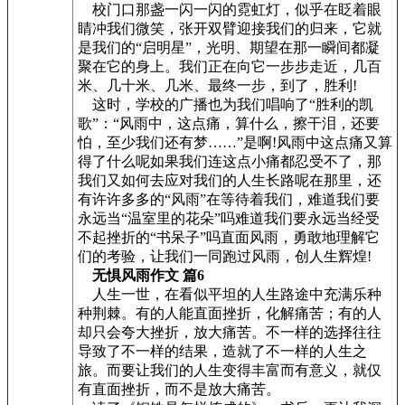
校门口那盏一闪一闪的霓虹灯，似乎在眨着眼
睛冲我们微笑，张开双臂迎接我们的归来，它就
是我们的“启明星”，光明、期望在那一瞬间都凝
聚在它的身上。我们正在向它一步步走近，几百
米、几十米、几米、最终一步，到了，胜利!
这时，学校的广播也为我们唱响了“胜利的凯
歌”：“风雨中，这点痛，算什么，擦干泪，还要
怕，至少我们还有梦……”是啊!风雨中这点痛又算
得了什么呢如果我们连这点小痛都忍受不了，那
我们又如何去应对我们的人生长路呢在那里，还
有许许多多的“风雨”在等待着我们，难道我们要
永远当“温室里的花朵”吗难道我们要永远当经受
不起挫折的“书呆子”吗直面风雨，勇敢地理解它
们的考验，让我们一同跑过风雨，创人生辉煌!
无惧风雨作文 篇6
人生一世，在看似平坦的人生路途中充满乐种
种荆棘。有的人能直面挫折，化解痛苦；有的人
却只会夸大挫折，放大痛苦。不一样的选择往往
导致了不一样的结果，造就了不一样的人生之
旅。而要让我们的人生变得丰富而有意义，就仅
有直面挫折，而不是放大痛苦。