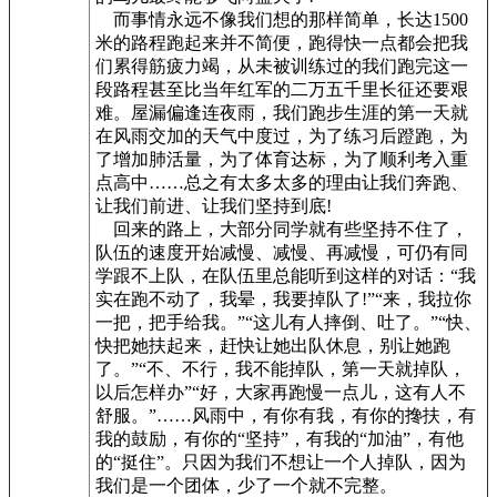
而事情永远不像我们想的那样简单，长达1500
米的路程跑起来并不简便，跑得快一点都会把我
们累得筋疲力竭，从未被训练过的我们跑完这一
段路程甚至比当年红军的二万五千里长征还要艰
难。屋漏偏逢连夜雨，我们跑步生涯的第一天就
在风雨交加的天气中度过，为了练习后蹬跑，为
了增加肺活量，为了体育达标，为了顺利考入重
点高中……总之有太多太多的理由让我们奔跑、
让我们前进、让我们坚持到底!
回来的路上，大部分同学就有些坚持不住了，
队伍的速度开始减慢、减慢、再减慢，可仍有同
学跟不上队，在队伍里总能听到这样的对话：“我
实在跑不动了，我晕，我要掉队了!”“来，我拉你
一把，把手给我。”“这儿有人摔倒、吐了。”“快、
快把她扶起来，赶快让她出队休息，别让她跑
了。”“不、不行，我不能掉队，第一天就掉队，
以后怎样办”“好，大家再跑慢一点儿，这有人不
舒服。”……风雨中，有你有我，有你的搀扶，有
我的鼓励，有你的“坚持”，有我的“加油”，有他
的“挺住”。只因为我们不想让一个人掉队，因为
我们是一个团体，少了一个就不完整。