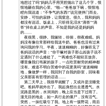
地想过了吗”妈妈几乎用哭腔抛出了这几个字，恨
恨地砸在我的心里。“啪---”爸爸放下碗，恨恨地
瞪向我说道：“不争气的东西!”说完便摔门而去。
安静，可怕的寂静，让我窒息。很久，我和妈妈
都没有说话。饭桌上，只听得见泪水“滴答”“滴
答”掉在桌上的声音。不知是我的还是妈妈妈
的……
夜很黑，很静。我辗转，徘徊，彻夜难眠。妈
妈没有像往常那样给我送牛奶。爸爸也没有过来
询问我的学习。半夜，迷迷糊糊的，好像听见了
爸妈说话的声音：“你干嘛对孩子那么凶孩子说不
定遇到了什么难处了。”“再难也不能轻言放弃。
哪里像我们韦家的孩子，一点吃苦耐劳的精神都
没有。难道不明白苦难中的花更美吗”迷迷糊糊
地，像做梦一样，我回到了自我的卧室，回味着
父亲那富有哲理的话语……
第二天早上，我很早就醒了，又或许是没睡觉
吧。爸妈早就外出了。我起身想出去透透气。水
泥路是黑的，水润润的，晚上应当是下过雨了。
漫无目的地走，如一具行走的僵尸，没有活气。
突然，一抹红吸引了我。地上有一簇野花，雨后