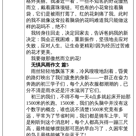
格外美丽。我凑近一看，一些不知名的野花傲然
而立，戴着露珠项链。可也有的小花耷拉着脑
袋，它们是被雨打蔫了。红的花刺痛了我。此时
的我不就像这耷拉着脑袋的花吗难道我只能做这
样的花吗不，绝不!
我转身往回走，决定回家去，告诉爸妈我的新
决定：我会正视困难，重新振作，坚强地去应对
失败，应对人生。让生命更精彩!因为经历过苦难
的花才更美。
我要做那傲然而立的花!
无惧风雨作文 篇5
雨丝轻轻地飘落下来，冷风嗖嗖地刮着，昏黄
的路灯映出了我们疲惫的身影——一群正在奋力
奔跑的初三学子们，每个人的衣服都潮潮的，已
分不清是雨水还是汗水滋润了它们。
初三的我们，不得不每一天4点多就起床开始那
1500米的长跑。1500米，我们的头脑中并没有这
个数字的概念，谁也说不清楚1500米究竟有多
远，平常为了节省时间，我们都是骑车上学。可
是刚听到这个消息时，每个人都高兴得一蹦三尺
高，最终能够摆脱那可恶的早自习了，久困牢笼
的鸟儿最终能够飞向蓝天了!