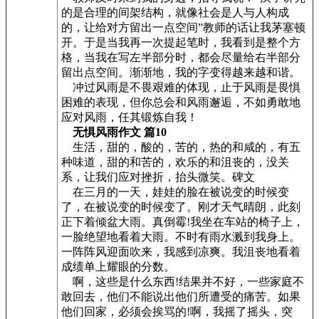
的是合理的间架结构，就像社会是人与人构成
的，让给对方留出一点空间”教师的话让我茅塞顿
开。于是当我再一次提起笔时，我看到是整个方
格，当我在写左半部分时，都会尽量给右半部分
留出点空间。渐渐地，我的字变得越来越和谐。
冲过风雨是不畏艰难的体现，止于风雨是畏惧
困难的表现，但你总会和风雨邂逅，不如勇敢地
应对风雨，任其锻炼自我！
无惧风雨作文 篇10
生活，甜的，酸的，苦的，热的和咸的，有五
种味道，甜的和苦的，欢乐的和沮丧的，没关
系，让我们应对挫折，抬头微笑。碑文
在三月的一天，娃娃的脸在被说变的时候变
了，在被说变的时候变了。刚才天气晴朗，此刻
正下着倾盆大雨。真倒霉!我坐在车站的椅子上，
一脸绝望地看着大雨。不时有雨水溅到我身上。
一阵阵风迎面吹来，我感到凉爽。我沮丧地看着
成绩单上耀眼的分数。
啊，这些是什么东西!结果并不好，一些家庭不
敢回去，他们不能说出他们所遭受的痛苦。如果
他们回家，必须会挨骂的!啊，我摇了摇头，突