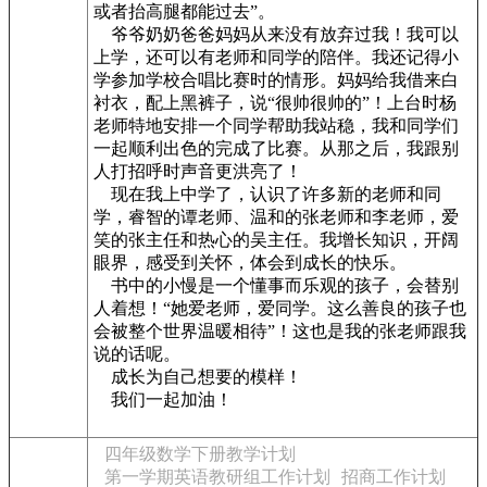
或者抬高腿都能过去”。
爷爷奶奶爸爸妈妈从来没有放弃过我！我可以
上学，还可以有老师和同学的陪伴。我还记得小
学参加学校合唱比赛时的情形。妈妈给我借来白
衬衣，配上黑裤子，说“很帅很帅的”！上台时杨
老师特地安排一个同学帮助我站稳，我和同学们
一起顺利出色的完成了比赛。从那之后，我跟别
人打招呼时声音更洪亮了！
现在我上中学了，认识了许多新的老师和同
学，睿智的谭老师、温和的张老师和李老师，爱
笑的张主任和热心的吴主任。我增长知识，开阔
眼界，感受到关怀，体会到成长的快乐。
书中的小慢是一个懂事而乐观的孩子，会替别
人着想！“她爱老师，爱同学。这么善良的孩子也
会被整个世界温暖相待”！这也是我的张老师跟我
说的话呢。
成长为自己想要的模样！
我们一起加油！
四年级数学下册教学计划
第一学期英语教研组工作计划
招商工作计划