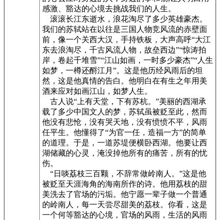
感激、豁达的心境去挑战我们的人生。
滚滚长江东逝水，浪花淘尽了多少英雄豪杰。
我们的苏轼站在以往是三国人物竞风流的赤壁面
前，像一个关西大汉，手持铁板，大声高呼“大江
东去浪淘尽，千古风流人物，故垒西边”“惊涛拍
岸，卷起千堆雪”“江山如画，一时多少豪杰”“人生
如梦，一樽还酹江月”。这是他历经风雨后的坦
然，这是他真情的告白。他明白在有生之年用美
酒来应对如画江山，如梦人生。
古人说“上有天堂，下有苏杭。”美丽的西湖承
载了多少中国文人的梦，苏轼虽被贬至此，然而
他没有悲怆，没有哭天地，没有愤愤不平，风雨
任平生。他懂得了“为官一任，造福一方”的简单
的道理。于是，一道苏堤便横卧西湖。他要让西
湖储藏的心灵，淹没掉他所有的痛苦，所有的忧
伤。
“日啖荔枝三百颗，不辞常做岭南人。”这是他
被贬至天涯海角的海南所作的诗。他用荔枝的甜
美洗去了官场的污垢。他宁愿一辈子做一个普通
的岭南人，每一天尝尽甜美的荔枝。你看，这是
一个何等豁达的心境，官场的风雨，生活的风雨