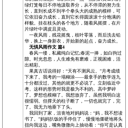
绿灯笼每日不停地汲取养分，从不停滞的努力生
长，直到长成不到半个拳头大的成熟的模样，可
它依旧奋力成长，直到它长得圆滚滚十分饱满的
样貌。挂在枝头的各个地方，随着风摇摆，在片
片绿叶中调皮且灵动。
一夜风雨，残花摇曳，枝叶零落，而后洗去铅
华，换上一身新衣，开始新的起点，奋力成长。
无惧风雨作文 篇4
春风一缕，私藏纯白记忆;春泥一捧，如白驹过
隙。时光忽忽，人生难免有磨难，正视困难，活
出精彩。
果真古话说得好：“天有不测风云。”月考成绩
下来了。我考的一塌糊涂——最拿手的数学连九
十分都没过。其他的就更不必说了。立刻临近中
考。这样的形势对我是极为不利的。高中梦碎
了。梦想也模糊了。我想放弃了。虽然我明白这
很懦弱。但撑天的柱子断了，一切也就完了，完
了。我无力地垂下了头。
我回到了家，沮丧地对妈妈说：“妈，我不想读
书了。”妈妈扒饭的手停住了，慢慢地僵硬地将头
扭向我这边，嘴角微微向上抽动着：“你可是认真