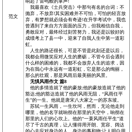
响起了雷鸣般的掌声!
我最喜欢《士兵突击》中那句有名的台词：不
抛弃，不放弃!其实困难并不可怕，可怕的轻言放
范文
弃，有梦想就必须会有奇迹!在升学考试中，我也
曾遇到了来自方方面面的压力，但我相信自我，
勇敢应对，最终经过刻苦努力，我还是以较好的
成绩考上了县一中，迎来了自我人生中第一道彩
虹。
人生的路还很长，可是不管是此刻还是以后，
我都会用微笑应对人生的磨砺，不管今后会遇到
什么样的困难的，我都不会放弃人生的追求，因
为在我心中永远有一道彩虹，它是那么的绚丽，
那么的壮观，那是风雨后最美丽的风景。
无惧风雨作文 篇8
他的多情造就了他的豪放;他的豪放造就了他的
豁达;他的豁达造就了他的风雨无阻，“风雨任平
生”的一生。他就是唐宋八大家之一的苏东坡。
苏轼一生风雨，一生坎坷，然而，无论他走到
哪里，他的名字就响彻在那里的天空中，响彻在
那里的人们的心坎上。他的“一蓑风雨任平生”道
尽了千古的真理，让人懂得用开朗、宽容、阔达
的心去应对身边的人，身边的事和物;让人明白用