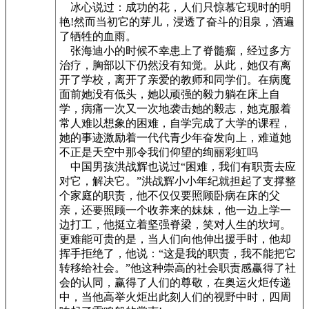
冰心说过：成功的花，人们只惊慕它现时的明
艳!然而当初它的芽儿，浸透了奋斗的泪泉，酒遍
了牺牲的血雨。
张海迪小的时候不幸患上了脊髓瘤，经过多方
治疗，胸部以下仍然没有知觉。从此，她仅有离
开了学校，离开了亲爱的教师和同学们。在病魔
面前她没有低头，她以顽强的毅力躺在床上自
学，病痛一次又一次地袭击她的毅志，她克服着
常人难以想象的困难，自学完成了大学的课程，
她的事迹激励着一代代青少年奋发向上，难道她
不正是天空中那令我们仰望的绚丽彩虹吗
中国男孩洪战辉也说过“困难，我们有职责去应
对它，解决它。”洪战辉小小年纪就担起了支撑整
个家庭的职责，他不仅仅要照顾卧病在床的父
亲，还要照顾一个收养来的妹妹，他一边上学一
边打工，他挺立着坚强脊梁，笑对人生的坎坷。
更难能可贵的是，当人们向他伸出援手时，他却
挥手拒绝了，他说：“这是我的职责，我不能把它
转移给社会。”他这种崇高的社会职责感赢得了社
会的认同，赢得了人们的尊敬，在奥运火炬传递
中，当他高举火炬出此刻人们的视野中时，四周