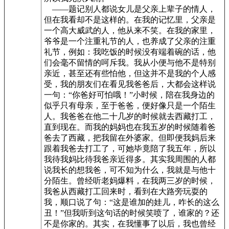
——题记别人都说女儿是父亲上辈子的情人，
但在我看却不是这样的。在我的记忆里，父亲是
一个高大威武的人，他从来不笑。在我的家里，
爷爷是一个注重礼节的人，也养成了父亲的注重
礼节，例如：我吃饭的时候没有端着碗的话，他
们会毫不留情的呵斥我。我从小便与他不是特别
亲近，甚至还有些怕他，但这并不是我的个人感
受，我的朋友们在看见我爸爸后，大都会这样说
一句：“你爸好可怕哦！”小时候，陪在我身边的
似乎只有母亲，至于爸爸，便好像只是一个陌生
人。我爸爸在他二十几岁的时候就去西藏打工，
直到现在。而我的妈妈也在我五岁的时候随着爸
爸去了西藏，把我留在外婆家。但即便我妈后来
跟着我爸去打工了，可她毕竟陪了我五年，所以
我待我妈比待我爸亲近得多。其实我周围的人都
说我长的想我爸，可不知为什么，我就是与他十
分陌生。曾经听老妈爆料，在我两三岁的时候，
我爸从西藏打工回来时，看到在大路旁玩耍的
我，顺口说了句：“这是谁加的娃儿，咋长的这么
丑！”但我听到这句话的时候笑喷了，谁家的？还
不是你家的。其实，在我懂事了以后，我也曾经