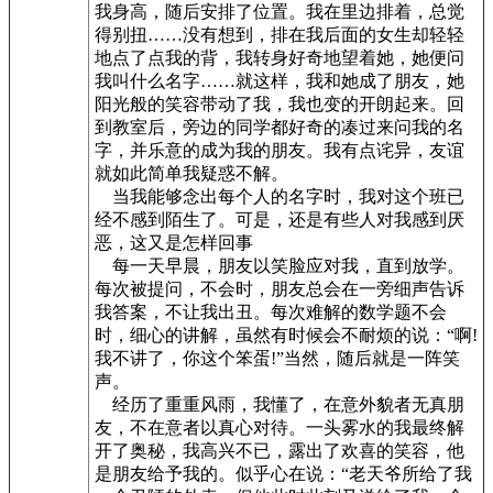
我身高，随后安排了位置。我在里边排着，总觉
得别扭……没有想到，排在我后面的女生却轻轻
地点了点我的背，我转身好奇地望着她，她便问
我叫什么名字……就这样，我和她成了朋友，她
阳光般的笑容带动了我，我也变的开朗起来。回
到教室后，旁边的同学都好奇的凑过来问我的名
字，并乐意的成为我的朋友。我有点诧异，友谊
就如此简单我疑惑不解。
当我能够念出每个人的名字时，我对这个班已
经不感到陌生了。可是，还是有些人对我感到厌
恶，这又是怎样回事
每一天早晨，朋友以笑脸应对我，直到放学。
每次被提问，不会时，朋友总会在一旁细声告诉
我答案，不让我出丑。每次难解的数学题不会
时，细心的讲解，虽然有时候会不耐烦的说：“啊!
我不讲了，你这个笨蛋!”当然，随后就是一阵笑
声。
经历了重重风雨，我懂了，在意外貌者无真朋
友，不在意者以真心对待。一头雾水的我最终解
开了奥秘，我高兴不已，露出了欢喜的笑容，他
是朋友给予我的。似乎心在说：“老天爷所给了我