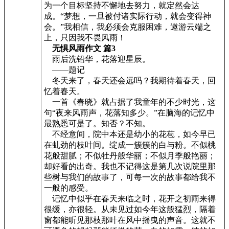
为一个目标坚持不懈地去努力，就定然会达
成。“梦想，一旦被付诸实际行动，就会变得神
会。”我相信，我必须会克服困难，遨游云端之
上，只因我不畏风雨！
无惧风雨作文 篇3
雨后洗铅华，花落迎星辰。
——题记
冬天来了，春天还会远吗？我期待着春天，回
忆着春天。
一首《春晓》就占据了我童年的不少时光，这
句“夜来风雨声，花落知多少。”在脑海的记忆中
最熟悉可是了。知否？不知。
不经意间，院中本还是幼小的花苞，如今早已
在虬劲的枝叶间。绽成一簇簇的白与粉。不似桃
花般甜腻；不似牡丹般华丽；不似月季般艳丽；
却好看的出奇。我也不记得这是第几次说院里那
些树与我们的故事了，可每一次的故事都给我不
一般的感受。
记忆中似乎在春天来临之时，花开之初雨来得
很缓，亦很轻。从未见过如今年这般猛烈，隔着
窗都能听见那枝那叶在风中摇曳的声音。这就不