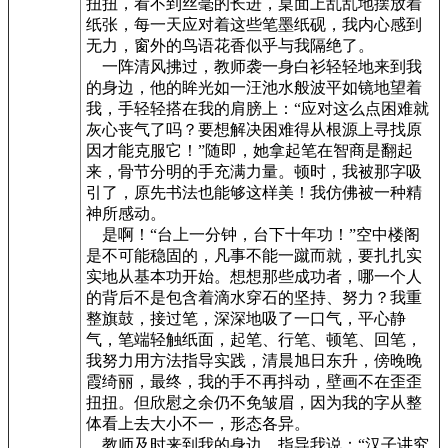
扭扭，看不到丝毫的长进，桌面上乱乱地摆放着
纸张，每一天应对着这些笔墨纸砚，我内心感到
无力，窗外的鸟语花香似乎与我隔绝了。
一阵清风拂过，教师袭一身白衫轻轻地来到我
的身边，他的眸光如一汪池水般波平如镜地望着
我，手轻轻搭在我的肩膀上：“应对这么点困难就
灰心丧气了吗？要想解决困难得从根源上寻找原
因才能克服它！”随即，她拿起笔在智商是翻起
来，骨节分明的手充满力量。顿时，我被那字吸
引了，原先书法也能够这样美！我仿佛被一种精
神所感动。
是啊！“台上一分钟，台下十年功！”空中楼阁
是不可能稳固的，凡事不能一蹴而就，要扎扎实
实地从基本功开始。想想那些成功者，哪一个人
的背后不是包含着滴水穿石的坚持、努力？我重
整旗鼓，接过笔，深深地吸了一口气，平心静
气，笔端轻触纸面，起笔、行笔、顿笔、回笔，
我努力用方法指导实践，清晨旭日东升，傍晚晚
霞绮丽，最终，我的手不再抖动，壁画不在歪歪
扭扭。但欣慰之余仍不免皱眉，因为我的字从整
体看上去大小不一，形态各异。
教师及时来到我的身边，指导我说：“汉子讲究