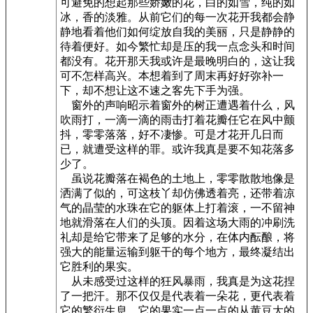
可避免的想起那些娇嫩的花，白的如雪，纯的如
冰，香的淡雅。从前它们的每一次花开我都会静
静地看着他们如何绽放自我的美丽，只是静静的
待着便好。如今繁忙却是压的我一点念头和时间
都没有。花开那天我或许是最晚明白的，这让我
可不怎样高兴。本想着到了周末再好好弥补一
下，却不想让这不速之客先下手为强。
窗外的声响昭示着窗外的树正遭遇着什么，风
吹雨打，一滴一滴的雨击打着花瓣任它在风中颤
抖，零零落落，好不凄惨。可是才花开几日而
已，就遭受这样的罪。或许我真是要不知花落多
少了。
虽说花瓣落在褐色的土地上，零零散散地像是
洒满了似的，可这枝丫却仿佛透着亮，还带着凉
气的晶莹的水珠在它的躯体上打着滚，一不留神
地就滑落在人们的头顶。因着这场大雨的冲刷洗
礼却是给它带来了足够的水分，在体内酝酿，将
强大的能量运输到躯干的每个地方，最终凝结出
它胜利的果实。
从未感受过这样的狂风暴雨，我真是为这花捏
了一把汗。那不仅仅是代表着一朵花，更代表着
它的繁衍生息。它的果实一点一点的从黄豆大的