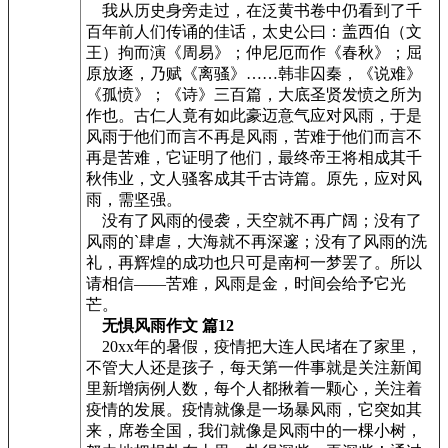
我从历史身旁走过，在泛黄书卷中仍看到了千
百年前人们传诵的佳话，太史公曰：盖西伯（文
王）拘而演《周易》；仲尼厄而作《春秋》；屈
原放逐，乃赋《离骚》……韩非囚秦，《说难》
《孤愤》；《诗》三百篇，大底圣贤发愤之所为
作也。古仁人竟有如此豪迈意气应对风雨，于是
风雨于他们而言不再是风雨，苦难于他们而言不
再是苦难，它证明了他们，最终帝王将相成其千
秋伟业，文人骚客成其千古诗篇。原先，应对风
雨，需坚强。
没有了风雨的侵袭，天空就不再广阔；没有了
风雨的`肆虐，大海就不再深邃；没有了风雨的洗
礼，再辉煌的成功也只可是南柯一梦罢了。所以
请相信——苦难，风雨是金，时间会给予它光
芒。
无惧风雨作文 篇12
20xx年的暑假，疫情把大连人民堵在了家里，
不管大人还是孩子，每天第一件事就是关注新闻
里新增病例人数，每个人都揪着一颗心，关注着
疫情的发展。疫情就像是一场暴风雨，它突如其
来，席卷全国，我们就像是风雨中的一棵小树，