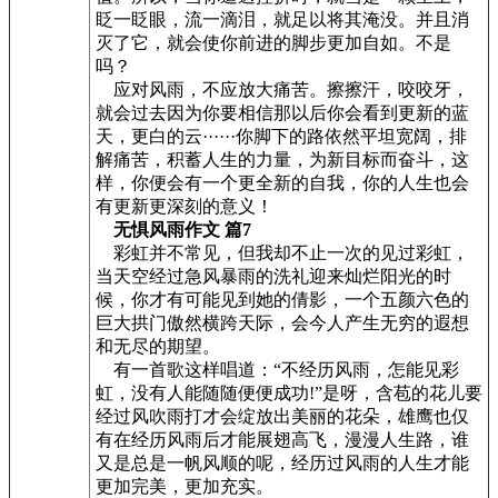
眨一眨眼，流一滴泪，就足以将其淹没。并且消
灭了它，就会使你前进的脚步更加自如。不是
吗？
应对风雨，不应放大痛苦。擦擦汗，咬咬牙，
就会过去因为你要相信那以后你会看到更新的蓝
天，更白的云······你脚下的路依然平坦宽阔，排
解痛苦，积蓄人生的力量，为新目标而奋斗，这
样，你便会有一个更全新的自我，你的人生也会
有更新更深刻的意义！
无惧风雨作文 篇7
彩虹并不常见，但我却不止一次的见过彩虹，
当天空经过急风暴雨的洗礼迎来灿烂阳光的时
候，你才有可能见到她的倩影，一个五颜六色的
巨大拱门傲然横跨天际，会今人产生无穷的遐想
和无尽的期望。
有一首歌这样唱道：“不经历风雨，怎能见彩
虹，没有人能随随便便成功!”是呀，含苞的花儿要
经过风吹雨打才会绽放出美丽的花朵，雄鹰也仅
有在经历风雨后才能展翅高飞，漫漫人生路，谁
又是总是一帆风顺的呢，经历过风雨的人生才能
更加完美，更加充实。