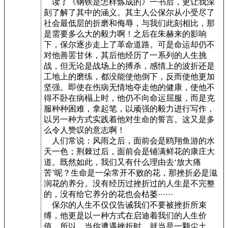
读了《钢铁是怎样炼成的》一书后，更让我深
刻了解了其中的涵义。其主人公保尔从小受尽了
社会最低层的折磨和侮辱，与我们此刻相比，那
是需要多么大的毅力啊！之后在朱赫来的影响
下，保尔逐步走上了革命道路。可是命运却仍不
对他善罢甘休，其后他经历了一系列的人生挑
战，但无论是战场上的搏杀，感情上的波折还是
工地上的磨练，都没能使他倒下，反而使他更加
坚强。即使在伤病无情地夺走他的健康，使他不
得不卧在病榻上时，他仍不向命运屈服，而是克
服种种困难，拿起笔，以顽强的毅力进行写作，
以另一种方式实践着他对生命的誓言。这又是多
么令人赞叹的意志啊！
人们常说：风雨之后，面前会是鸥翔鱼游的水
天一色；荆棘过后，面前会是铺满鲜花的康庄大
道。既然如此，我们又有什么理由去‘放大痛
苦’呢？生命是一朵常开不败的花，那挫折必是滋
润花的养分。没有经历过挫折过的人生是不完整
的，没有给它养分的花也会枯萎······
保尔的人生不仅仅告诫我们不要被挫折所束
缚，他更是以一种方式在启迪着我们的人生价
值。所以，当你遭遇挫折时，就当是一颗尘土，