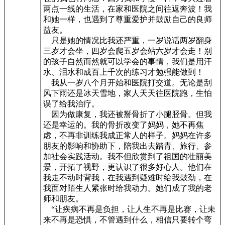
两点一线的生活，在家和医院之间往返奔波！我
和她一样，也遇到了尊重爱护并鼓励自己的良师
益友。
只是她的情况比我还严重，一岁说话两岁翻身
三岁才会坐，四岁会爬五岁会站六岁才会走！别
的孩子自然而然就可以学会的事情，我们是用汗
水、泪水和成百上千次的练习才勉强能做到！
我从一岁八个月开始和医院打交道。无论是刮
风下雨还是冰天雪地，家人天天往医院跑，生怕
误了给我治疗。
因为做康复，我还被掰骨折了小腿胫骨。但我
还是幸运的。我的骨折改变了妈妈，她不再焦
虑，不再非训练我成正常人的样子。妈妈在许多
朋友的影响和协助下，陪我出去踏青、旅行、参
加社会实践活动。我不但欣赏到了祖国的壮丽美
景，开拓了视野，更认识了很多好心人。他们在
我走不动时背我，在我遇到疑难时给我鼓劲，在
我面对陌生人紧张时给我动力。她们成了我的老
师和朋友。
“让疾病不再是负担，让人生不再是比赛，让未
来不再是恐惧，不管遇到什么，相信只要转个弯