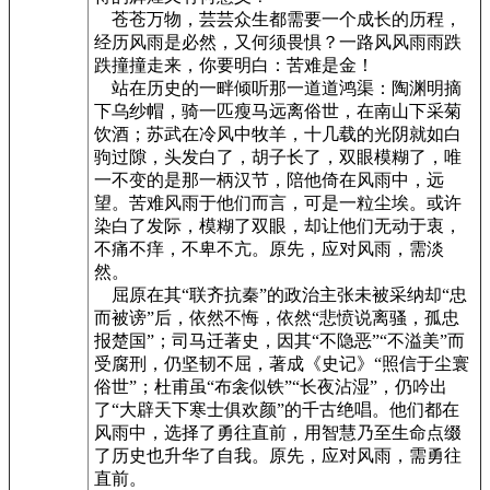
苍苍万物，芸芸众生都需要一个成长的历程，
经历风雨是必然，又何须畏惧？一路风风雨雨跌
跌撞撞走来，你要明白：苦难是金！
站在历史的一畔倾听那一道道鸿渠：陶渊明摘
下乌纱帽，骑一匹瘦马远离俗世，在南山下采菊
饮酒；苏武在冷风中牧羊，十几载的光阴就如白
驹过隙，头发白了，胡子长了，双眼模糊了，唯
一不变的是那一柄汉节，陪他倚在风雨中，远
望。苦难风雨于他们而言，可是一粒尘埃。或许
染白了发际，模糊了双眼，却让他们无动于衷，
不痛不痒，不卑不亢。原先，应对风雨，需淡
然。
屈原在其“联齐抗秦”的政治主张未被采纳却“忠
而被谤”后，依然不悔，依然“悲愤说离骚，孤忠
报楚国”；司马迁著史，因其“不隐恶”“不溢美”而
受腐刑，仍坚韧不屈，著成《史记》“照信于尘寰
俗世”；杜甫虽“布衾似铁”“长夜沾湿”，仍吟出
了“大辟天下寒士俱欢颜”的千古绝唱。他们都在
风雨中，选择了勇往直前，用智慧乃至生命点缀
了历史也升华了自我。原先，应对风雨，需勇往
直前。