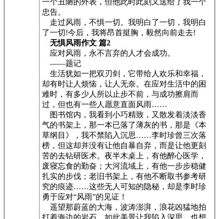
一个丑陋的外表，但他此时此刻又送给了我一个
忠告。
走过风雨，不惧一切。我明白了一切，我明白
了一切!今后，我将昂首挺胸，毅然向前走去!
无惧风雨作文 篇2
应对风雨，永不言弃的人才会成功。
——题记
生活犹如一把双刃剑，它带给人欢乐和幸福，
却有时让人烦恼，让人无奈。在应对生活中的困
难时，有多少人所以止步不前，与成功擦肩而
过，但也有一些人愿意直面风雨……
图书馆内，我看到小巧精致，又散发着淡淡香
气的书架上，那一本已落了薄灰的书，那是《本
草纲目》，我不禁陷入沉思……李时珍曾三次落
榜，但这却并没有让他自暴自弃，而是让他更刻
苦的去钻研医术。夜半木桌上，有他醉心医学，
废寝忘食的勤奋；大河流域上，有他一步步稳健
扎实的步伐；老旧书架上，有他不断取书参考研
究的痕迹……这些无人可知的隐秘，却是李时珍
勇于应对“风雨”的见证！
遥望那蔚蓝的大海，波涛澎湃，浪花凶猛地拍
打着海边的岩石，如此美景让我陷入深思，也想