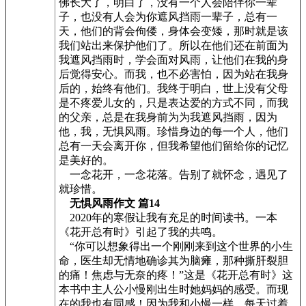
佛长大了，明白了，没有一个人会陪伴你一辈
子，也没有人会为你遮风挡雨一辈子，总有一
天，他们的背会佝偻，身体会变矮，那时就是该
我们站出来保护他们了。所以在他们还在前面为
我遮风挡雨时，学会面对风雨，让他们在我的身
后觉得安心。而我，也不必害怕，因为站在我身
后的，始终有他们。我终于明白，世上没有父母
是不疼爱儿女的，只是表达爱的方式不同，而我
的父亲，总是在我身前为为我遮风挡雨，因为
他，我，无惧风雨。珍惜身边的每一个人，他们
总有一天会离开你，但我希望他们留给你的记忆
是美好的。
一念花开，一念花落。告别了就怀念，遇见了
就珍惜。
无惧风雨作文 篇14
2020年的寒假让我有充足的时间读书。一本
《花开总有时》引起了我的共鸣。
“你可以想象得出一个刚刚来到这个世界的小生
命，医生却无情地确诊其为脑瘫，那种撕肝裂胆
的痛！焦虑与无奈的疼！”这是《花开总有时》这
本书中主人公小慢刚出生时她妈妈的感受。而现
在的我也有同感！因为我和小慢一样，每天过着