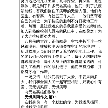
努力地把根扎在土里，扎得深些、再深些！通过
媒体，我见到了许多无名英雄，他们冲到了抗疫
最前线，替我们挡住了病毒的无情入侵。他们有
医生、有警察、有社区工作人员……他们坚守着
自己的岗位，为了抗疫的胜利不分日夜地工作
着。然而，最让我难忘的是我最亲爱的老师们也
加入到核酸检测志愿者的队伍中，在酷暑之下为
了大连抗疫而努力着。
八月份的大连，正值酷暑，空气中甚至连一丝
风都没有。核酸检测必须要在空旷的场地进行，
所以检测人员们只能在无遮挡的空地上工作。我
的老师们已经连续工作几天了，每个人的眼睛里
都透着疲倦，每个人身上的衣服都是湿透的，可
是为了检测工作的顺利进行，他们没有抱怨，井
然有序地工作着。
一场疫情，让我们看到了大爱。不管风雨多
大，我们和全国人民一起守望相助，只要心中有
爱，便无惧风雨，无惧病毒！
向无名英雄们致敬！
无惧风雨作文 篇13
在我身前，有一个默默的你，为我遮风挡雨，
所以我无惧风雨。