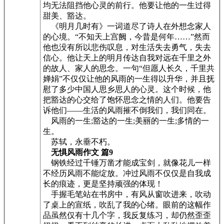
均无法阻挡他心灵的前行。他要让他的一生过得
甜美、豁达。
《明月几时有》一词道尽了诗人在外想念家人
的心境。“不知天上宫阙，今昔是何年……”然而
他也没有所以悲伤叹息，对生活失去勇气，失去
信心。他让天上的明月传达自我对远在千里之外
的故人、家人的思念。一句“但愿人长久，千里共
婵娟”不仅仅让他的风雨的一生得以升华，并且抚
慰了多少中国人思乡思人的心灵。这个时候，他
把豁达的心交给了饱怀思念之情的人们。他要告
诉他们——生活的风雨摧不倒我们，我们同在。
风雨的一生;豁达的一生;美丽的一生;多情的一
生。
苏轼，永垂不朽。
无惧风雨作文 篇9
钢铁经过千锤万凿才能成宝剑，就像花儿一样
不经历风雨不能绽放。冲过风雨不仅仅是自我成
长的痕迹，更是坚持顽强的体现！
手握毛笔站在书房中，有风从窗吹进来，吹动
了桌上的宣纸，吹乱了我的心绪。眼前的这幅作
品虽然仅有十几个字，我反复练习，却仍然歪歪