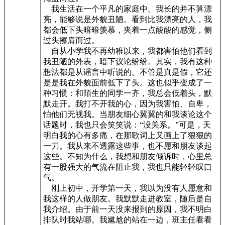
我生活在一个平凡的家庭中。我长的并不算漂
亮，能够说是外貌丑陋。看到比我漂亮的人，我
都会低下头暗暗羡慕，夹着一点酸酸的感觉，侧
过头擦肩而过。
自从小学我不再幼稚以来，我都害怕他们看到
我丑陋的外表，暗下议论纷纷。其实，我有这种
想法都是从谣言中听说的。不管是真是假，它还
是是我在外貌面前低下了头。这也似乎变成了一
种习惯：和陌生的同学一齐，我总会低着头，默
默走开。我打不开我的心，因为我害怕、自卑，
怕他们无视我。当朋友细心翼翼的和我谈论这个
话题时，我也只会笑笑说：“没关系。”可是，天
明白我的心有多痛，在那歌词上又画上了狠狠的
一刀。我从来不透露这些事，也不愿和朋友谈起
这些。不知为什么，我想和朋友倾诉时，心里总
有一股强大的气流在阻止我，我也只能轻轻叹口
气。
刚上初中，开学第一天，我以为没有人愿意和
我这样的人做朋友。我默默走进教室，随后是自
我介绍。由于前一天没来报到的原因，我不明白
排队时我站哪。我尴尬的站在一边，班主任看看