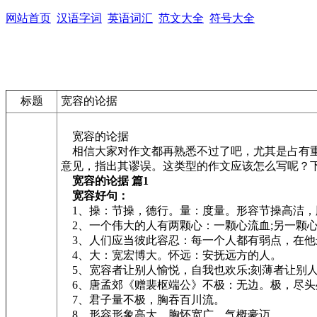
网站首页
汉语字词
英语词汇
范文大全
符号大全
标题
宽容的论据
宽容的论据
相信大家对作文都再熟悉不过了吧，尤其是占有重
意见，指出其谬误。这类型的作文应该怎么写呢？
宽容的论据 篇1
宽容好句：
1、操：节操，德行。量：度量。形容节操高洁，
2、一个伟大的人有两颗心：一颗心流血;另一颗心
3、人们应当彼此容忍：每一个人都有弱点，在他最
4、大：宽宏博大。怀远：安抚远方的人。
5、宽容者让别人愉悦，自我也欢乐;刻薄者让别
6、唐孟郊《赠裴枢端公》不极：无边。极，尽头
7、君子量不极，胸吞百川流。
8、形容形象高大，胸怀宽广，气概豪迈。