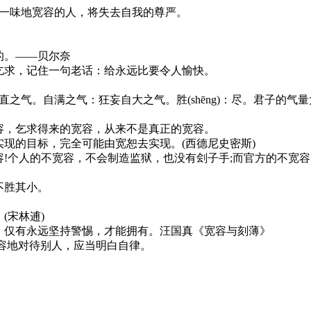
一味地宽容的人，将失去自我的尊严。
。
的。——贝尔奈
乞求，记住一句老话：给永远比要令人愉快。
之气。自满之气：狂妄自大之气。胜(shēng)：尽。君子的气
容，乞求得来的宽容，从来不是真正的宽容。
现的目标，完全可能由宽恕去实现。(西德尼史密斯)
!个人的不宽容，不会制造监狱，也没有刽子手;而官方的不宽
不胜其小。
(宋林逋)
，仅有永远坚持警惕，才能拥有。汪国真《宽容与刻薄》
容地对待别人，应当明白自律。