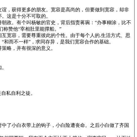
友谊，获得更多的朋友。宽容是高尚的，但要做到宽容，却非
怀。这是十分不可取的。
朝政。有个叫杨敏的官史，背后指责蒋琬：“办事糊涂，比不
们称赞他“宰相肚里能撑船。”
互宽容，需要尊重彼此的个性。由于每个人的.生活方式、思
“和而不一样”，求同存异，是我们宽容合作的基础。
讲策略，并有很深的意义。
知。
是自私自利之徒。
射中了小白衣带上的钩子，小白险遭丧命。之后小白做了齐国