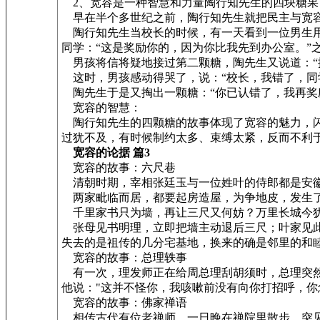
2、宽容是一种智慧和力量陶行知先生的四块糖果
早在半个多世纪之前，陶行知先生就把民主与宽容
陶行知先生当校长的时候，有一天看到一位男生用
同学：“这是奖励你的，因为你比我先到办公室。”
男孩将信将疑地接过第二颗糖，陶先生又说道：“
这时，男孩感动得哭了，说：“校长，我错了，同
陶先生于是又掏出一颗糖：“你已认错了，我再奖
宽容的智慧：
陶行知先生的四颗糖的故事体现了宽容的魅力，闪
过犹不及，有时候制约太多、束缚太紧，反而不利
宽容的论据 篇3
宽容的故事：六尺巷
清朝时期，宰相张廷玉与一位姓叶的侍郎都是安
两家毗临而居，都要起房造屋，为争地皮，发生了
千里家书只为墙，再让三尺又何妨？万里长城今犹
张母见书明理，立即把墙主动退后三尺；叶家见此
失去的是祖传的几分宅基地，换来的确是邻里的和
宽容的故事：总理轶事
有一次，理发师正在给周总理刮胡须时，总理突然
他说："这并不怪你，我咳嗽前没有向你打招呼，你
宽容的故事：佛家禅语
相传古代有位老禅师，一日晚在禅院里散步，突见