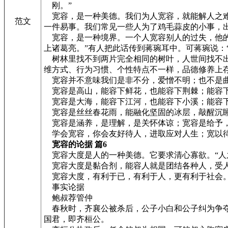
刚。”
宽容，是一种美德。我们为人宽容，就能解人之难
范文
一件易事。我们常见一些人为了鸡毛蒜皮的小事，
宽容，是一种境界。一个人宽容别人的过失，他的
上诸葛亮。”有人把此话传到蒋琬耳中。可蒋琬说：
树林里找不到两片完全相同的树叶，人世间找不出
维方式、行为习惯、个性特点不一样，品德修养上
宽容并不意味我们是非不分，爱憎不明；也不是曲
宽容是高山，能容下鲜花，也能容下荆棘；能容下
宽容是大海，能容下江河，也能容下小溪；能容下
宽容是丝丝春花雨，能融化坚固的冰层，敲醒沉睡
宽容是涵养，是理解，是关怀体谅；宽容是给予，
学会宽容，你会友好待人，进取应对人生；宽以待
宽容的论据 篇6
宽容大度是人的一种美德。它要求清心寡欲。“人
宽容大度是黏合剂，能容人就是团结各种人，受人
宽容大度，有利于已，有利于人，更有利于社会
事实论据
鲍叔荐管仲
春秋时，齐襄公被杀后，公子小白和公子纠为争夺
国君，即齐桓公。