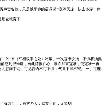
厉声责备他，只是以平静的语调说:"夜深天凉，快去多穿一件
是被教育了.
在书中省（宰相议事之处）吃饭。一次寇准饮汤，不慎将汤羹
面前感到很难堪，自此怀恨在心，屡次加害寇准，使寇准一再
去慰问丁谓。可见言语不可不慎，气量不可不宏。 一、道理
：“海纳百川，有容乃大；壁立千仞，无欲则