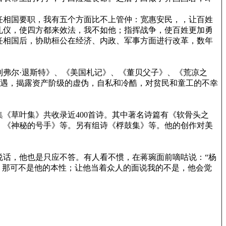
任相国要职，我有五个方面比不上管仲：宽惠安民，，让百姓
礼仪，使四方都来效法，我不如他；指挥战争，使百姓更加勇
任相国后，协助桓公在经济、内政、军事方面进行改革，数年
弗尔·退斯特》、《美国札记》、《董贝父子》、《荒凉之
遭遇，揭露资产阶级的虚伪，自私和冷酷，对贫民和童工的不幸
《草叶集》共收录近400首诗。其中著名诗篇有《软骨头之
、《神秘的号手》等。另有组诗《桴鼓集》等。他的创作对美
话，他也是只应不答。有人看不惯，在蒋琬面前嘀咕说：“杨
，那可不是他的本性；让他当着众人的面说我的不是，他会觉