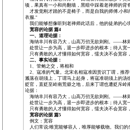
顷，果真有一小和尚翻墙，黑暗中踩着老禅师的背脊
才发觉刚才踏的不是椅子，而是自我的师傅.小和尚
衣服."
我们能够想像听到老禅师此话后，他的徒弟的心境
宽容的论据 篇4
一、道理论据：
海纳丰川有容乃大，山高万仞无欲则刚。——林
处世让一步为高，退一步即进步的根本；待人宽一
只有勇敢的人才懂得如何宽容，懦夫决不会宽容
二、事实论据：
1、管鲍之交，将相和
2、寇准的气量。北宋名相寇准因赏识丁谓，推荐
溅落在胡须上，丁谓马上起身，将寇准胡须上的汤
贬官，直贬至岭南荒僻之地，后来丁谓也遭贬斥岭
论据：
海纳丰川有容乃大，山高万仞无欲则刚。——林
处世让一步为高，退一步即进步的根本；待人宽一
只有勇敢的人才懂得如何宽容，懦夫决不会宽容
宽容的论据 篇5
例文：宽容
人们常说:唯宽能够容人，唯厚能够载物。我们的生