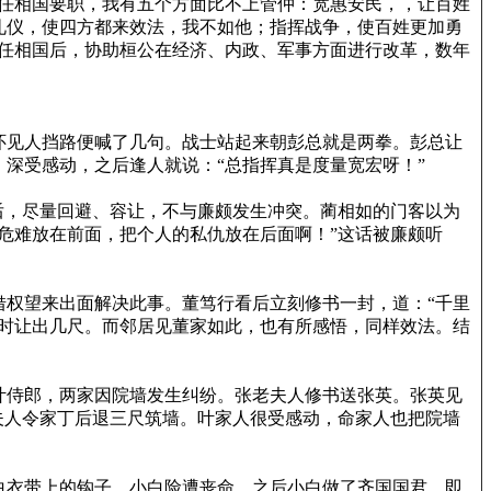
任相国要职，我有五个方面比不上管仲：宽惠安民，，让百姓
礼仪，使四方都来效法，我不如他；指挥战争，使百姓更加勇
担任相国后，协助桓公在经济、内政、军事方面进行改革，数年
怀见人挡路便喊了几句。战士站起来朝彭总就是两拳。彭总让
深受感动，之后逢人就说：“总指挥真是度量宽宏呀！”
后，尽量回避、容让，不与廉颇发生冲突。蔺相如的门客以为
危难放在前面，把个人的私仇放在后面啊！”这话被廉颇听
权望来出面解决此事。董笃行看后立刻修书一封，道：“千里
房时让出几尺。而邻居见董家如此，也有所感悟，同样效法。结
叶侍郎，两家因院墙发生纠纷。张老夫人修书送张英。张英见
夫人令家丁后退三尺筑墙。叶家人很受感动，命家人也把院墙
白衣带上的钩子，小白险遭丧命。之后小白做了齐国国君，即