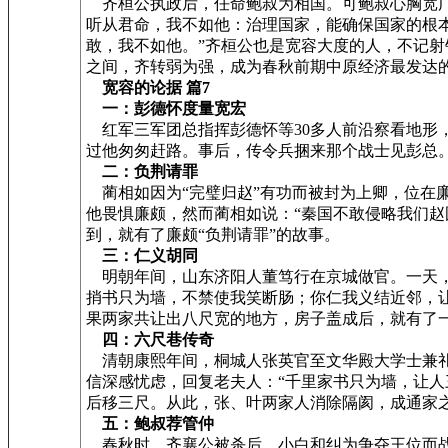
齐桓公执政后，任命鲍叔为相国。可鲍叔心胸宽广
听从君命，我不如他：治理国家，能确保国家的根
敢，我不如他。”齐桓公也是宽容大度的人，不记
之间，齐转弱为强，成为春秋前期中原经济最发达的
宽容的论据 篇7
一：彭德怀度量宽宏
红军三军团总指挥彭德怀等30多人前沿察看地形
过他匆匆赶路。事后，传令兵捆来那个战士见彭总
二：负荆请罪
蔺相如因为“完璧归赵”有功而被封为上卿，位在
他畏惧廉颇，然而蔺相如说：“秦国不敢侵略我们
到，就有了廉颇“负荆请罪”的故事。
三：仁义胡同
明朝年间，山东济阳人董笃行在京城做官。一天，
捎书只为墙，不禁使我笑断肠；你仁我义结近邻，
果两家共让出八尺宽的地方，房子盖成后，就有了一
四：六尺巷传奇
清朝康熙年间，桐城人张英官至文华殿大学士兼礼
信深感忧虑，回复老夫人：“千里家书只为墙，让
后移三尺。从此，张、叶两家人消除隔阂，成通家
五：鲍叔荐管仲
春秋时，齐襄公被杀后，小白和纠为争夺王位而战