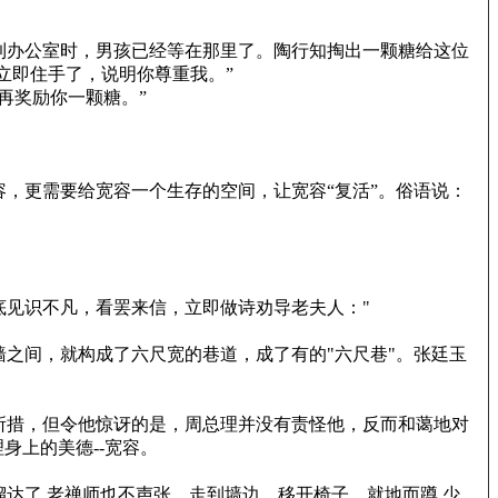
到办公室时，男孩已经等在那里了。陶行知掏出一颗糖给这位
立即住手了，说明你尊重我。”
再奖励你一颗糖。”
，更需要给宽容一个生存的空间，让宽容“复活”。俗语说：
见识不凡，看罢来信，立即做诗劝导老夫人："
之间，就构成了六尺宽的巷道，成了有的"六尺巷"。张廷玉
所措，但令他惊讶的是，周总理并没有责怪他，反而和蔼地对
身上的美德--宽容。
达了.老禅师也不声张，走到墙边，移开椅子，就地而蹲.少