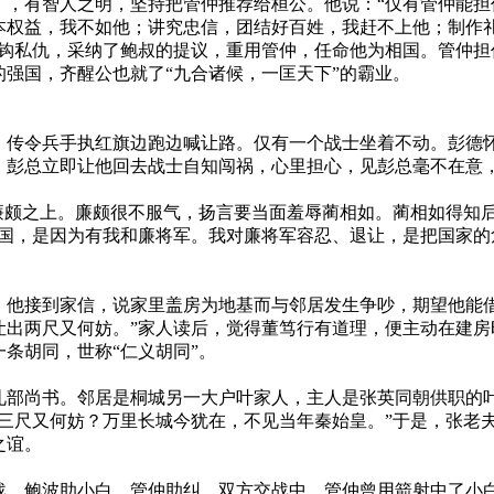
，有智人之明，坚持把管仲推荐给桓公。他说：“仅有管仲能担
本权益，我不如他；讲究忠信，团结好百姓，我赶不上他；制作
射钩私仇，采纳了鲍叔的提议，重用管仲，任命他为相国。管仲
强国，齐醒公也就了“九合诸候，一匡天下”的霸业。
，传令兵手执红旗边跑边喊让路。仅有一个战士坐着不动。彭德
。彭总立即让他回去战士自知闯祸，心里担心，见彭总毫不在意，
廉颇之上。廉颇很不服气，扬言要当面羞辱蔺相如。蔺相如得知
赵国，是因为有我和廉将军。我对廉将军容忍、退让，是把国家的
他接到家信，说家里盖房为地基而与邻居发生争吵，期望他能借
让出两尺又何妨。”家人读后，觉得董笃行有道理，便主动在建
条胡同，世称“仁义胡同”。
部尚书。邻居是桐城另一大户叶家人，主人是张英同朝供职的
人三尺又何妨？万里长城今犹在，不见当年秦始皇。”于是，张老
之谊。
。鲍波助小白，管仲助纠。双方交战中，管仲曾用箭射中了小