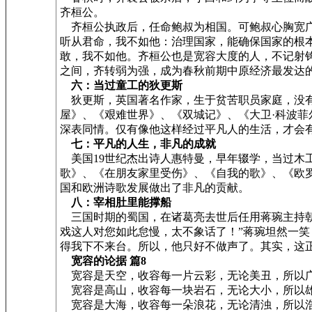
齐桓公。
齐桓公执政后，任命鲍叔为相国。可鲍叔心胸宽广
听从君命，我不如他：治理国家，能确保国家的根
敢，我不如他。齐桓公也是宽容大度的人，不记射
之间，齐转弱为强，成为春秋前期中原经济最发达
六：当过童工的狄更斯
狄更斯，英国著名作家，生于贫苦职员家庭，没有
屋》、《艰难世界》、《双城记》、《大卫·科波菲
深表同情。仅有像他这样经过平凡人的生活，才会
七：平凡的人生，非凡的成就
美国19世纪杰出诗人惠特曼，早年辍学，当过木工
歌》、《在朋友家里受伤》、《自我的歌》、《欧
国和欧洲诗歌发展做出了非凡的贡献。
八：宰相肚里能撑船
三国时期的蜀国，在诸葛亮去世后任用蒋琬主持朝
戏这人对您如此怠慢，太不象话了！”蒋琬坦然一
得我下不来台。所以，他只好不做声了。其实，这正
宽容的论据 篇8
宽容是天空，收容每一片云彩，无论美丑，所以
宽容是高山，收容每一块岩石，无论大小，所以
宽容是大海，收容每一朵浪花，无论清浊，所以