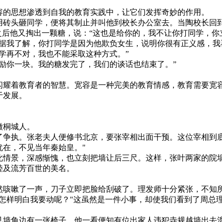
的思想渗透到自我的教育实践中，让它们发挥奇妙的作用。
砖头砸同学，便将其制止并叫他到校长办公室去。当陶校长回
之后他又掏出一颗糖，说：“这也是给你的，我不让你打同学，你
据我了解，你打同学是因为他欺负女生，说明你很有正义感，我
学再不对，我也不能采取这种方式。”
励你一块。我的糖发完了，我们的谈话也结束了。”
耀着教育者的智慧。宽容是一种完美的教育情感，教育需要宽容
于发展。
徽桐城人。
争执。张老夫人便修书北京，要张宰相出面干预。这位宰相到底
在，不见当年秦始皇。"
情景，深感惭愧，也立刻把墙让后三尺。这样，张叶两家的院墙
睦及流芳百世的美名。
咳嗽了一声，刀子立即把脸给刮破了。理发师十分紧张，不知
怎样明白我要动呢？"这虽然是一件小事，却使我们看到了周总理
墙角边有一张椅子，他一看便知有位出家人违犯寺规越墙出去溜