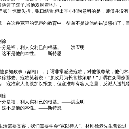
跳进了院子.当他双脚着地时，
顿时惊慌失措，张口结舌.但出乎小和尚意料的是，师傅并没有
，在这种宽容的无声的教育中，徒弟不是被他的错误惩罚了，而
则徐
分是福，利人实利已的根基。——洪应明
，这不是他的本性。——斯特恩
他参知政事（副相），丁谓非常感激寇准，对他很尊敬，他们常
徐徐拂去。寇准笑着说：“参政乃为长官拂须耶！”丁谓在众同僚
南，寇准家人意欲加以报复，但寇准却有容人之量，反派人送礼物
则徐
分是福，利人实利已的根基。——洪应明
，这不是他的本性。——斯特恩
活需要宽容，我们需要学会“宽以待人”。林则徐老先生曾说过