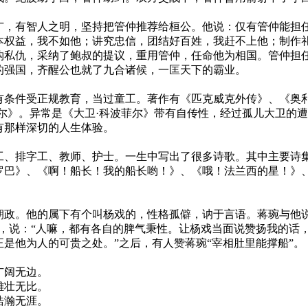
，有智人之明，坚持把管仲推荐给桓公。他说：仅有管仲能担
本权益，我不如他；讲究忠信，团结好百姓，我赶不上他；制作
钩私仇，采纳了鲍叔的提议，重用管仲，任命他为相国。管仲担
的强国，齐醒公也就了九合诸候，一匡天下的霸业。
条件受正规教育，当过童工。著作有《匹克威克外传》、《奥利
尔》。异常是《大卫·科波菲尔》带有自传性，经过孤儿大卫的
有那样深切的人生体验。
、排字工、教师、护士。一生中写出了很多诗歌。其中主要诗集
罗巴》、《啊！船长！我的船长哟！》、《哦！法兰西的星！》
政。他的属下有个叫杨戏的，性格孤僻，讷于言语。蒋琬与他说
笑，说：“人嘛，都有各自的脾气秉性。让杨戏当面说赞扬我的话
是他为人的可贵之处。”之后，有人赞蒋琬“宰相肚里能撑船”。
广阔无边。
雄壮无比。
浩瀚无涯。