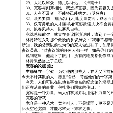
29、大足以容众，德足以怀远。《淮南子》
30、宽容与刻薄相比，我选择宽容。因为宽容失
31、人有不及者，不能够己能病之。(明薛宣)
32、眼界要阔，遍历名山大川;度量要宏，熟读五经
33、仅有勇敢的人才懂得如何宽容;懦夫决不会宽
34、以春风待人，以寒风自待。
竞选总统前夕，林肯在参议院演说时，遭到了一个
林肯转过头对那个傲慢的参议员说：“我非常感谢
所知，我的父亲以前也为你的家人做过鞋子，如果
参议员说：“对参议院的任何人都一样，如果你们
说到这里，他流下了眼泪，所有的嘲笑都化作成
林肯果然当上了总统。
宽容的论据 篇2
主耶稣在十字架上为钉他的那些人，在天父面前祷告
今天不计其数的人，愿意“舍己，背起他们的十字架，来
今天，人们可以在以他名字命名的纪念馆的墙壁上
们正在从事的事业，包扎我们国家的伤口。”
宽容是一种力量。当人们掌握并动用这种力量的时
宽容的智慧：
宽容是一种艺术，宽容别人，不是懦弱，更不是无
比天空还宽阔，才能尽容天下难容之事。