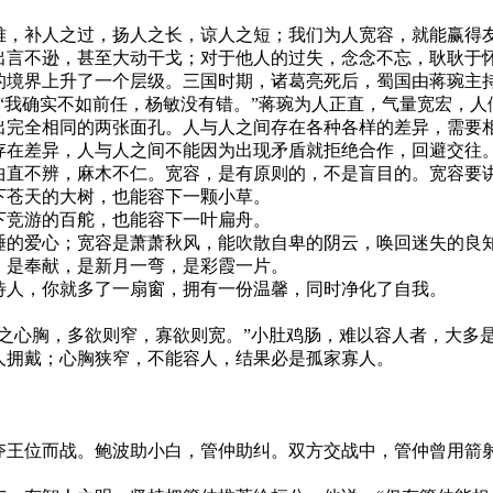
，补人之过，扬人之长，谅人之短；我们为人宽容，就能赢得
出言不逊，甚至大动干戈；对于他人的过失，念念不忘，耿耿于
境界上升了一个层级。三国时期，诸葛亮死后，蜀国由蒋琬主持
“我确实不如前任，杨敏没有错。”蒋琬为人正直，气量宽宏，人
完全相同的两张面孔。人与人之间存在各种各样的差异，需要相
存在差异，人与人之间不能因为出现矛盾就拒绝合作，回避交往。
直不辨，麻木不仁。宽容，是有原则的，不是盲目的。宽容要
苍天的大树，也能容下一颗小草。
竞游的百舵，也能容下一叶扁舟。
的爱心；宽容是萧萧秋风，能吹散自卑的阴云，唤回迷失的良
是奉献，是新月一弯，是彩霞一片。
人，你就多了一扇窗，拥有一份温馨，同时净化了自我。
之心胸，多欲则窄，寡欲则宽。”小肚鸡肠，难以容人者，大多
拥戴；心胸狭窄，不能容人，结果必是孤家寡人。
。
王位而战。鲍波助小白，管仲助纠。双方交战中，管仲曾用箭