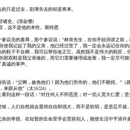
去的只是过去，刻薄失去的却是将来。
诸史。(清金缨)
容，这不是他的本性。斯特恩
参议员的羞辱，那个参议说：“林肯先生，在你开始演讲之前，
你使我记起了我的父亲，他已经过世了，我一定会永远记住你的
你的鞋子不合脚，我可以帮你改正它。虽然我不是伟大的鞋匠，
穿的那双鞋是我父亲做的，而它们需要修理或改善，我一定尽可能
了真诚的掌声。
说：“父啊，赦免他们！因为他们所作的，他们不晓得。”（路2
跟从他”（太16∶24）。
看到这样一段话：“对任何人不怀恶意；对一切人宽大仁爱；坚
候，人们自然就会显得自信和强大，而不是软弱，是坚忍不拔
奈的举措。在短暂的生命里学会宽容别人，能使生活中平添许