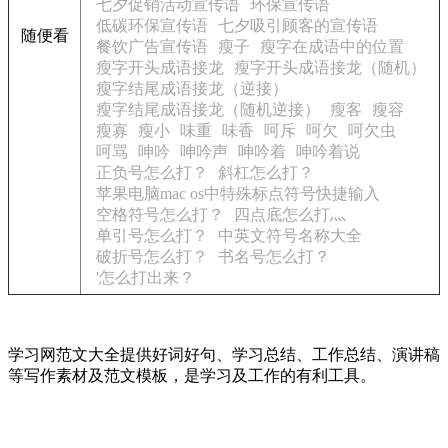
七夕促销活动宣传语
环保宣传语
低碳环保宣传语
七夕吸引顾客的宣传语
随便看
餐饮广告宣传语
瘦子
瘦字在成语中的位置
瘦字开头成语接龙
瘦字开头成语接龙（随机）
瘦字结尾成语接龙（逆接）
瘦字结尾成语接龙（随机逆接）
瘦客
瘦容
瘦寡
瘦小
味重
味香
呵斥
呵欠
呵欠虫
呵骂
呻吟
呻吟声
呻吟着
呻吟着说
正负号怎么打？
斜杠怎么打？
苹果电脑mac os中特殊标点符号快捷输入
空格符号怎么打？
四点底怎么打灬
单引号怎么打？
中英文符号名称大全
破折号怎么打？
书名号怎么打？
'怎么打出来？
学习网范文大全提供好词好句、学习总结、工作总结、演讲稿
等写作素材及范文模板，是学习及工作的有利工具。