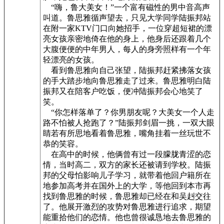
“嗨，鲁大美女！”一个富有磁性的男中音高声
叫道。鲁思雅循声望去，只见大学同学陆振邦站
在附一家KTV门口向她招手，一位穿超短裙的漂
亮女孩亲密地倚在他的身上，他身后还跟着几个
大腹便便的中年男人，每人的身旁照样有一个年
轻漂亮的女孩。
看到鲁思雅向自己张望，陆振邦赶紧拂落女孩
的手大踏步地向鲁思雅走了过来。鲁思雅明白陆
振邦又在陪客户吃饭，便冲陆振邦会心地笑了
笑。
“你怎样落单了？你男朋友呢？大美女一个人走
路不怕被人抢跑了？”陆振邦剑眉一挑，一双大眼
睛若有所思地看着鲁思雅，嘴角挂着一丝玩世不
恭的笑容。
在高中的时候，他俩曾有过一段朦胧青涩的恋
情，当时高二，双方的家长还被请到学校。陆振
邦的父母怕影响儿子学习，就带着他回户籍所在
地参加高考并在国外上的大学，等他回到本市再
找到鲁思雅的时候，鲁思雅却已经在和吴赳交往
了。他展开激烈的攻势对鲁思雅进行追求，期望
能重拾他们的恋情。他也曾很诚恳地去鲁思雅的