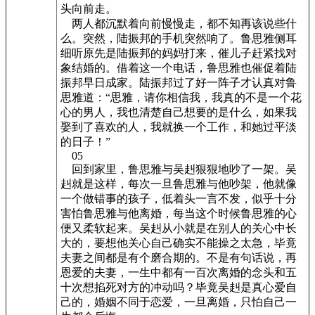
头向前走。
两人都沉默着向前慢慢走，都不知再该说些什
么。突然，陆振邦的手机突然响了。鲁思雅侧耳
细听原先是陆振邦的妈妈打来，催儿子赶紧找对
象结婚的。借着这一个电话，鲁思雅也催促着陆
振邦早日成家。陆振邦过了好一阵子才认真对鲁
思雅道：“思雅，请你相信我，我真的不是一个花
心的男人，我也清楚自己想要的是什么，如果我
娶到了喜欢的人，我就换一个工作，和她过平淡
的日子！”
05
回到家里，鲁思雅与吴赳狠狠地吵了一架。吴
赳就是这样，每次一旦鲁思雅与他吵架，他就像
一个做错事的孩子，低着头一言不发，似乎十分
害怕鲁思雅与他离婚，每当这个时候鲁思雅的心
便又柔软起来。吴赳从小就是在别人的关心中长
大的，要想他关心自己确实不能操之太急，毕竟
夫妻之间都是有个磨合期的。不是有句话说，再
恩爱的夫妻，一生中都有一百次离婚的念头和五
十次想掐死对方的冲动吗？毕竟吴赳是真心爱自
己的，婚姻不同于恋爱，一旦离婚，只怕自己一