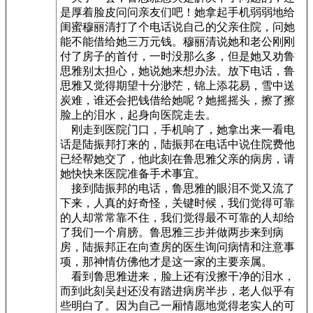
是厚着脸皮问问亲友们吧！她拿起手机弱弱地给
闺蜜穆丽清打了个电话说自己的父亲住院，问她
能不能借给她三万元钱。穆丽清说她和老公刚刚
付了房子的首付，一时没那么多，但是她又劝鲁
思雅别太担心，她说她来想办法。放下电话，鲁
思雅又觉得期望十分渺茫，锦上添花易，雪中送
炭难，谁还会把钱借给她呢？她摇摇头，擦了擦
脸上的泪水，起身向医院走去。
刚走到医院门口，手机响了，她拿出来一看电
话是陆振邦打来的，陆振邦在电话中说住院费他
已经帮她交了，他此刻在鲁思雅父亲的病房，请
她快快来医院准备手术事宜。
接到陆振邦的电话，鲁思雅的眼泪不觉又流了
下来，人真的好奇怪，关键时候，我们觉得可靠
的人却常常靠不住，我们觉得最不可靠的人却给
了我们一个肩膀。鲁思雅三步并做两步来到病
房，陆振邦正在向查房的医生询问病情和注意事
项，那神情仿佛他才是这一家的主要亲属。
看到鲁思雅进来，脸上还有没擦干净的泪水，
而到此刻吴赳还没有踏进病房半步，老人似乎有
些明白了。因为自己一厢情愿地觉得老实人的可