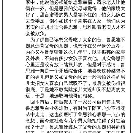
家中，他说他必须能给思雅幸福，请求老人让他
俩在一齐。但是思雅的父母却觉得，他的家境太
好了，甜言蜜语的男人是靠不住的，怕女儿嫁过
去受委屈，倒不如找个平常实在人家。他们认为
老实的吴赳才适合鲁思雅，思雅跟着老实人才不
会被欺负。
为了供自己读书父母吃了太多的苦，鲁思雅不
愿意违背父母的意愿，也想守在父母身旁近孝，
内心又在反复猜测这么几年里，以陆振邦的家境
及外表，不知有多少女孩子喜欢他。其实鲁思雅
心里还是没有放下陆振邦的，但是对于感情，鲁
思雅一向是一个矛盾综合体，她喜欢这种桀骜不
群的男儿但是又如父母的顾虑一般害怕这样的男
儿太招女人喜欢自己驾驭不了，最后会被伤得很
彻底。于是她不敢离陆振邦太近却又不想离的太
远，于是，她选取与他哥们相称。
回本市后，陆振邦去了一家公司做销售主管，
鲁思雅明白业务难做，有时为了陪客户少不得花
丛中走走，这也彻底断了鲁思雅心底那一点点的
念想，而今这社会有几个男人能拒绝得了灯红酒
绿？于是，鲁思雅便遵从了父母的意愿和吴赳结