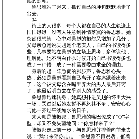
他的照顾。
鲁思雅站了起来，抓过自己的坤包默默地走了
出去。
04
街上的人很多，每个人都在自己的人生轨迹上
忙忙碌碌，没有人注意到神情落寞的鲁思雅。她
突然很想笑，心中对吴赳的抱怨又增加了几分，
父母亲总是说吴赳是个老实人，自己的书读得多
些，凡事要站在吴赳的立场上思考，多体谅他，
理解他。她不明白什么时候开始自己书读得多也
成了一种错，成了一种需要委曲求全的理由。
身后响起一阵急促的脚步声，鲁思雅心头一
热，必须是吴赳看到自己离开了宴席跟着出来
了，这个被父母含在嘴里养大的男人最后开窍
了，他最后明白去在乎别人的感受了。
鲁思雅迅速转身，她真想扑进吴赳的怀里大哭
一场，哭过以后她发誓不再怒其不争，安安心心
与他一齐过平淡如水的日子。
来人却是陆振邦，鲁思雅的嘴巴惊成了“O”字
型，却又不免失望地问：“你怎样来了？”
陆振邦走上前一步，与鲁思雅并排着向前走去
说：“我出来陪你走走！”鲁思雅不再说话，低着