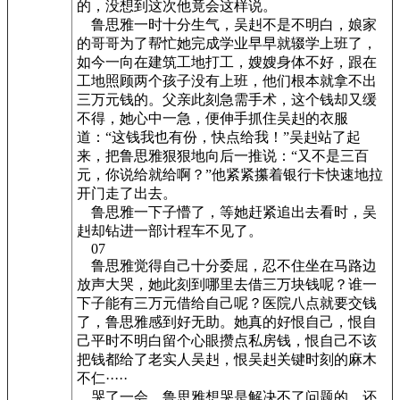
的，没想到这次他竟会这样说。
鲁思雅一时十分生气，吴赳不是不明白，娘家
的哥哥为了帮忙她完成学业早早就辍学上班了，
如今一向在建筑工地打工，嫂嫂身体不好，跟在
工地照顾两个孩子没有上班，他们根本就拿不出
三万元钱的。父亲此刻急需手术，这个钱却又缓
不得，她心中一急，便伸手抓住吴赳的衣服
道：“这钱我也有份，快点给我！”吴赳站了起
来，把鲁思雅狠狠地向后一推说：“又不是三百
元，你说给就给啊？”他紧紧攥着银行卡快速地拉
开门走了出去。
鲁思雅一下子懵了，等她赶紧追出去看时，吴
赳却钻进一部计程车不见了。
07
鲁思雅觉得自己十分委屈，忍不住坐在马路边
放声大哭，她此刻到哪里去借三万块钱呢？谁一
下子能有三万元借给自己呢？医院八点就要交钱
了，鲁思雅感到好无助。她真的好恨自己，恨自
己平时不明白留个心眼攒点私房钱，恨自己不该
把钱都给了老实人吴赳，恨吴赳关键时刻的麻木
不仁·····
哭了一会，鲁思雅想哭是解决不了问题的，还