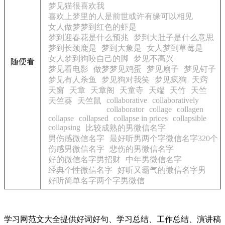
梦见猫很喜欢我
喜欢上梦里的人是前世或许有缘可以相见
女人做梦梦到红色的虾是
梦到迎春花是什么预兆
梦到大肚子是什么意思
梦到长颈鹿是
梦到大象是
女人梦到草莓是
女人梦到狗咬自己的脚
梦见不高兴
随便看
梦见看电影
做梦梦见鸡蛋
梦见扇子
梦见钉子
梦见有人杀鱼
梦见狗对我笑
梦见疯狗
天窍
天窗
天章
天章阁
天童寺
天端
天竹
天竺
collaborative
collaboratively
天竺葵
天竺鼠
collaborator
collage
collagen
collapse
collapsed
collapse in prices
collapsible
collapsing
比较成熟的男微信名字
男伤感微信名字
最好听男两个字微信名字320个
伤感男微信名字
悲伤的男微信名字
好的微信名字男招财
中年男微信名字
经典个性微信名字
好听又霸气的微信名字男
好听简单名字两个字男微信
学习网范文大全提供好词好句、学习总结、工作总结、演讲稿