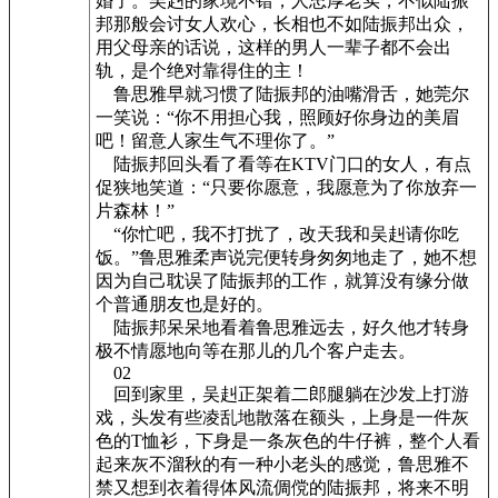
婚了。吴赳的家境不错，人忠厚老实，不似陆振
邦那般会讨女人欢心，长相也不如陆振邦出众，
用父母亲的话说，这样的男人一辈子都不会出
轨，是个绝对靠得住的主！
鲁思雅早就习惯了陆振邦的油嘴滑舌，她莞尔
一笑说：“你不用担心我，照顾好你身边的美眉
吧！留意人家生气不理你了。”
陆振邦回头看了看等在KTV门口的女人，有点
促狭地笑道：“只要你愿意，我愿意为了你放弃一
片森林！”
“你忙吧，我不打扰了，改天我和吴赳请你吃
饭。”鲁思雅柔声说完便转身匆匆地走了，她不想
因为自己耽误了陆振邦的工作，就算没有缘分做
个普通朋友也是好的。
陆振邦呆呆地看着鲁思雅远去，好久他才转身
极不情愿地向等在那儿的几个客户走去。
02
回到家里，吴赳正架着二郎腿躺在沙发上打游
戏，头发有些凌乱地散落在额头，上身是一件灰
色的T恤衫，下身是一条灰色的牛仔裤，整个人看
起来灰不溜秋的有一种小老头的感觉，鲁思雅不
禁又想到衣着得体风流倜傥的陆振邦，将来不明