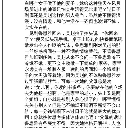
白哪个女子做了他的妻子，嫁给这种整天在风月
场所进出的帅哥只怕会生活得无比累吧？过日子
到底还是吴赳这样的男人稳当，虽然他不懂得浪
漫，没有情趣，和他生活在一齐倒也波澜不惊，
实实在在的。
见到鲁思雅回来，吴赳抬了抬头说：“你回来
了？”便又低头玩手机。桌子上吃过的快餐面纸碗
散发出令人作呕的气味，鲁思雅刚刚对吴赳的那
一丝好感瞬间被一种不满的情绪替代。不管鲁思
雅加班到多晚，吴赳从来不会问一下鲁思雅冷不
冷饿不饿，更不会主动做一下简单的'家务。家里
永远会有一堆脏衣服，凌乱的房间和一个饿着肚
子的大男孩等着她。因为吴赳的不体贴鲁思雅发
过牢骚闹过脾气，可每一次她的父母总是劝
说：“女儿啊，你读的书多些，你要站在他的立场
去为他想一想啊，他是家里的老小，头上又是两
个姐姐，自小就是被别人关心惯了的，哪里懂得
去关心别人？但是他不抽烟不喝酒不赌博不会出
轨，每一分钱都攒下来过日子这就是最大的优点
啊！你就换位思考多体谅体谅他吧！”父母的话让
鲁思雅有些哭笑不得，因为她性格开朗些，人也