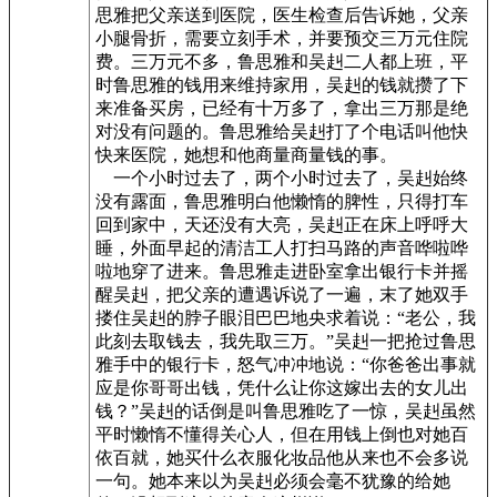
思雅把父亲送到医院，医生检查后告诉她，父亲
小腿骨折，需要立刻手术，并要预交三万元住院
费。三万元不多，鲁思雅和吴赳二人都上班，平
时鲁思雅的钱用来维持家用，吴赳的钱就攒了下
来准备买房，已经有十万多了，拿出三万那是绝
对没有问题的。鲁思雅给吴赳打了个电话叫他快
快来医院，她想和他商量商量钱的事。
一个小时过去了，两个小时过去了，吴赳始终
没有露面，鲁思雅明白他懒惰的脾性，只得打车
回到家中，天还没有大亮，吴赳正在床上呼呼大
睡，外面早起的清洁工人打扫马路的声音哗啦哗
啦地穿了进来。鲁思雅走进卧室拿出银行卡并摇
醒吴赳，把父亲的遭遇诉说了一遍，末了她双手
搂住吴赳的脖子眼泪巴巴地央求着说：“老公，我
此刻去取钱去，我先取三万。”吴赳一把抢过鲁思
雅手中的银行卡，怒气冲冲地说：“你爸爸出事就
应是你哥哥出钱，凭什么让你这嫁出去的女儿出
钱？”吴赳的话倒是叫鲁思雅吃了一惊，吴赳虽然
平时懒惰不懂得关心人，但在用钱上倒也对她百
依百就，她买什么衣服化妆品他从来也不会多说
一句。她本来以为吴赳必须会毫不犹豫的给她