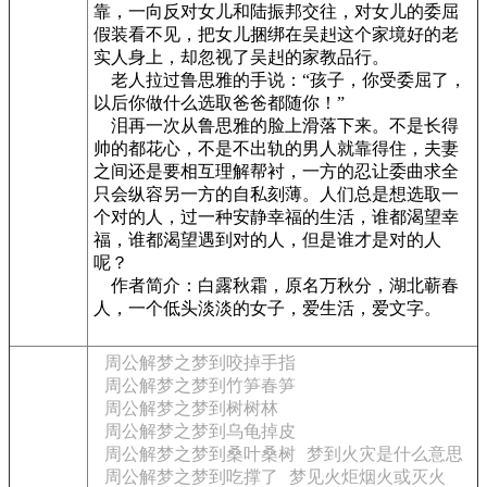
靠，一向反对女儿和陆振邦交往，对女儿的委屈
假装看不见，把女儿捆绑在吴赳这个家境好的老
实人身上，却忽视了吴赳的家教品行。
老人拉过鲁思雅的手说：“孩子，你受委屈了，
以后你做什么选取爸爸都随你！”
泪再一次从鲁思雅的脸上滑落下来。不是长得
帅的都花心，不是不出轨的男人就靠得住，夫妻
之间还是要相互理解帮衬，一方的忍让委曲求全
只会纵容另一方的自私刻薄。人们总是想选取一
个对的人，过一种安静幸福的生活，谁都渴望幸
福，谁都渴望遇到对的人，但是谁才是对的人
呢？
作者简介：白露秋霜，原名万秋分，湖北蕲春
人，一个低头淡淡的女子，爱生活，爱文字。
周公解梦之梦到咬掉手指
周公解梦之梦到竹笋春笋
周公解梦之梦到树树林
周公解梦之梦到乌龟掉皮
周公解梦之梦到桑叶桑树
梦到火灾是什么意思
周公解梦之梦到吃撑了
梦见火炬烟火或灭火