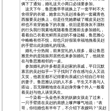
俩下了通知，婚礼这天小两口必须要参加。
这天下午，鲁思雅早早就换上了一套平时不大
舍得穿的衣裙，她拿出为吴赳准备的一套藏青色
西服要吴赳换上，但是任凭她磨破了嘴皮吴赳怎
样也不肯穿她备下的衣服，依旧是那身灰不溜秋
的行头我行我素地尾随着鲁思雅前去参加婚礼，
看着自己衣着光鲜而吴赳的不修边幅，鲁思雅心
中略略有些不悦，却也只好假装幸福地挽着吴赳
的手臂出此刻婚礼的现场。
婚礼十分热闹，前来贺礼的人很多，最让鲁思
雅意外的是陆振邦居然也来参加婚礼了，他就坐
在与鲁思雅相邻的一桌。
参加婚礼的许多都是吴赳家的亲戚，平日沉默
寡言的吴赳似乎一下子找到了存在感与众人又说
又笑，他甚至都不记得要向亲戚们介绍自己年轻
的妻子。鲁思雅认识的人不多，平生又不善与人
搭讪，百无聊赖地坐在吴赳身旁像个外人一般看
着吴赳与他人谈笑风生。
一个染着一头金色长发的妖娆女孩走了过来，
一只手臂搭在吴赳的肩膀上嗲声嗲气地说：“表
哥，你结婚也有半年了，不介绍下表嫂吗？”吴赳