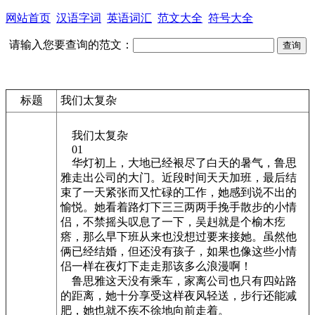
网站首页
汉语字词
英语词汇
范文大全
符号大全
请输入您要查询的范文：
标题
我们太复杂
我们太复杂
01
华灯初上，大地已经裉尽了白天的暑气，鲁思
雅走出公司的大门。近段时间天天加班，最后结
束了一天紧张而又忙碌的工作，她感到说不出的
愉悦。她看着路灯下三三两两手挽手散步的小情
侣，不禁摇头叹息了一下，吴赳就是个榆木疙
瘩，那么早下班从来也没想过要来接她。虽然他
俩已经结婚，但还没有孩子，如果也像这些小情
侣一样在夜灯下走走那该多么浪漫啊！
鲁思雅这天没有乘车，家离公司也只有四站路
的距离，她十分享受这样夜风轻送，步行还能减
肥，她也就不疾不徐地向前走着。