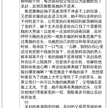
精明能干些，每次闹别扭父母总以为是她欺负了
吴赳，反倒百般数落她的不是来。
鲁思雅撸起袖子迅速清理干净桌子上的垃圾，
又把脏衣服拾起走进卫生间，她不明白这样的日
子何时是个头，公司里的白骨精回到家里瞬间成
了老妈子，嫁个丈夫但是是给自己找了个需要照
顾的大男孩！以前有一次加班到深夜回家，应对
呼呼大睡的吴赳和一堆脏衣服的时候鲁思雅产生
过离婚的念头，当她把自己的想法和母亲说起的
时候，母亲叹了一口气说：“儿啊，我明白你心里
还没有把那个陆振邦放下，但是那样花俏的男人
根本就靠不住！谁的婚姻不是将就呢？吴赳虽然
外在比不上陆振邦，但是他不会出轨，你嫁给他
我和你爸放心啊！再说你如果离婚了我和你爸的
脸往哪里搁啊？”鲁思雅是个孝顺的孩子，想想那
时家贫为了供她上大学父母吃了不少的苦头，如
果父母们一向引以为傲的她离婚了，父母确实是
脸上无光。于是，她不敢再有离婚的念头，任劳
任怨地打理着家里的一切。期盼着岁月能让吴赳
有所改变。
03
吴赳的表弟国庆结婚，吴赳的父母早早就给他