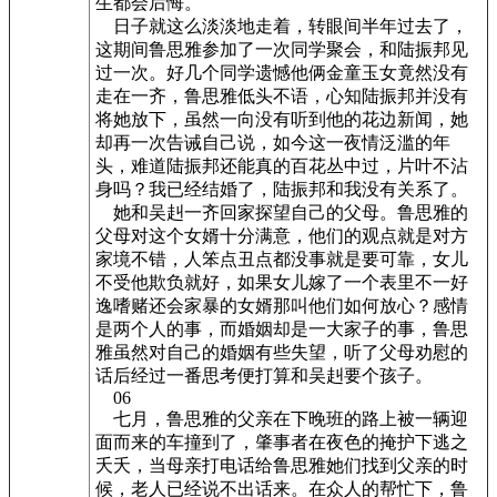
生都会后悔。
日子就这么淡淡地走着，转眼间半年过去了，
这期间鲁思雅参加了一次同学聚会，和陆振邦见
过一次。好几个同学遗憾他俩金童玉女竟然没有
走在一齐，鲁思雅低头不语，心知陆振邦并没有
将她放下，虽然一向没有听到他的花边新闻，她
却再一次告诫自己说，如今这一夜情泛滥的年
头，难道陆振邦还能真的百花丛中过，片叶不沾
身吗？我已经结婚了，陆振邦和我没有关系了。
她和吴赳一齐回家探望自己的父母。鲁思雅的
父母对这个女婿十分满意，他们的观点就是对方
家境不错，人笨点丑点都没事就是要可靠，女儿
不受他欺负就好，如果女儿嫁了一个表里不一好
逸嗜赌还会家暴的女婿那叫他们如何放心？感情
是两个人的事，而婚姻却是一大家子的事，鲁思
雅虽然对自己的婚姻有些失望，听了父母劝慰的
话后经过一番思考便打算和吴赳要个孩子。
06
七月，鲁思雅的父亲在下晚班的路上被一辆迎
面而来的车撞到了，肇事者在夜色的掩护下逃之
夭夭，当母亲打电话给鲁思雅她们找到父亲的时
候，老人已经说不出话来。在众人的帮忙下，鲁