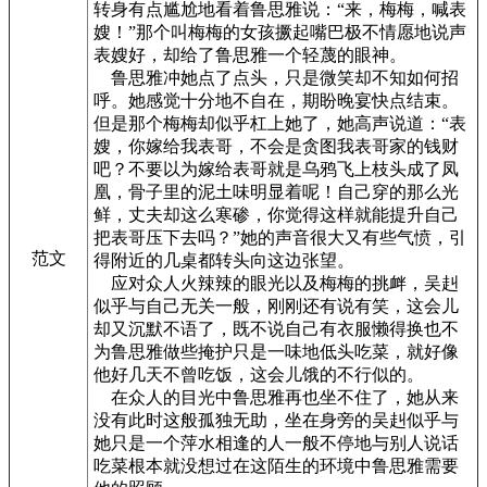
转身有点尴尬地看着鲁思雅说：“来，梅梅，喊表
嫂！”那个叫梅梅的女孩撅起嘴巴极不情愿地说声
表嫂好，却给了鲁思雅一个轻蔑的眼神。
鲁思雅冲她点了点头，只是微笑却不知如何招
呼。她感觉十分地不自在，期盼晚宴快点结束。
但是那个梅梅却似乎杠上她了，她高声说道：“表
嫂，你嫁给我表哥，不会是贪图我表哥家的钱财
吧？不要以为嫁给表哥就是乌鸦飞上枝头成了凤
凰，骨子里的泥土味明显着呢！自己穿的那么光
鲜，丈夫却这么寒碜，你觉得这样就能提升自己
把表哥压下去吗？”她的声音很大又有些气愤，引
范文
得附近的几桌都转头向这边张望。
应对众人火辣辣的眼光以及梅梅的挑衅，吴赳
似乎与自己无关一般，刚刚还有说有笑，这会儿
却又沉默不语了，既不说自己有衣服懒得换也不
为鲁思雅做些掩护只是一味地低头吃菜，就好像
他好几天不曾吃饭，这会儿饿的不行似的。
在众人的目光中鲁思雅再也坐不住了，她从来
没有此时这般孤独无助，坐在身旁的吴赳似乎与
她只是一个萍水相逢的人一般不停地与别人说话
吃菜根本就没想过在这陌生的环境中鲁思雅需要