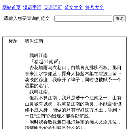
网站首页
汉语字词
英语词汇
范文大全
符号大全
请输入您要查询的范文：
标题
我叫江南
我叫江南
『卷起.江南诉』
杏花烟雨乌衣巷口，白墙青瓦拂柳石板。那日
春来江水绿如蓝，撑舟人扬起木桨在碧波上留下
淡淡的踪迹，我睁开了眸子，同时也被赋予一个
温柔的名字。
我叫江南。
但我不算江南，我只是若干个江南之一。山有
山灵城有城灵，我就是江南的新灵，不能言语也
修不成人身，能做的只有守好这方水土，等到下
一任“江南”的出现才能得以解脱。
闲时我会数数渡口挑灯远望的痴人又添几位，
猜猜刚出炉的甜糕是什么馅儿。