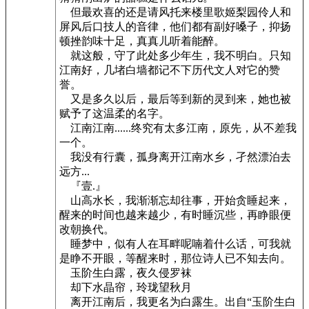
但最欢喜的还是请风托来楼里歌姬梨园伶人和
屏风后口技人的音律，他们都有副好嗓子，抑扬
顿挫韵味十足，真真儿听着能醉。
就这般，守了此处多少年生，我不明白。只知
江南好，几堵白墙都记不下历代文人对它的赞
誉。
又是多久以后，最后等到新的灵到来，她也被
赋予了这温柔的名字。
江南江南......终究有太多江南，原先，从不差我
一个。
我没有行囊，孤身离开江南水乡，孑然漂泊去
远方...
『壹.』
山高水长，我渐渐忘却往事，开始贪睡起来，
醒来的时间也越来越少，有时睡沉些，再睁眼便
改朝换代。
睡梦中，似有人在耳畔呢喃着什么话，可我就
是睁不开眼，等醒来时，那位诗人已不知去向。
玉阶生白露，夜久侵罗袜
却下水晶帘，玲珑望秋月
离开江南后，我更名为白露生。出自“玉阶生白