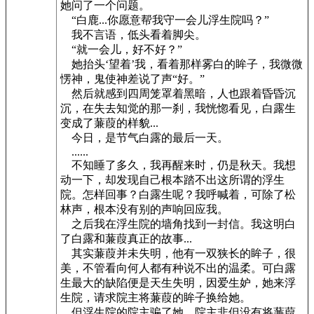
她问了一个问题。
“白鹿...你愿意帮我守一会儿浮生院吗？”
我不言语，低头看着脚尖。
“就一会儿，好不好？”
她抬头‘望着’我，看着那样雾白的眸子，我微微
愣神，鬼使神差说了声“好。”
然后就感到四周笼罩着黑暗，人也跟着昏昏沉
沉，在失去知觉的那一刹，我恍惚看见，白露生
变成了蒹葭的样貌...
今日，是节气白露的最后一天。
......
不知睡了多久，我再醒来时，仍是秋天。我想
动一下，却发现自己根本踏不出这所谓的浮生
院。怎样回事？白露生呢？我呼喊着，可除了松
林声，根本没有别的声响回应我。
之后我在浮生院的墙角找到一封信。我这明白
了白露和蒹葭真正的故事...
其实蒹葭并未失明，他有一双狭长的眸子，很
美，不管看向何人都有种说不出的温柔。可白露
生最大的缺陷便是天生失明，因爱生妒，她来浮
生院，请求院主将蒹葭的眸子换给她。
但浮生院的院主骗了她。院主非但没有将蒹葭