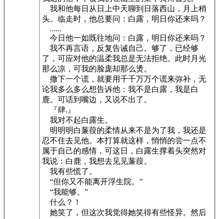
我和他每日从日上中天聊到日落西山，月上稍
头。临走时，他总要问：白露，明日你还来吗？
......
今日他一如既往地问：白露，明日你还来吗？
我不再言语，反复告诫自己。够了，已经够
了，可应对他的温柔我总是无法拒绝。此时月光
那么凉，可我的脸庞却那么烫。
撒下一个谎，就要用千千万万个谎来弥补，无
论我多么多么想告诉他：我不是白露，我是白
鹿。可话到嘴边，又说不出了。
『肆.』
我对不起白露生。
明明明白蒹葭的柔情从来不是为了我，我还是
忍不住去见他。本打算就这样，悄悄的尝一点不
属于自己的感情，可这日，白露生撑着头突然对
我说：白鹿，我想去见见蒹葭。
我有些慌了。
“但你又不能离开浮生院。”
“我能够。”
什么？！
她笑了，但这次我觉得她笑得有些怪异。然后