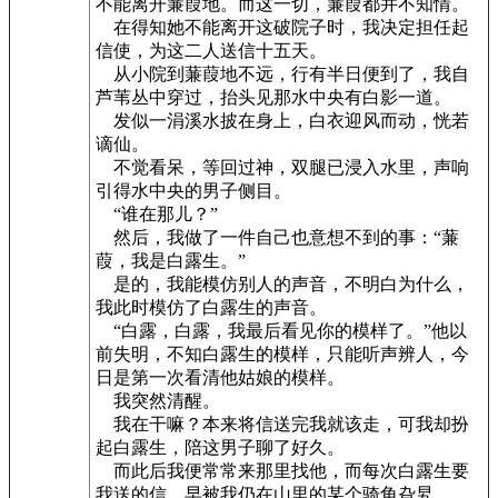
不能离开蒹葭地。而这一切，蒹葭都并不知情。
在得知她不能离开这破院子时，我决定担任起
信使，为这二人送信十五天。
从小院到蒹葭地不远，行有半日便到了，我自
芦苇丛中穿过，抬头见那水中央有白影一道。
发似一涓溪水披在身上，白衣迎风而动，恍若
谪仙。
不觉看呆，等回过神，双腿已浸入水里，声响
引得水中央的男子侧目。
“谁在那儿？”
然后，我做了一件自己也意想不到的事：“蒹
葭，我是白露生。”
是的，我能模仿别人的声音，不明白为什么，
我此时模仿了白露生的声音。
“白露，白露，我最后看见你的模样了。”他以
前失明，不知白露生的模样，只能听声辨人，今
日是第一次看清他姑娘的模样。
我突然清醒。
我在干嘛？本来将信送完我就该走，可我却扮
起白露生，陪这男子聊了好久。
而此后我便常常来那里找他，而每次白露生要
我送的信，早被我仍在山里的某个骑角旮旯。