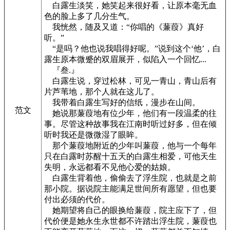
白露生淡笑，她笑起来很好看，让原本毫无血
色的脸上多了几分生气。
我恍然，随及又道：“你唱的《蒹葭》真好
听。”
“是吗？他也说我唱得好呢。”说到这个‘他’，白
露生原本微蹙的双眉展开，似陷入一个回忆...
『叁.』
白露生说，穿过松林，可见一青山，青山后有
片芦苇地，那个人就在这儿了。
我带着白露生写好的信纸，漫步在山间。
范文
她说那蒹葭地有位少年，他们有一段温柔的往
事。尽管这种故事我在江南时听过好多，但在倾
听时我还是微微湿了眼眸。
那个蒹葭地附近的少年叫蒹葭，他与一个每年
只在白露时苏醒十五天的白露生相爱，可他天生
失明，永远都看不见他心爱的姑娘。
白露生背着他，偷偷去了浮生院，也就是之前
那小院。据说院主能满足世间所有愿望，但也要
付出必须的代价。
她期望将自己的眼换给蒹葭，院主应下了，但
代价便是她永生永世都不许踏出浮生院，蒹葭也