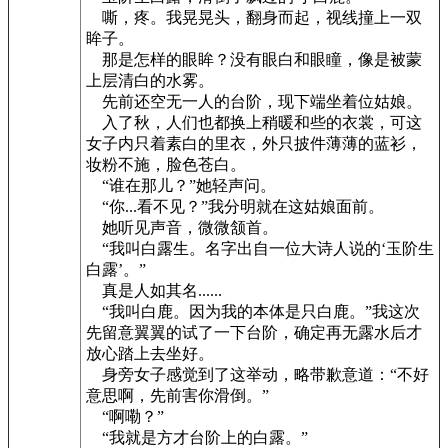
嘶，疼。我晃晃头，翻身而起，视线撞上一双
眸子。
那是怎样的眼眸？没有眼白和眼瞳，像是被蒙
上层清白的水雾。
先前还空无一人的台阶，现下端坐着位姑娘。
入了秋，人们也都换上稍暖和些的衣裳，可这
女子内只着素白的里衣，外只披件薄薄的蓝衫，
妆粉不施，脸色苍白。
“谁在那儿？”她轻声问。
“你...看不见？”我分明就在这姑娘面前。
她听见声音，微微颔首。
“我叫白露生。名字出自一位大诗人说的‘玉阶生
白露’。”
真是人如其名......
“我叫白鹿。因为我的本体是只白鹿。”我这次
先留意翼翼的试了一下台阶，确定再无露水后才
放心踏上去坐好。
身旁女子感觉到了这举动，略带歉意道：“不好
意思啊，先前害你滑倒。”
“啊嘞？”
“我就是方才台阶上的白露。”