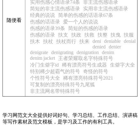
实用伤感心情语录74条
非主流伤感语录
简短的非主流伤感语录
实用非主流伤感语录
经典的说说
简单的伤感的话语录67条
随便看
伤感的话语录
爱一个人的说说
伤感的语录39条
简短的伤感的语录
伤感的语录
扶支
扶政
扶救
扶整
扶曳
扶服
deni
deniable
denial
扶木
扶杖
扶杖而行
扶来
denied
denier
denigrate
denigrating
denigration
denim
denim jacket
王者荣耀取名字特殊符号
冷门生僻字id
稀有漂亮符号生成器
生僻字大全
特别稀少超霸气的符号
奇怪的符号
个性符号大全
稀有漂亮特殊符号2021
可复制的漂亮特殊符号九尾狐
非主流网名带特殊符号
学习网范文大全提供好词好句、学习总结、工作总结、演讲稿
等写作素材及范文模板，是学习及工作的有利工具。