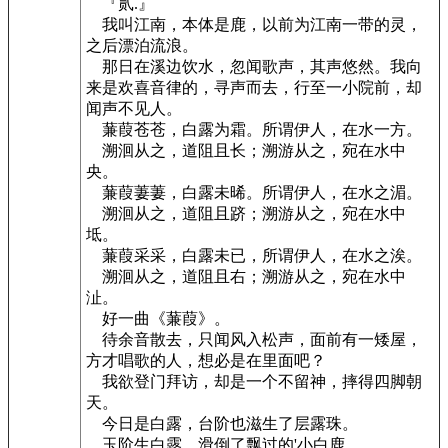
『贰.』
我叫江南，本体是鹿，以前为江南一带的灵，
之后漂泊流浪。
那日在溪边饮水，忽闻歌声，其声悠然。我向
来是欢喜音律的，寻声而去，行至一小院前，却
闻声不见人。
蒹葭苍苍，白露为霜。所谓伊人，在水一方。
溯洄从之，道阻且长；溯游从之，宛在水中
央。
蒹葭萋萋，白露未晞。所谓伊人，在水之湄。
溯洄从之，道阻且跻；溯游从之，宛在水中
坻。
蒹葭采采，白露未已，所谓伊人，在水之涘。
溯洄从之，道阻且右；溯游从之，宛在水中
沚。
好一曲《蒹葭》。
待余音散去，只闻风入松声，面前有一矮屋，
方才唱歌的人，想必是在里面吧？
我欲登门拜访，却是一个不留神，摔得四脚朝
天。
今日是白露，台阶也滋生了层露珠。
玉阶生白露，滑倒了飘过的'小白鹿。