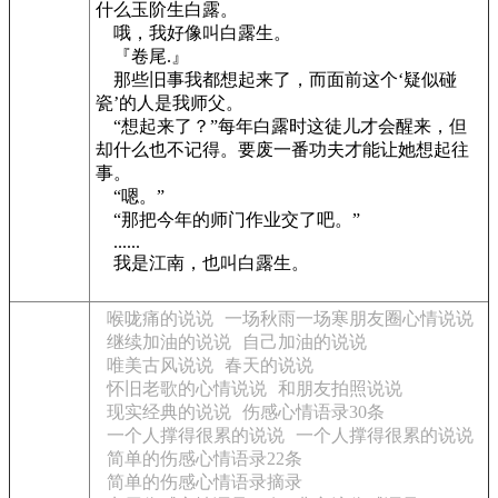
什么玉阶生白露。
哦，我好像叫白露生。
『卷尾.』
那些旧事我都想起来了，而面前这个‘疑似碰
瓷’的人是我师父。
“想起来了？”每年白露时这徒儿才会醒来，但
却什么也不记得。要废一番功夫才能让她想起往
事。
“嗯。”
“那把今年的师门作业交了吧。”
......
我是江南，也叫白露生。
喉咙痛的说说
一场秋雨一场寒朋友圈心情说说
继续加油的说说
自己加油的说说
唯美古风说说
春天的说说
怀旧老歌的心情说说
和朋友拍照说说
现实经典的说说
伤感心情语录30条
一个人撑得很累的说说
一个人撑得很累的说说
简单的伤感心情语录22条
简单的伤感心情语录摘录