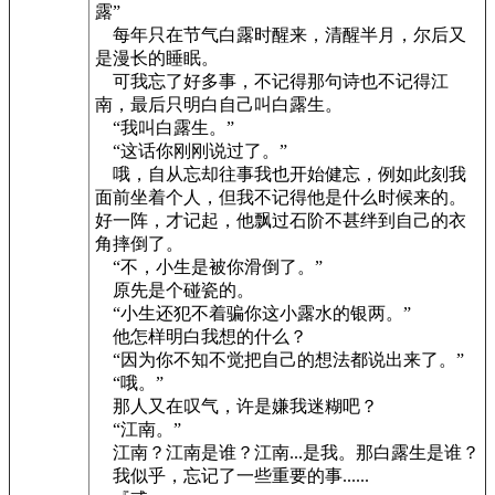
露”
每年只在节气白露时醒来，清醒半月，尔后又
是漫长的睡眠。
可我忘了好多事，不记得那句诗也不记得江
南，最后只明白自己叫白露生。
“我叫白露生。”
“这话你刚刚说过了。”
哦，自从忘却往事我也开始健忘，例如此刻我
面前坐着个人，但我不记得他是什么时候来的。
好一阵，才记起，他飘过石阶不甚绊到自己的衣
角摔倒了。
“不，小生是被你滑倒了。”
原先是个碰瓷的。
“小生还犯不着骗你这小露水的银两。”
他怎样明白我想的什么？
“因为你不知不觉把自己的想法都说出来了。”
“哦。”
那人又在叹气，许是嫌我迷糊吧？
“江南。”
江南？江南是谁？江南...是我。那白露生是谁？
我似乎，忘记了一些重要的事......