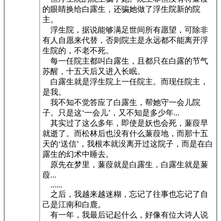
的眼睛换给白露生，还骗她做了浮生院新的院
主。
浮生院，据说能够满足世间所有愿望，可除非
有人自愿来代替，否则院主是永远都不能离开浮
生院的，不老不死。
每一任院主都叫白露生，且都只在白露的节气
苏醒，十五天后又进入长眠。
白露生就是浮生院上一任院主。而现任院主，
是我。
我不知不觉答应了白露生，帮她守一会儿院
子。只是这‘一会儿’，又不知是多少年...
其实过了这么多年，即使是妖也会死，蒹葭早
就逝了。而松林后也没有什么蒹葭地，而那十五
天的‘送信’，我根本就没离开过这院子，而是在白
露生的幻术中睡去。
原先在梦里，蒹葭就是白露生，白露生就是蒹
葭...
......
之后，我越来越迷糊，忘记了往事也忘记了自
己是江南和白鹿。
有一年，我最后记起什么，好像有位大诗人说