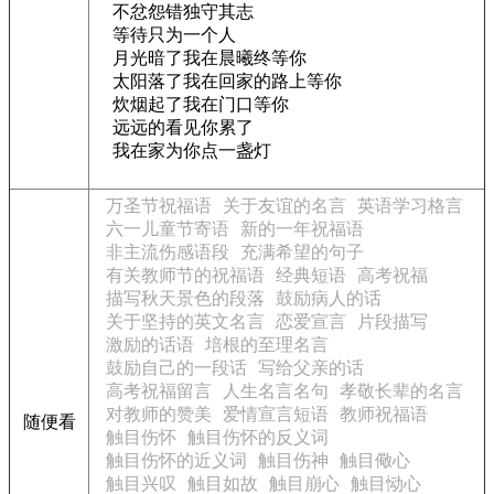
不忿怨错独守其志
等待只为一个人
月光暗了我在晨曦终等你
太阳落了我在回家的路上等你
炊烟起了我在门口等你
远远的看见你累了
我在家为你点一盏灯
万圣节祝福语
关于友谊的名言
英语学习格言
六一儿童节寄语
新的一年祝福语
非主流伤感语段
充满希望的句子
有关教师节的祝福语
经典短语
高考祝福
描写秋天景色的段落
鼓励病人的话
关于坚持的英文名言
恋爱宣言
片段描写
激励的话语
培根的至理名言
鼓励自己的一段话
写给父亲的话
高考祝福留言
人生名言名句
孝敬长辈的名言
对教师的赞美
爱情宣言短语
教师祝福语
随便看
触目伤怀
触目伤怀的反义词
触目伤怀的近义词
触目伤神
触目儆心
触目兴叹
触目如故
触目崩心
触目恸心