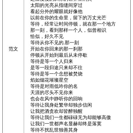
太阳的光亮从指缝间穿过
看起分外的耀眼就好像他
以前在你的生命里，留下的万丈光芒
等待，经常让时间停顿，就在那一个地方
那一刻，看到那样一个人，似曾相识
恰似，好久不见
等待从你不见的.那一刻
范文
开始在你回来的那一刹那
停顿从开始到最后从未停歇
等待是等一个人归来
是等一段归途只来却不往
等待是等一个念想被焚烧
焰如烟花璀璨星空
等待是对雨低吟你的名
天涯的尽头不见你来
也会在风中静听你的回响
等待让我身处繁华却独步信闲
让我把酒贪欢却皆醉独醒
等待让我们一生都碌碌无为却能够高傲
让我们一世都声名显赫却终是落寞
等待不扰乱世独善其身