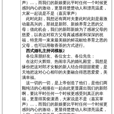
声）…，而我们的新娘要比平时任何一个时候更
感到内心的激动，更显得楚楚动人和漂亮温柔，
大家一起说是不是（嘉宾掌声）
此时此刻，我想还有两对夫妻此时此刻是最激
动最高兴的，那就是新郎、新娘养育之恩的父
母；借此机会，我们的新郎新娘为了感谢父母的
慈爱，以表达对双方父母真诚感谢和深深的祝
福，特意用一束束最美丽的鲜花献给养育之恩的
父母，也可以用敬香茶的方式进行。
西式婚礼主持词模板2
各位亲朋好友、各位女士、各位先生：
在这灯火辉煌、热闹非凡的婚礼殿堂，我想是
缘份把这对郎才女貌的新人结合得甜甜蜜蜜，是
天地把这对心心相印的夫妻融合得恩恩爱爱，美
满幸福。
这一切的一切，是上帝创造了他们，是他们两
颗纯洁的心相撞在一起由此更显露出我们的新郎
啊，要比平时任何一个时候更感受到真正的幸
福，更显得英俊潇洒，大家说是不是（嘉宾掌
声）…，而我们的新娘要比平时任何一个时候更
感到内心的激动，更显得楚楚动人和漂亮温柔，