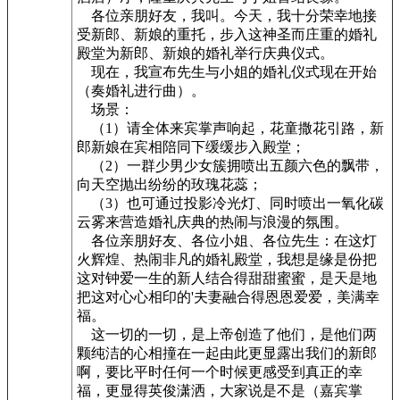
各位亲朋好友，我叫。今天，我十分荣幸地接
受新郎、新娘的重托，步入这神圣而庄重的婚礼
殿堂为新郎、新娘的婚礼举行庆典仪式。
现在，我宣布先生与小姐的婚礼仪式现在开始
（奏婚礼进行曲）。
场景：
（1）请全体来宾掌声响起，花童撒花引路，新
郎新娘在宾相陪同下缓缓步入殿堂；
（2）一群少男少女簇拥喷出五颜六色的飘带，
向天空抛出纷纷的玫瑰花蕊；
（3）也可通过投影冷光灯、同时喷出一氧化碳
云雾来营造婚礼庆典的热闹与浪漫的氛围。
各位亲朋好友、各位小姐、各位先生：在这灯
火辉煌、热闹非凡的婚礼殿堂，我想是缘是份把
这对钟爱一生的新人结合得甜甜蜜蜜，是天是地
把这对心心相印的'夫妻融合得恩恩爱爱，美满幸
福。
这一切的一切，是上帝创造了他们，是他们两
颗纯洁的心相撞在一起由此更显露出我们的新郎
啊，要比平时任何一个时候更感受到真正的幸
福，更显得英俊潇洒，大家说是不是（嘉宾掌