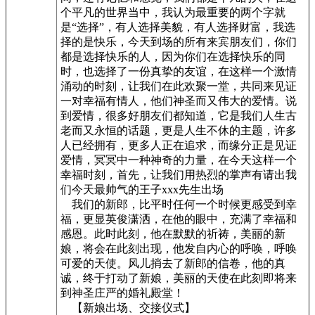
个平凡的世界当中，我认为最重要的两个字就
是“选择”，有人选择美貌，有人选择财富，我选
择的是快乐，今天到场的所有来宾朋友们，你们
都是选择快乐的人，因为你们在选择快乐的同
时，也选择了一份真挚的友谊，在这样一个激情
涌动的时刻，让我们在此欢聚一堂，共同来见证
一对幸福有情人，他们神圣而又伟大的爱情。说
到爱情，很多好朋友们都知道，它是我们人生古
老而又永恒的话题，更是人生不休的主题，许多
人已经拥有，更多人正在追求，而缘分正是见证
爱情，冥冥中一种神奇的力量，在今天这样一个
幸福时刻，首先，让我们用热烈的掌声有请出我
们今天最帅气的王子xxx先生出场
我们的新郎，比平时任何一个时候更感受到幸
福，更显英俊潇洒，在他的眼中，充满了幸福和
感恩。此时此刻，他在默默的祈祷，美丽的新
娘，将会在此刻出现，他发自内心的呼唤，呼唤
可爱的天使。风儿捎去了新郎的信卷，他的真
诚，终于打动了新娘，美丽的天使在此刻即将来
到神圣庄严的婚礼殿堂！
【新娘出场、交接仪式】