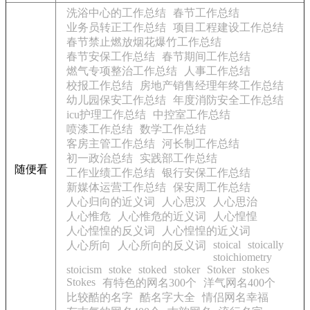
洗浴中心的工作总结
春节工作总结
业务员转正工作总结
项目工程建设工作总结
春节禁止燃放烟花爆竹工作总结
春节安保工作总结
春节期间工作总结
燃气专项整治工作总结
人事工作总结
校报工作总结
房地产销售经理年终工作总结
幼儿园保安工作总结
年度消防安全工作总结
icu护理工作总结
中控室工作总结
喷漆工作总结
数学工作总结
客房主管工作总结
河长制工作总结
初一政治总结
实践部工作总结
随便看
工作业绩工作总结
银行安保工作总结
新媒体运营工作总结
保安周工作总结
人心归向的近义词
人心思汉
人心思治
人心惟危
人心惟危的近义词
人心惶惶
人心惶惶的反义词
人心惶惶的近义词
stoical
stoically
人心所向
人心所向的反义词
stoichiometry
stoicism
stoke
stoked
stoker
Stoker
stokes
Stokes
有特色的网名300个
洋气网名400个
比较酷的名字
酷名字大全
情侣网名幸福