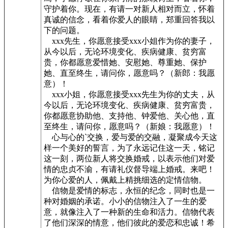
守护着你。现在，有请一对新人相对而立，怀着
真诚的信念，看着你爱人的眼睛，郑重回答我以
下的问题。
xxx先生，你愿意接受xxx小姐作为你的妻子，
从今以后，无论环境变化、疾病健康、贫穷富
贵，你都愿意爱惜她、安慰她、尊重她、保护
她、直至终生，请问你，愿意吗？（新郎：我愿
意）！
xxx小姐，你愿意接受xxx先生为你的丈夫，从
今以后，无论环境变化、疾病健康、贫穷富贵，
你都愿意协助他、支持他、钟爱他、关心他，直
至终生，请问你，愿意吗？（新娘：我愿意）！
心与心的`交换，爱与爱的交融，凝聚成今天这
样一个美好的誓言，为了永远记住这一天，铭记
这一刻，两位新人将交换婚戒，以表示他们对爱
情的忠贞不渝，有请礼仪督导端上婚戒。来吧！
为你心爱的人，佩戴上精挑细选的定情信物。
信物是爱情的标志，永恒的纪念，同时也是一
种对婚姻的承诺。小小的信物注入了一生的爱
意，就像注入了一种新的生命和活力。信物代表
了他们深深的情意，他们彼此的爱恋和忠诚！希