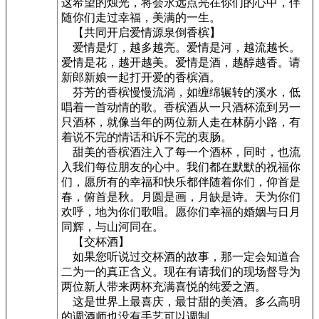
这希望的烛光，将会永远点亮在你们的心中，伴
随你们走过幸福，美满的一生。
【共同开启爱情源泉倒香槟】
爱情是灯，越多越亮。爱情是河，越流越长。
爱情是花，越开越美。爱情是酒，越醇越香。请
新郎新娘一起打开爱的香槟酒。
芬芳的香槟慢慢流淌，如缠绵辗转的溪水，低
唱着一首动情的歌。香槟酒从一只酒杯流到另一
只酒杯，就像当年的两位新人走在林荫小路，有
着说不完的情话和诉不完的衷肠。
甜美的香槟酒注入了每一个酒杯，同时，也流
入我们每位朋友的心中。我们都在默默的祝福你
们，愿所有的幸福和快乐都伴随着你们，仰首是
春，俯首是秋。月圆是画，月缺是诗。天为你们
欢呼，地为你们歌唱。愿你们幸福的婚姻与日月
同辉，与山河同在。
【交杯酒】
如果您听说过交杯酒的故事，那一定会知道合
二为一的真正含义。现在有请我们的现场督导为
两位新人带来两杯充满喜悦的纯爱之酒。
这是世界上最喜庆，最甘甜的美酒。多么高明
的调酒师也没有手艺可以调制。