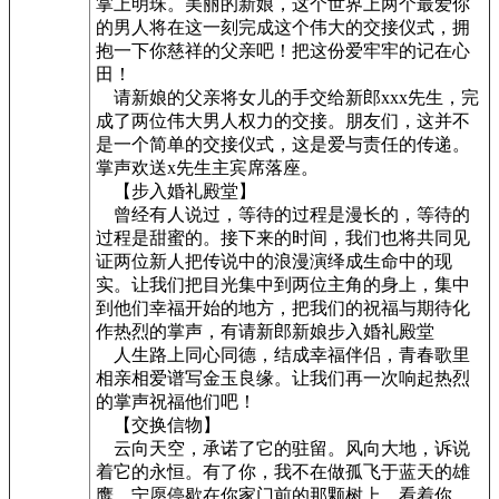
掌上明珠。美丽的新娘，这个世界上两个最爱你
的男人将在这一刻完成这个伟大的交接仪式，拥
抱一下你慈祥的父亲吧！把这份爱牢牢的记在心
田！
请新娘的父亲将女儿的手交给新郎xxx先生，完
成了两位伟大男人权力的交接。朋友们，这并不
是一个简单的交接仪式，这是爱与责任的传递。
掌声欢送x先生主宾席落座。
【步入婚礼殿堂】
曾经有人说过，等待的过程是漫长的，等待的
过程是甜蜜的。接下来的时间，我们也将共同见
证两位新人把传说中的浪漫演绎成生命中的现
实。让我们把目光集中到两位主角的身上，集中
到他们幸福开始的地方，把我们的祝福与期待化
作热烈的掌声，有请新郎新娘步入婚礼殿堂
人生路上同心同德，结成幸福伴侣，青春歌里
相亲相爱谱写金玉良缘。让我们再一次响起热烈
的掌声祝福他们吧！
【交换信物】
云向天空，承诺了它的驻留。风向大地，诉说
着它的永恒。有了你，我不在做孤飞于蓝天的雄
鹰，宁愿停歇在你家门前的那颗树上，看着你，