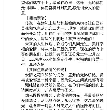
望你们戴在手上，珍藏在心里。这样，无论你们
走到哪里，你们都将时时刻刻感觉到爱人的情
意。
【拥抱亲吻】
传说，在婚礼上新郎和新娘的亲吻会让自己的
灵魂和气息从此合二为一。现在，就请你们面对
面张开双臂，用你们全部的热情深深拥吻你们心
中的爱人，深深的拥吻吧！掌声送给他们！
未来的人生旅途，欢迎你们共同走过。美好幸
福的爱情，将从此拉开新的序幕。现在的所有来
宾好朋友们，让我们共同见证公元xx年12月22
日，xxx先生xxx小姐缘定今生，祝福他们真爱一
生，真爱永恒
【共同点燃爱情的烛光】
爱情之花在静静的绽放，盛开的无比娇艳。爱
与被爱都是一种幸福，因为爱人之间彼此都有着
一颗纯洁如水晶般的爱心。在你们幸福的婚典上
请两位新人一起点燃爱情圣火。
烛光慢慢的燃起，这浪漫的烛光，是最美丽的
爱情花朵，从此刻点燃，永远绽放！这温暖的烛
光，蕴含着一对新人对美好人生的憧憬与向往。