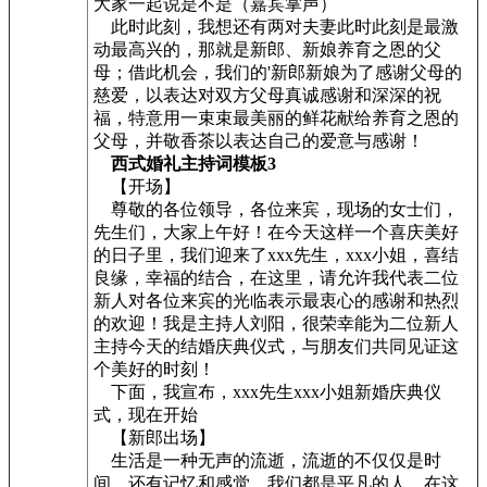
大家一起说是不是（嘉宾掌声）
此时此刻，我想还有两对夫妻此时此刻是最激
动最高兴的，那就是新郎、新娘养育之恩的父
母；借此机会，我们的'新郎新娘为了感谢父母的
慈爱，以表达对双方父母真诚感谢和深深的祝
福，特意用一束束最美丽的鲜花献给养育之恩的
父母，并敬香茶以表达自己的爱意与感谢！
西式婚礼主持词模板3
【开场】
尊敬的各位领导，各位来宾，现场的女士们，
先生们，大家上午好！在今天这样一个喜庆美好
的日子里，我们迎来了xxx先生，xxx小姐，喜结
良缘，幸福的结合，在这里，请允许我代表二位
新人对各位来宾的光临表示最衷心的感谢和热烈
的欢迎！我是主持人刘阳，很荣幸能为二位新人
主持今天的结婚庆典仪式，与朋友们共同见证这
个美好的时刻！
下面，我宣布，xxx先生xxx小姐新婚庆典仪
式，现在开始
【新郎出场】
生活是一种无声的流逝，流逝的不仅仅是时
间，还有记忆和感觉，我们都是平凡的人，在这