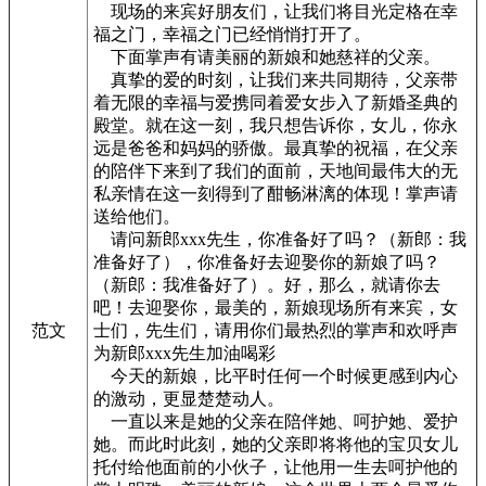
现场的来宾好朋友们，让我们将目光定格在幸
福之门，幸福之门已经悄悄打开了。
下面掌声有请美丽的新娘和她慈祥的父亲。
真挚的爱的时刻，让我们来共同期待，父亲带
着无限的幸福与爱携同着爱女步入了新婚圣典的
殿堂。就在这一刻，我只想告诉你，女儿，你永
远是爸爸和妈妈的骄傲。最真挚的祝福，在父亲
的陪伴下来到了我们的面前，天地间最伟大的无
私亲情在这一刻得到了酣畅淋漓的体现！掌声请
送给他们。
请问新郎xxx先生，你准备好了吗？（新郎：我
准备好了），你准备好去迎娶你的新娘了吗？
（新郎：我准备好了）。好，那么，就请你去
吧！去迎娶你，最美的，新娘现场所有来宾，女
范文
士们，先生们，请用你们最热烈的掌声和欢呼声
为新郎xxx先生加油喝彩
今天的新娘，比平时任何一个时候更感到内心
的激动，更显楚楚动人。
一直以来是她的父亲在陪伴她、呵护她、爱护
她。而此时此刻，她的父亲即将将他的宝贝女儿
托付给他面前的小伙子，让他用一生去呵护他的