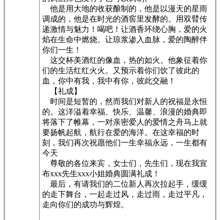
他是用大地的收获酿制的，他是以漫天的星雨
调成的，他是在时光的酒窖里发酵的。用双臂传
递激情与魅力！喝吧！让酒香环绕心胸，爱的火
焰在生命中燃烧。让琼浆渗入血脉，爱的陶醉伴
你们一生！
这交杯美酒红的像血，热的如火。他象征着你
们的生活红红火火。又预示着你们饮了彼此的
血，你中有我，我中有你，彼此交融！
【礼成】
时间是短暂的，然而我们对新人的祝福是永恒
的。这洋溢着幸福、快乐、温馨、浪漫的婚典即
将落下了帷幕，一对亲密爱人的爱情之舟马上就
要扬帆起航，航行在爱的海洋。在这幸福的时
刻，我们再次祝愿他们一生幸福永远，一生都有
今天
尊敬的各位来宾，女士们，先生们，现在我宣
布xxx先生xxx小姐婚典圆满礼成！
最后，有请我们的二位新人再次拉起手，缓缓
的走下舞台，一起走过风，走过雨，走过平凡，
走向你们的成功与辉煌。