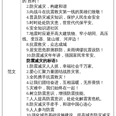
的`胜利！
2.防灾减灾，构建和谐
3.向战斗在抗震救灾第一线的英雄们致敬！
4.普及防灾减灾知识，保护人民生命安全
5.时时处处防灾患，世世代代保平安。
6.安全知识进社区
7.地震时应避开高大建筑物、窄小胡同、高压
线、变压器、陡山坡、河岸边！
8.抗震救灾，众志成城
9.居安思危群测群防，未雨绸缪抗震设防！
10.防震减灾年年讲，强国富民常常安。
防震减灾的标语3
1.防震减灾人人抓，幸福社会千万家。
范文
2.爱心汇聚力量团结战胜灾害。
3.全民携手抗震救灾！
4.让我们团结奋进，互相温暖，无所畏惧！
5.灾难中，我们始终在一起！
6.树立防震意识，增强防震技能。
7.人人提高防震意识，处处化解震害危机。
8.防灾减灾手牵手，和谐中国心连心
9.人人参与防震
10.强化城市基础设施建设，提高城市防灾减灾