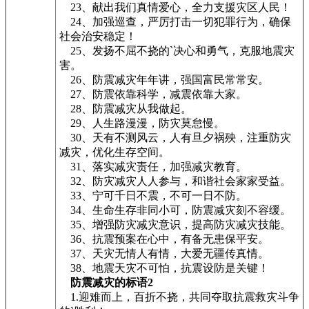
23、献出我们真情爱心，全力支援灾区人民！
24、加强巡查，严厉打击一切犯罪行为，确保
社会治安稳定！
25、发扬不屈不挠的`决心和勇气，克服地震灾
害。
26、防震减灾年年讲，强国富民常常安。
27、防震依靠科学，减震依靠大家。
28、防震减灾从我做起。
29、人生路漫漫，防灾莫怠慢。
30、天有不测风云，人有旦夕祸殃，注重防灾
减灾，优化生存空间。
31、落实减灾责任，加强减灾教育。
32、防灾减灾人人参与，和谐社会家家受益。
33、宁可千日不震，不可一日不防。
34、生命生存非同小可，防震减灾刻不容缓。
35、增强防灾减灾意识，提高防灾减灾技能。
36、抗震预案在心中，有备无患保平安。
37、天灾无情人有情，大爱无疆传真情。
38、地震天灾不可怕，抗震设防是关键！
防震减灾的标语2
1.迎难而上，百折不挠，共同夺取抗震救灾斗争