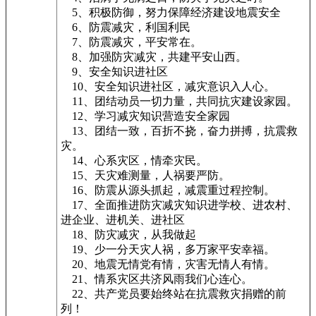
5、积极防御，努力保障经济建设地震安全
6、防震减灾，利国利民
7、防震减灾，平安常在。
8、加强防灾减灾，共建平安山西。
9、安全知识进社区
10、安全知识进社区，减灾意识入人心。
11、团结动员一切力量，共同抗灾建设家园。
12、学习减灾知识营造安全家园
13、团结一致，百折不挠，奋力拼搏，抗震救
灾。
14、心系灾区，情牵灾民。
15、天灾难测量，人祸要严防。
16、防震从源头抓起，减震重过程控制。
17、全面推进防灾减灾知识进学校、进农村、
进企业、进机关、进社区
18、防灾减灾，从我做起
19、少一分天灾人祸，多万家平安幸福。
20、地震无情党有情，灾害无情人有情。
21、情系灾区共济风雨我们心连心。
22、共产党员要始终站在抗震救灾捐赠的前
列！