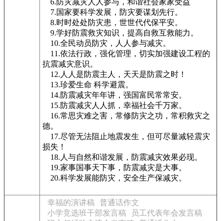
6.防灾减灾人人参与，和谐社会家家受益
7.国家要科学发展，防灾要谋划先行。
8.时时处处防灾患，世世代代保平安。
9.学好防震救灾知识，提高自救互救能力。
10.全民动员防灾，人人参与减灾。
11.依法行政，强化管理，切实加强建设工程的
抗震减灾意识。
12.人人是防震主人，天天是防震之时！
13.珍爱生命 科学避震。
14.防震减灾年年讲，强国富民常常安。
15.防震减灾人人抓，幸福社会千万家。
16.常思灾难之害，常修防灾之功，常积救灾之
德。
17.尽管无法阻止地震发生，但可尽量减轻震灾
损失！
18.人与自然和谐发展，防震减灾效果必现。
19.家事国事天下事，防震减灾是大事。
20.科学发展能防灾，安全生产保减灾。
幸福的演讲稿
普通话作文
小学竞选班干部发言稿
员工代表年会发言稿