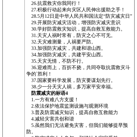
26.抗震救灾你我同行！
27.积极行动起来向灾区人民伸出援助之手！
28.5月12日是中华人民共和国法定“防灾减灾日”
29.开展防灾减灾活动，增强防灾减灾意识
30.学好防震救灾知识，提高自救互救能力。
31.天灾人祸时常有，防灾之心不可无。
32.天灾难测量，人祸要严防。
33.加强防灾减灾，共建和谐山西。
34.加强防灾减灾，共建平安山西。
35.天灾无情，不防不行。
36.迎难而上，百折不挠，共同夺取抗震救灾斗
争的`胜利！
37.国家要科学发展，防灾要谋划先行。
38.少一分天灾人祸，多万家平安幸福。
防震减灾的标语4
1.一方有难八方支援！
2.依法保护地震监测设施与观测环境
3.普及防震减灾知识，提高自救互救能力
4.减轻灾害共创和谐
5.虽然我们无法避免灾害，但我们能够提早预
防。