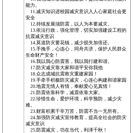
能力。
11.减灾知识进校园减灾意识入人心家庭社会更
安全
12.持续发展须防震，以人为本要减灾。
13.依法行政，强化管理，切实加强建设工程的
抗震减灾意识
14.莫道防灾要花钱，减少损失加倍还。
15.手挽手，心连心，同舟共济，保护人民群众
生命财产安全！
16.我以我心防震害，我以我行建和谐。
17.防灾减灾靠大家和谐平安你我他
18.众志成城抗震救灾重建家园！
19.手牵手积极防灾减灾，心连心构建和谐家园
20.地震无情人有情，奉献爱心见真情！
21.防震依靠科学，减震依靠大家。
22.珍惜生命，爱护环境，科学预防，减少灾
难。
23.财富积累千辛万苦，防震不当一无所有。
24.加强防灾减灾宣传教育，提高全社会的防灾
减灾意识
25.防震减灾，功在当代，利泽千秋！