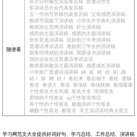
班主任经验交流会发言稿
普通话作文
军训动员大会代表发言稿
五一劳动节劳模代表发言稿
父母感恩演讲稿
教师节国旗下演讲稿
小学生开学典礼演讲稿
教师岗位竞聘演讲稿
护士演讲稿
感恩的主题演讲稿
感恩的主题演讲稿
班长竞选演讲稿
鼓励初三中考演讲稿
普通话考试说话
激励初三学生的演讲稿
随便看
财务经理就职演讲稿
我爱读书演讲稿
我的业余生活普通话考试说话
教师爱岗敬业主题演讲稿
感恩成长演讲稿
小学推广普通话演讲稿
絊
絋
経
絍
絎
絏
結 1
絑
絒
絓 1
卷起来
卷起袖子
卷轮
卷轴
卷进
卷进入
卷须
卷须状
卷须状物
卷须霉素
个性签名大全伤感
签名大全
情感签名
爱情的个性签名
qq个性签名情侣
有个性的个性签名
被抛弃的个性签名
幽默个性签名
酷签名
非主流话语经典火星文
学习网范文大全提供好词好句、学习总结、工作总结、演讲稿