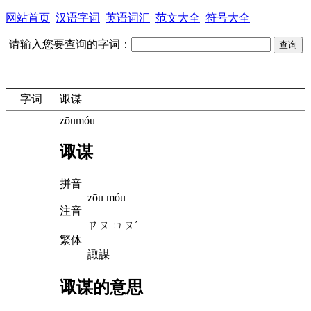
网站首页
汉语字词
英语词汇
范文大全
符号大全
请输入您要查询的字词：
字词
诹谋
zōumóu
诹谋
拼音
zōu móu
注音
ㄗㄡ ㄇㄡˊ
繁体
諏謀
诹谋的意思