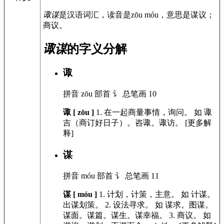
诹谋
是汉语词汇，读音是zōu móu，意思是谋议；
商议。
诹谋
的字义分解
诹
拼音
zōu
部首
讠
总笔画
10
诹 [ zōu ]
1.
在一起商量事情，询问。
如
诹
吉（商订好日子）。咨诹。诹访。
[更多解
释]
谋
拼音
móu
部首
讠
总笔画
11
谋 [ móu ]
1.
计划，计策，主意。
如
计谋。
出谋划策。
2.
设法寻求。
如
谋求。图谋。
谋面。谋篇。谋生。谋幸福。
3.
商议。
如