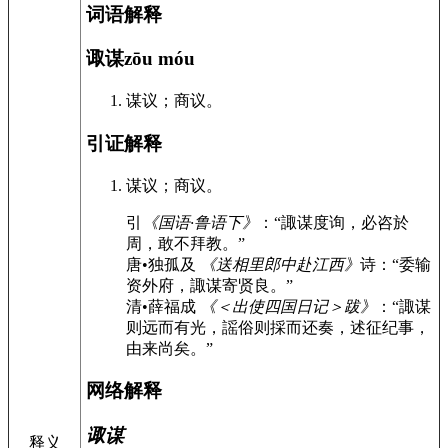
词语解释
诹谋
zōu móu
谋议；商议。
引证解释
谋议；商议。
引
《国语·鲁语下》
：“諏谋度询，必咨於
周，敢不拜教。”
唐•独孤及
《送相里郎中赴江西》
诗：“委输
资外府，諏谋寄贤良。”
清•薛福成
《＜出使四国日记＞跋》
：“諏谋
则远而有光，謡俗则採而还奏，述征纪事，
由来尚矣。”
网络解释
诹谋
释义