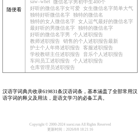
saw–whet
微信名字男初中生400个
好听的微信名字女可爱
女生微信名字简单大气
随便看
独特好听微信名字
独特的微信名
独特的女人微信名字
女人运气最好的微信名字
最好听的男微信名字
独特的微信名字
好听的微信名字男
个人述职报告
教师述职报告
销售的个人述职报告最新
护士个人年终述职报告
客服述职报告
学校教研主任述职报告
音乐个人述职报告
车间员工述职报告
个人述职报告
仓库管理员述职报告
汉语字词典共收录619831条汉语词条，基本涵盖了全部常用汉
语字词的释义及用法，是语文学习的必备工具。
Copyright © 2000-2024 xuexi.run All Rights Reserved
更新时间：2026/8/8 18:21:16