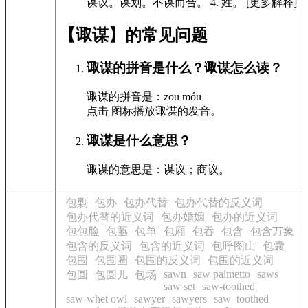
谋议。谋划。不谋而合。
4.
姓。 [更多解释]
【诹谋】的常见问题
诹谋的拼音是什么？诹谋怎么读？
诹谋的拼音是：zōu móu
点击
图标播放诹谋的发音
。
诹谋是什么意思？
诹谋的意思是：谋议；商议。
包剿
包办
包办代替
包办代替的反义词
包办代替的近义词
包办婚姻
包办的近义词
包包脸
包匦
包单
包厢
包吞
包含
包含万象
包含的反义词
包含的近义词
包呼图山
包囊
包围
包围圈
包围的反义词
包围的近义词
sawn
saw palmetto
saws
包圆
包圆儿
包场
saw set
saw-toothed
saw-whet owl
sawyer
sawyers
saw–toothed